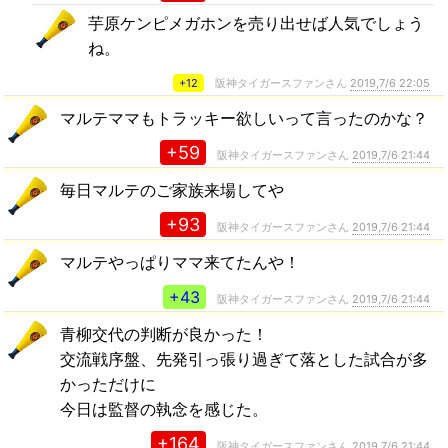
芋原ケンピメガホンを売り出せば人気でしょう
ね。
+12
阪神タイガースファンさん
2019,7/6 22:05
マルテママもトラッキー欲しいって言ったのかな？
+59
阪神タイガースファンさん
2019,7/6 21:44
毎日マルテのご家族来場してや
+93
阪神タイガースファンさん
2019,7/6 21:44
マルテやっぱりママ来てたんや！
+43
阪神タイガースファンさん
2019,7/6 21:44
青柳交代の判断が良かった！
交流戦序盤、先発引っ張り過ぎて落とした試合が多
かっただけに
今日は監督の執念を感じた。
+164
阪神タイガースファンさん
2019,7/6 21:44