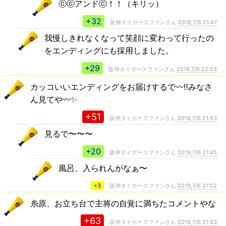
ⓒⓒアンドⓒ！！（キリッ）
+32
阪神タイガースファンさん
2019,7/6 21:47
我慢しきれなくなって笑顔に変わって行ったの
をエンディングにも採用しました。
+29
阪神タイガースファンさん
2019,7/6 22:03
カッコいいエンディングをお届けするで〰️‼️みなさ
ん見てや〰️✨
+51
阪神タイガースファンさん
2019,7/6 21:43
見るで〜〜〜
+20
阪神タイガースファンさん
2019,7/6 21:45
風呂、入られんがなぁ〜
+3
阪神タイガースファンさん
2019,7/6 21:52
糸原、お立ち台で主将の自覚に満ちたコメントやな
+63
阪神タイガースファンさん
2019,7/6 21:43