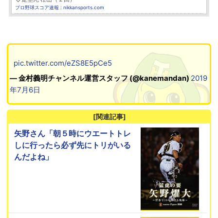
プロ野球スコア速報 : nikkansports.com
pic.twitter.com/eZS8E5pCe5
— 金村義明チャンネル運営スタッフ (@kanemandan)
2019
年7月6日
[関連記事]
矢野さん「朝５時にウエートトレ
しに行ったら必ず先にトリがいる
んだよね」