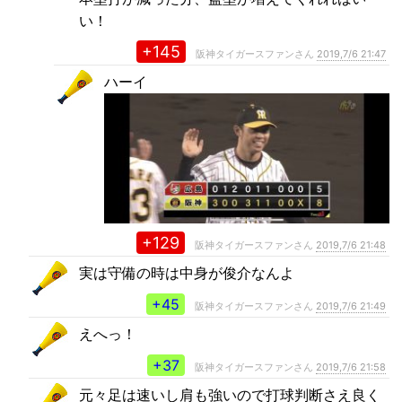
い！
+145
阪神タイガースファンさん
2019,7/6 21:47
ハーイ
+129
阪神タイガースファンさん
2019,7/6 21:48
実は守備の時は中身が俊介なんよ
+45
阪神タイガースファンさん
2019,7/6 21:49
えへっ！
+37
阪神タイガースファンさん
2019,7/6 21:58
元々足は速いし肩も強いので打球判断さえ良く