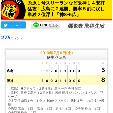
糸原１号スリーランなど阪神１４安打
猛攻！広島に２連勝、勝率５割に戻し
単独２位浮上「神8-5広」
閲覧数 取得失敗
ツイート
275
コメント
2019年 7月6日(土)
阪神 vs 広島
1
2
3
4
5
6
7
8
9
計
5
広島
0
1
2
0
1
1
0
0
0
8
阪神
3
0
0
3
1
1
0
0
X
【広島】 ●アドゥワ（２勝４敗） 島内 一岡 今村 塹江
【阪神】 青柳 ○島本（２勝０敗） 岩崎 藤川 ジョンソン Ｓドリス（17
セーブ）
◇本塁打 糸原１号（３ラン110m=アドゥワ） 磯村３号（ソロ115m=岩
崎）
◇盗塁 高山（５回） 高山（５回） 近本（６回） ◇失策 松山（５回）
◇走塁死 松山（２回）