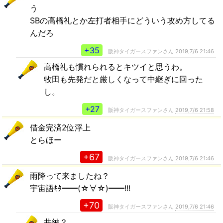
う
SBの高橋礼とか左打者相手にどういう攻め方してる
んだろ
+35
阪神タイガースファンさん
2019,7/6 21:46
高橋礼も慣れられるとキツイと思うわ。
牧田も先発だと厳しくなって中継ぎに回った
し。
+27
阪神タイガースファンさん
2019,7/6 21:58
借金完済2位浮上
とらほー
+67
阪神タイガースファンさん
2019,7/6 21:46
雨降って来ましたね？
宇宙語ｷﾀ━━(☆∀☆)━━!!!
+70
阪神タイガースファンさん
2019,7/6 21:46
井納？