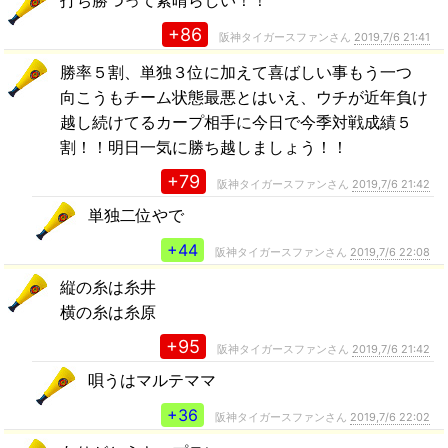
+86
阪神タイガースファンさん
2019,7/6 21:41
勝率５割、単独３位に加えて喜ばしい事もう一つ
向こうもチーム状態最悪とはいえ、ウチが近年負け
越し続けてるカープ相手に今日で今季対戦成績５
割！！明日一気に勝ち越しましょう！！
+79
阪神タイガースファンさん
2019,7/6 21:42
単独二位やで
+44
阪神タイガースファンさん
2019,7/6 22:08
縦の糸は糸井
横の糸は糸原
+95
阪神タイガースファンさん
2019,7/6 21:42
唄うはマルテママ
+36
阪神タイガースファンさん
2019,7/6 22:02