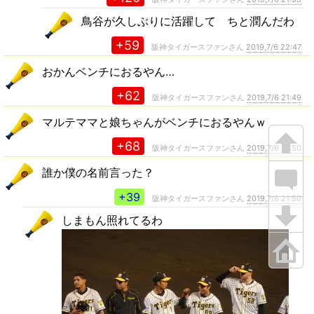
鳥谷が久しぶりに活躍して ちと潤んだわ
+59
阪神タイガースファンさん
2019,7/6 22:47
おかんベンチにおるやん…
+62
阪神タイガースファンさん
2019,7/6 21:49
マルテママと娘ちゃんがベンチにおるやんｗ
+68
阪神タイガースファンさん
2019,7/6 21:50
誰か僕の名前言った？
+39
阪神タイガースファンさん
2019,7/6 21:50
しまもん照れてるわ