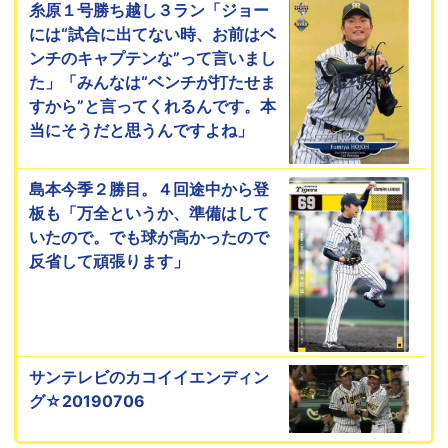
糸原１号勝ち越し３ラン「ジョー
には“試合に出てない時、お前はベ
ンチのキャプテンな”って言いまし
た」「みんなは“ベンチが打たせま
すから”と言ってくれるんです。本
当にそうだと思うんですよね」
島本今季２勝目。４回途中から登
板も「万全というか、準備はして
いたので。でも球が高かったので
反省して頑張ります」
サンテレビのカコイイエンディン
グ☆20190706