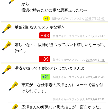
から
横浜の時みたいに嫌な悪寒走ったわ～
+6
阪神タイガースファンさん
2019,7/6 22:43
単独2位 なんてステキな響き
+83
阪神タイガースファンさん
2019,7/6 21:47
嬉しいな～、阪神が勝つってホント嬉しいなーっ❗️＼
(^o^)／
+89
阪神タイガースファンさん
2019,7/6 21:48
湯浅が振っても例のアレは言いませんよ
+21
阪神タイガースファンさん
2019,7/6 21:48
東京が主な仕事場の広澤さんにスーツで差を付
けられてます。
阪神タイガースファンさん
2019,7/6 22:12
広澤さんの何気ない明大推しが、面白かった。