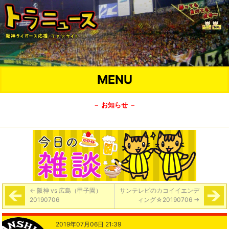
MENU
－ お知らせ －
←
阪神 vs 広島（甲子園）
サンテレビのカコイイエンデ
20190706
ィング☆20190706
→
2019年07月06日 21:39