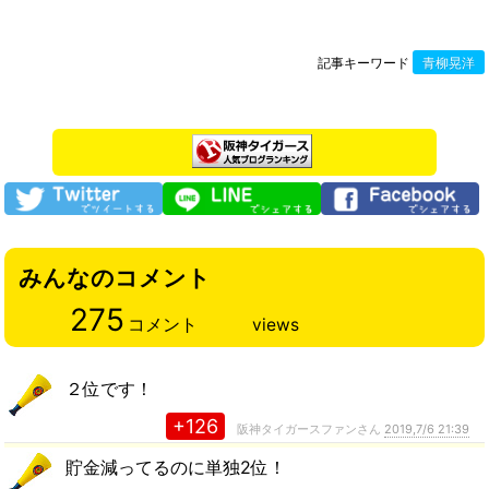
記事キーワード
青柳晃洋
みんなのコメント
275
コメント
views
２位です！
+126
阪神タイガースファンさん
2019,7/6 21:39
貯金減ってるのに単独2位！