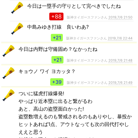
今日は一塁手の守りとして完ぺきでしたね
+88
阪神タイガースファンさん
2019,7/6 21:50
中島みゆき打線 良いわあ?
+21
阪神タイガースファンさん
2019,7/6 22:44
今日は内野は守備固め？なかったね
+21
阪神タイガースファンさん
2019,7/6 21:48
キョウノ ワイ ヨカッタ？
+39
阪神タイガースファンさん
2019,7/6 21:49
ついに猛虎打線爆発!
やっぱり近本塁に出ると繋がるわ
あと、高山の盗塁面白かった!
盗塁数増えるのも警戒されるのもありやし、暴投か
ヒットあれば1点、アウトなっても次の回代打やし
ええと思う