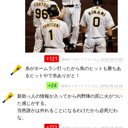
+121
阪神タイガースファンさん
2019,7/6 21:50
糸がホームラン打ったから鳥のヒットも勝ちあ
るヒットやで糸ありがと！
+24
阪神タイガースファンさん
2019,7/6 23:26
新助っ人の情報が入ってから内野陣の尻に火がつい
た感じがする。
当然誰かは外れることになるわけだから必死だわ
な。
+113
阪神タイガースファンさん
2019,7/6 21:42