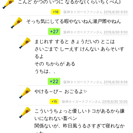
こんど かつの いつに なるかな(くらいちくぺん)
+16
阪神タイガースファンさん
2019,6/30 9:50
そっち気にしてる暇やないねん瀬戸際やねん
+27
阪神タイガースファンさん
2019,6/30 9:50
まじれす すると きょうだいの とこは
さいごまで しーえす けんない あらそいす
るよ
その ちからが ある
うちは、、
+22
阪神タイガースファンさん
2019,6/30 9:56
やける～び～ おごるよ✨
+15
阪神タイガースファンさん
2019,6/30 10:05
こういうちょっと優しいトコがあるから嫌
いになれない畜ペン
関係ないが、昨日風うるさすぎて寝れなか