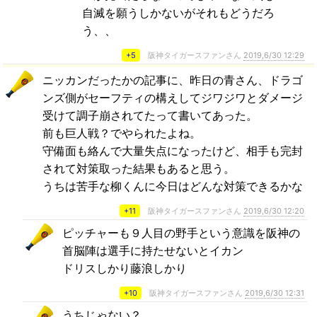
自滅を願うしかないがそれもどうだろ
う、、
+5
阪神タイガースファンさん
2019,6/30 12:29
ニッカンだったかの記事に、昨日の青さん、ドラゴ
ンズ側がセーフティの構えしてジワジワとダメージ
受けて調子崩されてたって書いてあった。
前も巨人戦？でやられたよね。
守備面も絡んで大量失点になったけど、相手も完封
されて対策取った結果もあると思う。
うちは苦手な柳くんに今日はどんな対策できるかな
+11
阪神タイガースファンさん
2019,6/30 12:20
ピッチャーも９人目の野手という意識を阪神の
首脳陣は選手に持たせないとイカン
ドリスしかり藤浪しかり
+10
阪神タイガースファンさん
2019,6/30 12:31
うちじゃない？