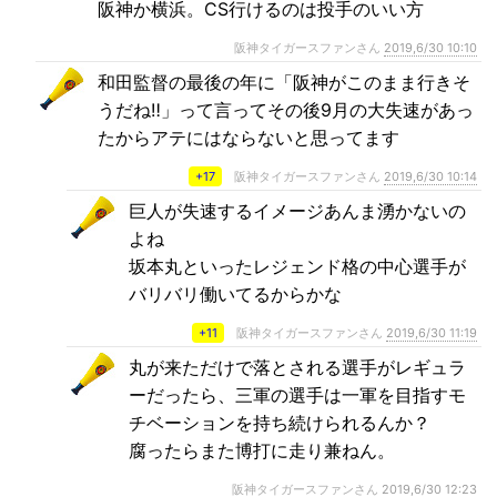
阪神か横浜。CS行けるのは投手のいい方
阪神タイガースファンさん
2019,6/30 10:10
和田監督の最後の年に「阪神がこのまま行きそ
うだね‼️」って言ってその後9月の大失速があっ
たからアテにはならないと思ってます
+17
阪神タイガースファンさん
2019,6/30 10:14
巨人が失速するイメージあんま湧かないの
よね
坂本丸といったレジェンド格の中心選手が
バリバリ働いてるからかな
+11
阪神タイガースファンさん
2019,6/30 11:19
丸が来ただけで落とされる選手がレギュラ
ーだったら、三軍の選手は一軍を目指すモ
チベーションを持ち続けられるんか？
腐ったらまた博打に走り兼ねん。
阪神タイガースファンさん
2019,6/30 12:23