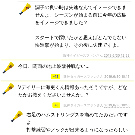
調子の良い時は失速なんてイメージできま
せんよ。シーズンが始まる前に今年の広島
をイメージできました？
スタートで躓いたかと思えばとんでもない
快進撃が始まり、その後に失速ですよ。
阪神タイガースファンさん
2019,6/30 12:58
今日、関西の地上波阪神戦ない…
+18
阪神タイガースファンさん
2019,6/30 10:15
Vデイリーに海吏くん情報あったそうですが、どな
たかお教えくださいませんか…？
+6
阪神タイガースファンさん
2019,6/30 10:16
右足のハムストリングスを痛めてたみたいです
よ
打撃練習やノックが出来るようになったらしい