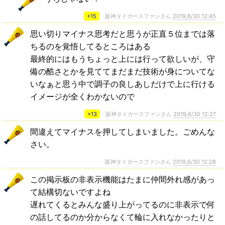
+15
阪神タイガースファンさん
2019,6/30 12:45
思い切りマイナス思考だと思うが正直５位までは落
ちるのを覚悟してるところはある
最終的にはもうちょっと上には行って欲しいが、守
備の酷さとかを見ててまだまだ技術が身についてな
いなぁと思う中で調子の良しあしだけで上に行ける
イメージが全くわかないので
+13
阪神タイガースファンさん
2019,6/30 12:27
間違えてマイナスを押してしまいました。ごめんな
さい。
阪神タイガースファンさん
2019,6/30 12:28
この掲示板の非表示機能はたまに仲間外れ感があっ
て結構切ないですよね
遅れてくるとみんな盛り上がってるのに非表示で何
の話してるのか分からなくて輪に入れなかったりと