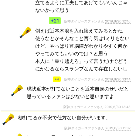
立てるように工夫してあげてもいいんじゃ
ないかって思う
+21
阪神タイガースファンさん
2019,6/30 12:16
例えば近本木浪を入れ換えてみるとかね
使うなとかそんなこと言う気は1ミリもない
けど、やっぱり首脳陣がわかりやすく何か
やってみてもいいのでは？と思う
本人に「乗り越えろ」って言うだけでどう
にかなるならスランプなんて存在しないし
+4
阪神タイガースファンさん
2019,6/30 13:14
現状近本が打てないことを近本自身のせいだと
思っているファンは少ないと思いますよ
阪神タイガースファンさん
2019,6/30 13:48
柳打てるか不安で仕方ない自分がいます。
阪神タイガースファンさん
2019,6/30 11:37