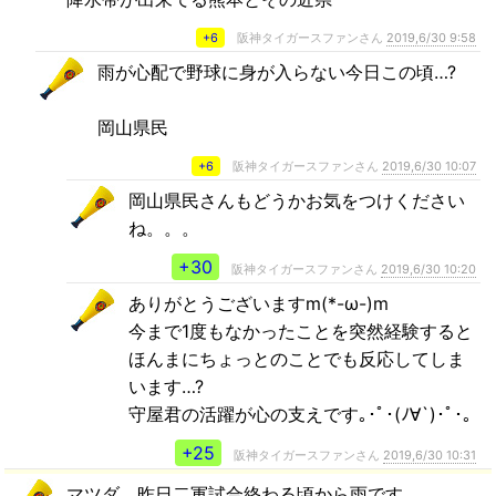
+6
阪神タイガースファンさん
2019,6/30 9:58
雨が心配で野球に身が入らない今日この頃…?
岡山県民
+6
阪神タイガースファンさん
2019,6/30 10:07
岡山県民さんもどうかお気をつけください
ね。。。
+30
阪神タイガースファンさん
2019,6/30 10:20
ありがとうございますm(*-ω-)m
今まで1度もなかったことを突然経験すると
ほんまにちょっとのことでも反応してしま
います…?
守屋君の活躍が心の支えです｡･ﾟ･(ﾉ∀`)･ﾟ･｡
+25
阪神タイガースファンさん
2019,6/30 10:31
マツダ、昨日二軍試合終わる頃から雨です