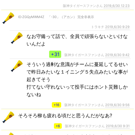
阪神タイガースファンさん
2019,6/30 12:23
ID:ZGQyMWM4Z 「-30」（アカン） 完全非表示
トラキチ
2019,6/30 9:29
なお守備って話で、全員で頑張らないといけな
いんだよ
+31
阪神タイガースファンさん
2019,6/30 9:42
そういう過剰な意識がチームに蔓延してるせい
で昨日みたいな１イニング５失点みたいな事が
起きてそう
打てない守れないって投手にはホント災難しか
ないね
+16
阪神タイガースファンさん
2019,6/30 9:56
そろそろ柳も疲れる頃だと思うんだがなあ?
+6
阪神タイガースファンさん
2019,6/30 9:31