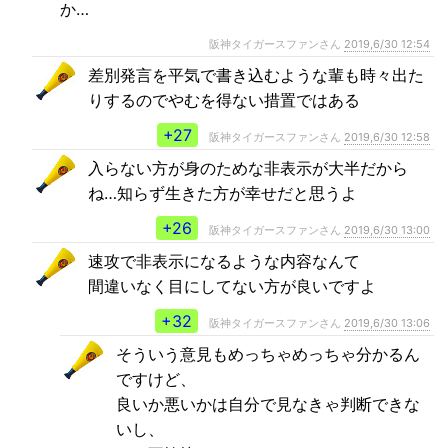
か…
阪神タイガースファンさん
2019,6/30 12:54
差別発言を平気で書き込むような輩も時々出た
りするのでやむを得ない措置ではある
+27
阪神タイガースファンさん
2019,6/30 12:58
入らない方が身のためな非表示が大半だから
ね…知らず生きた方が幸せだと思うよ
+26
阪神タイガースファンさん
2019,6/30 13:00
速攻で非表示になるような内容なんて
間違いなく目にしてない方が良いですよ
+32
阪神タイガースファンさん
2019,6/30 13:06
そういう意見もめっちゃめっちゃ分かるん
ですけど、
良いか悪いかは自分で見なきゃ判断できな
いし、