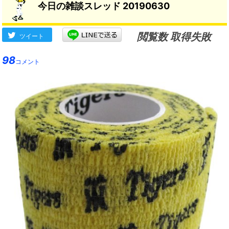
今日の雑談スレッド 20190630
ルを増やしていきたい」次登
板は７月６日ファーム交流戦
（戸田）見込み
閲覧数 取得失敗
ツイート
98
コメント