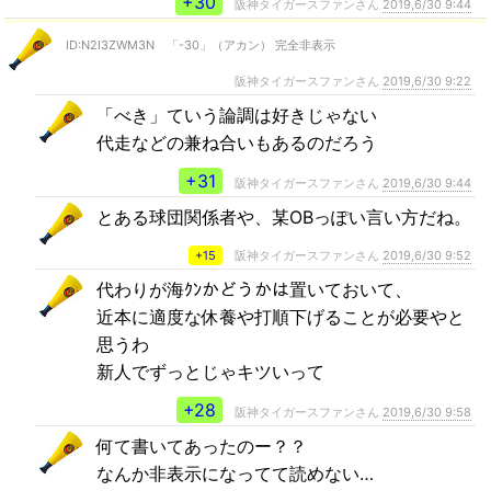
+30
阪神タイガースファンさん
2019,6/30 9:44
ID:N2I3ZWM3N 「-30」（アカン） 完全非表示
阪神タイガースファンさん
2019,6/30 9:22
「べき」ていう論調は好きじゃない
代走などの兼ね合いもあるのだろう
+31
阪神タイガースファンさん
2019,6/30 9:44
とある球団関係者や、某OBっぽい言い方だね。
+15
阪神タイガースファンさん
2019,6/30 9:52
代わりが海ｸﾝかどうかは置いておいて、
近本に適度な休養や打順下げることが必要やと
思うわ
新人でずっとじゃキツいって
+28
阪神タイガースファンさん
2019,6/30 9:58
何て書いてあったのー？？
なんか非表示になってて読めない…