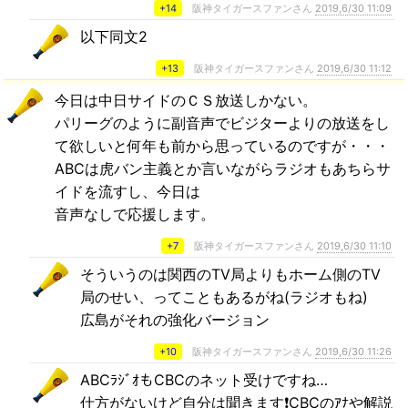
+14
阪神タイガースファンさん
2019,6/30 11:09
以下同文2
+13
阪神タイガースファンさん
2019,6/30 11:12
今日は中日サイドのＣＳ放送しかない。
パリーグのように副音声でビジターよりの放送をし
て欲しいと何年も前から思っているのですが・・・
ABCは虎バン主義とか言いながらラジオもあちらサ
イドを流すし、今日は
音声なしで応援します。
+7
阪神タイガースファンさん
2019,6/30 11:10
そういうのは関西のTV局よりもホーム側のTV
局のせい、ってこともあるがね(ラジオもね)
広島がそれの強化バージョン
+10
阪神タイガースファンさん
2019,6/30 11:26
ABCﾗｼﾞｵもCBCのネット受けですね…
仕方がないけど自分は聞きます❗️CBCのｱﾅや解説