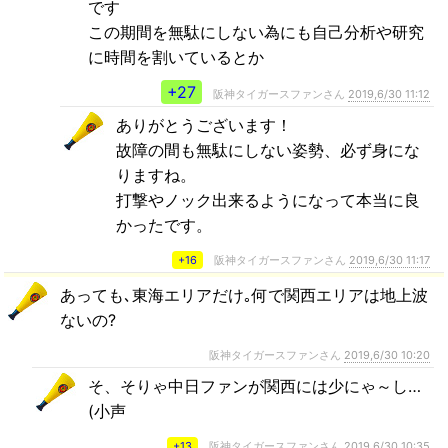
です
この期間を無駄にしない為にも自己分析や研究
に時間を割いているとか
+27
阪神タイガースファンさん
2019,6/30 11:12
ありがとうございます！
故障の間も無駄にしない姿勢、必ず身にな
りますね。
打撃やノック出来るようになって本当に良
かったです。
+16
阪神タイガースファンさん
2019,6/30 11:17
あっても､東海エリアだけ｡何で関西エリアは地上波
ないの?
阪神タイガースファンさん
2019,6/30 10:20
そ、そりゃ中日ファンが関西には少にゃ～し…
(小声
+13
阪神タイガースファンさん
2019,6/30 10:35