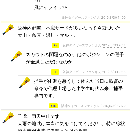
った
風にイライラ?⚡
阪神タイガースファンさん
2019,6/30 11:00
阪神内野陣、本職サードが多いなって今気づいた。
大山・糸原・陽川・マルテ。
+8
阪神タイガースファンさん
2019,6/30 9:53
スカウトの問題なのか、他のポジションの選手
が全滅しただけなのか
+11
阪神タイガースファンさん
2019,6/30 9:58
捕手が体調を悪くして休んだ当日に監督の
命令で代理出場した小学生時代以来、捕手
専門です。
+16
阪神タイガースファンさん
2019,6/30 12:20
子虎、雨天中止です
大雨の地域は本当に気をつけてください。特に線状
降水帯が出来てる熊本とその近県