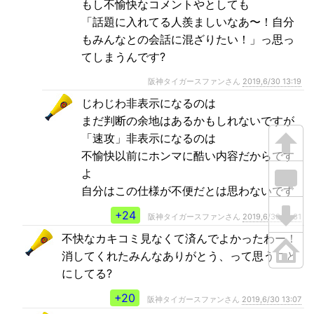
もし不愉快なコメントやとしても
「話題に入れてる人羨ましいなあ〜！自分
もみんなとの会話に混ざりたい！」っ思っ
てしまうんです?
阪神タイガースファンさん
2019,6/30 13:19
じわじわ非表示になるのは
まだ判断の余地はあるかもしれないですが
「速攻」非表示になるのは
不愉快以前にホンマに酷い内容だからです
よ
自分はこの仕様が不便だとは思わないです
+24
阪神タイガースファンさん
2019,6/30 13:31
不快なカキコミ見なくて済んでよかったわー！
消してくれたみんなありがとう、って思うこと
にしてる?
+20
阪神タイガースファンさん
2019,6/30 13:07