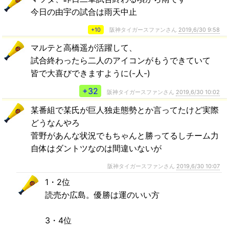
今日の由宇の試合は雨天中止
+10
阪神タイガースファンさん
2019,6/30 9:58
マルテと高橋遥が活躍して、
試合終わったら二人のアイコンがもうできていて
皆で大喜びできますように(-人-)
+32
阪神タイガースファンさん
2019,6/30 10:02
某番組で某氏が巨人独走態勢とか言ってたけど実際
どうなんやろ
菅野があんな状況でもちゃんと勝ってるしチーム力
自体はダントツなのは間違いないが
阪神タイガースファンさん
2019,6/30 10:07
1・2位
読売か広島。優勝は運のいい方
3・4位