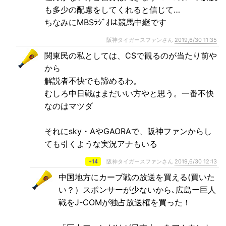
も多少の配慮をしてくれると信じて…
ちなみにMBSﾗｼﾞｵは競馬中継です
阪神タイガースファンさん
2019,6/30 11:35
関東民の私としては、CSで観るのが当たり前や
から
解説者不快でも諦めるわ。
むしろ中日戦はまだいい方やと思う。一番不快
なのはマツダ
それにsky・AやGAORAで、阪神ファンからし
ても引くような実況アナもいる
+14
阪神タイガースファンさん
2019,6/30 12:13
中国地方にカープ戦の放送を買える(買いた
い？）スポンサーが少ないから､広島ー巨人
戦をJ-COMが独占放送権を買った！