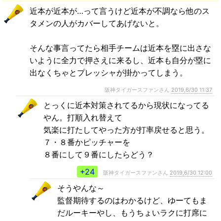
近本が近本が…って言うけど近本が不調なら他のス
タメンの人がカバーしてあげないと。
そんな事言ってたら相手チームは近本を塁に出さな
いように全力で押さえに来るし、近本も自分が塁に
出なくちゃとプレッシャが掛かってしまう。
阪神タイガースファンさん
2019,6/30 11:37
とっくに近本対策されてるから現状になってる
やん。打順入れ替えて
気楽に打たしてやった方が打率戻せると思う。
７・８番かピッチャーを
８番にして９番にしたらどう？
+24
阪神タイガースファンさん
2019,6/30 12:00
そうやんな～
監督期待するのはわかるけど、ゆーてもま
だルーキーやし、もうちょいラクに打席に