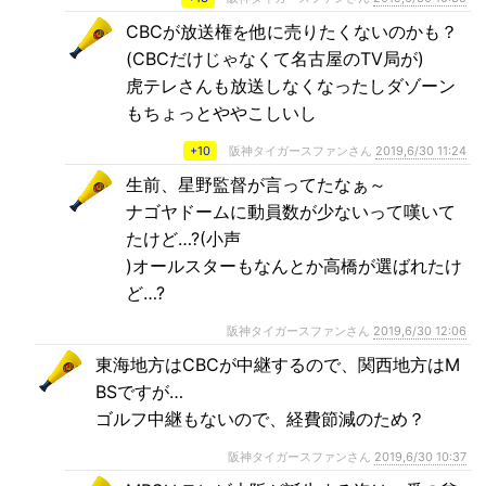
CBCが放送権を他に売りたくないのかも？
(CBCだけじゃなくて名古屋のTV局が)
虎テレさんも放送しなくなったしダゾーン
もちょっとややこしいし
+10
阪神タイガースファンさん
2019,6/30 11:24
生前、星野監督が言ってたなぁ～
ナゴヤドームに動員数が少ないって嘆いて
たけど…?(小声
)オールスターもなんとか高橋が選ばれたけ
ど…?
阪神タイガースファンさん
2019,6/30 12:06
東海地方はCBCが中継するので、関西地方はM
BSですが…
ゴルフ中継もないので、経費節減のため？
阪神タイガースファンさん
2019,6/30 10:37