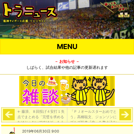
MENU
－ お知らせ －
しばらく、試合結果や他の記事の更新遅れます
←
藤浪、８回投げ４安打１失
「ＰＪオールスターおめでと
点でまとめる「完璧を求める
う」高橋聡文、ジョンソンに
わけじゃないですけど、もう
ゴルゴ松本『命』を教え込む
少し“こうしたいな”という部
→
2019年06月30日 9:00
分があるので。納得いくボー