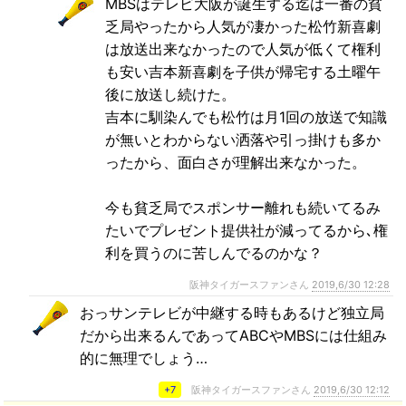
MBSはテレビ大阪が誕生する迄は一番の貧
乏局やったから人気が凄かった松竹新喜劇
は放送出来なかったので人気が低くて権利
も安い吉本新喜劇を子供が帰宅する土曜午
後に放送し続けた。
吉本に馴染んでも松竹は月1回の放送で知識
が無いとわからない洒落や引っ掛けも多か
ったから、面白さが理解出来なかった。
今も貧乏局でスポンサー離れも続いてるみ
たいでプレゼント提供社が減ってるから､権
利を買うのに苦しんでるのかな？
阪神タイガースファンさん
2019,6/30 12:28
おっサンテレビが中継する時もあるけど独立局
だから出来るんであってABCやMBSには仕組み
的に無理でしょう…
+7
阪神タイガースファンさん
2019,6/30 12:12