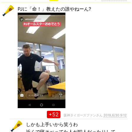
PJに「命！」教えたの誰やねーん?
+52
阪神タイガースファンさん
2019,6/30 9:12
しかも上手いから笑うわ
近くで寝そべってた人が犯人だったりして