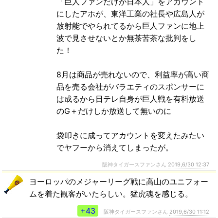
「巨人ファンだけが日本人」をアカウント
にしたアホが、東洋工業の社長や広島人が
放射能でやられてるから巨人ファンに地上
波で見させないとか無茶苦茶な批判をし
た！
8月は商品が売れないので、利益率が高い商
品を売る会社がバラエティのスポンサーに
は成るから日テレ自身が巨人戦を有料放送
のG＋だけしか放送して無いのに
袋叩きに成ってアカウントを変えたみたい
でヤフーから消えてしまったが。
阪神タイガースファンさん
2019,6/30 12:37
ヨーロッパのメジャーリーグ戦に高山のユニフォー
ムを着た観客がいたらしい。猛虎魂を感じる。
+43
阪神タイガースファンさん
2019,6/30 11:12