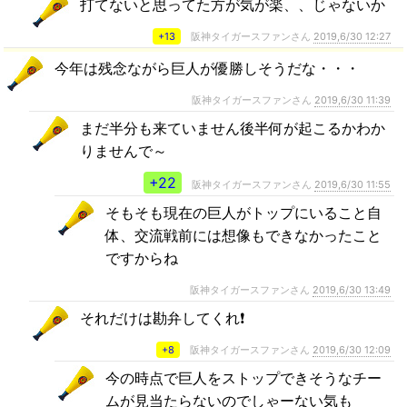
打てないと思ってた方が気が楽、、じゃないか
+13
阪神タイガースファンさん
2019,6/30 12:27
今年は残念ながら巨人が優勝しそうだな・・・
阪神タイガースファンさん
2019,6/30 11:39
まだ半分も来ていません後半何が起こるかわか
りませんで～
+22
阪神タイガースファンさん
2019,6/30 11:55
そもそも現在の巨人がトップにいること自
体、交流戦前には想像もできなかったこと
ですからね
阪神タイガースファンさん
2019,6/30 13:49
それだけは勘弁してくれ❗️
+8
阪神タイガースファンさん
2019,6/30 12:09
今の時点で巨人をストップできそうなチー
ムが見当たらないのでしゃーない気も