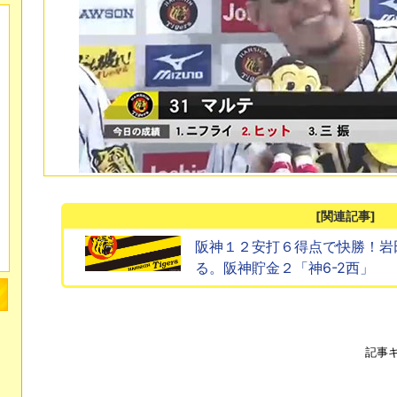
[関連記事]
阪神１２安打６得点で快勝！岩
る。阪神貯金２「神6-2西」
記事