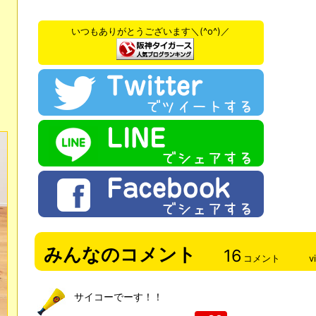
いつもありがとうございます＼(^o^)／
みんなのコメント
16
コメント
v
サイコーでーす！！