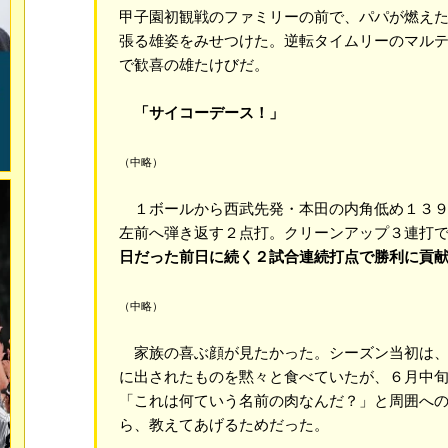
甲子園初観戦のファミリーの前で、パパが燃え
張る雄姿をみせつけた。逆転タイムリーのマル
で歓喜の雄たけびだ。
「サイコーデース！」
（中略）
１ボールから西武先発・本田の内角低め１３９
左前へ弾き返す２点打。クリーンアップ３連打
日だった前日に続く２試合連続打点で勝利に貢
（中略）
家族の喜ぶ顔が見たかった。シーズン当初は、
に出されたものを黙々と食べていたが、６月中
「これは何ていう名前の肉なんだ？」と周囲へ
ら、教えてあげるためだった。