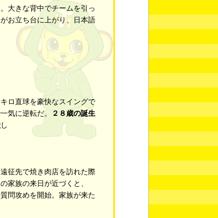
た。大きな背中でチームを引っ
テがお立ち台に上がり、日本語
キロ直球を豪快なスイングで
で一気に逆転だ。
２８歳の誕生
献
し
遠征先で焼き肉店を訪れた際
旬の家族の来日が近づくと、
の質問攻めを開始。家族が来た