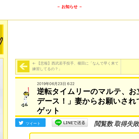
－ お知らせ －
←
【悲報】西武若手投手、榎田に「なんで早く来て
練習してるの？」
2019年06月23日 6:22
逆転タイムリーのマルテ、お
デース！」妻からお願いされ
ゲット
閲覧数 取得失敗
ツイート