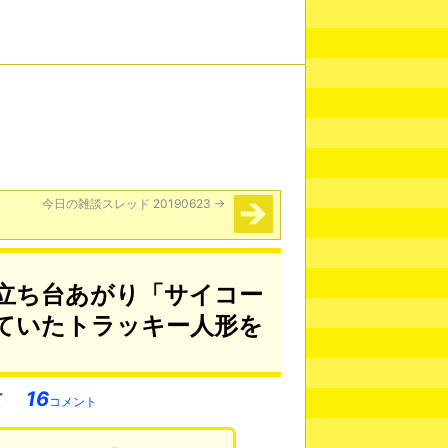
今日の雑談スレッド 20190623
→
立ち台あがり「サイコー
ていたトラッキー人形を
16
コメント