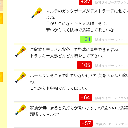
+82
阪神タイガースファン
マルテのガッツポーズがデストラーデに似て
よね。
足が万全になったら大活躍しそう。
若いから長く阪神で活躍して欲しいな！
+34
阪神タイガースファン
ご家族も来日され安心して野球に集中できますね。
トラッキー人形どんどん増やして下さい。
+105
阪神タイガースファン
ホームランそこまで出ていないけど打点をちゃんと稼
ね。
これからも中軸で打ってほしい。
+64
阪神タイガースファン
家族が側に居ると気持ちが違いますよね?益々のご活躍
頑張ってマルテ❗
+57
阪神タイガースファン