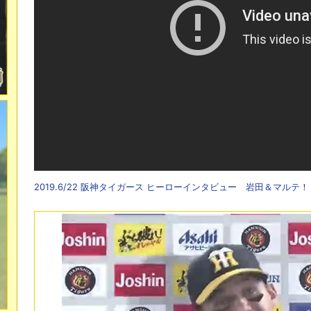
2019.6/22 阪神タイガース ヒーローインタビュー 岩田＆マルテ！！ –