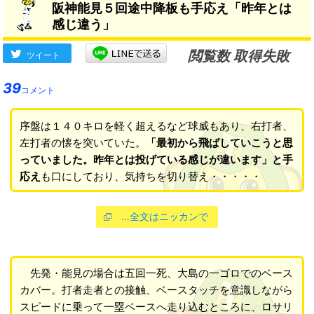
阪神能見５回途中降板も手応え「昨年とは
感じ違う」
閲覧数 取得失敗
ツイート
39
コメント
序盤は１４０キロを軽く超えるなど球威もあり、右打者、
左打者の懐を突いていた。
「最初から飛ばしていこうと思
っていました。昨年とは投げている感じが違います」と手
応え
も口にしており、気持ちを切り替え・・・・・
…全文はニッカンで
先発・能見の場合は五回一死、大島の一ゴロでのベース
カバー。打者走者との接触、ベースタッチを意識しながら
スピードに乗って一塁ベースへ走り込むところに、ロサリ