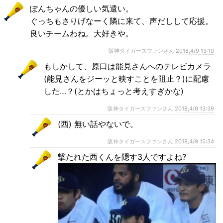
ぽんちゃんの優しい気遣い。
ぐっちもさりげなーく隣に来て、声だしして応援。
良いチームわね。大好きや。
阪神タイガースファンさん
2018,4/9 13:10
もしかして、原口は能見さんへのテレビカメラ
(能見さんをジーッと映すことを阻止？)に配慮
した…？(とかはちょっと考えすぎかな)
阪神タイガースファンさん
2018,4/9 13:39
(西) 無い話やないで。
阪神タイガースファンさん
2018,4/9 15:34
撃たれた西くんを隠す3人ですよね?