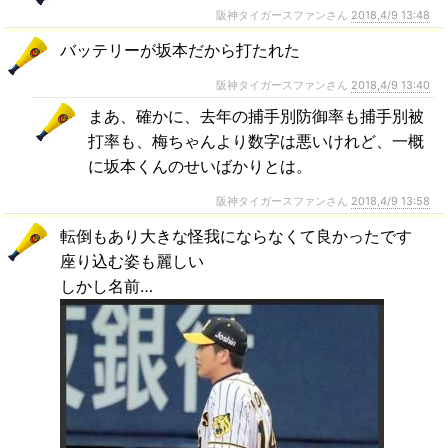
阪神タイガースファンさん
2018,4/9 13:48
バッテリーが坂本だから打たれた
阪神タイガースファンさん
2018,4/9 13:40
まあ、確かに、去年の捕手別防御率も捕手別被
打率も、梅ちゃんより数字は悪いけれど、一概
に坂本くんのせいばかりとは。
阪神タイガースファンさん
2018,4/9 13:58
転倒もあり大きな怪我にならなくて良かったです
座り込む姿も麗しい
しかし名前…