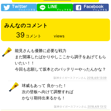
みんなのコメント
39
コメント
views
能見さんも優勝に必要な戦力
まだ開幕したばかりやしここから調子をあげてもら
いたい！！
今回も志願して坂本とのバッテリーやったんかな？
阪神タイガースファンさん
2018,4/9 13:09
球威もあって 良かった！
次の登板へ向けて調整すれば
かなり期待出来るかも！
阪神タイガースファンさん
2018,4/9 13:12