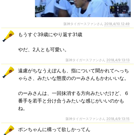
阪神タイガースファンさん
2018,4/10 12:49
もうすぐ39歳にやり返す31歳
やだ、2人とも可愛い。
阪神タイガースファンさん
2018,4/9 13:13
遠慮がちなうえぽんも、指について聞かれてへっち
ゃらさ、みたいな態度ののーみさんもかわいいな。
のーみさんは、一回抹消する方向みたいだけど、６
番手を若手と分け合うみたいな感じがいいのかも
ね。
阪神タイガースファンさん
2018,4/9 13:15
ポンちゃんに構って欲しかってん