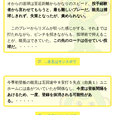
オからの送球は至近距離からかなりのスピード。
投手経験
者から言わせてもらうと、最も難しいプレーだ。能見は捕
球しきれず、失策となったが、責められない。
このプレーからリズムが狂った感じがする。それまでは
打たれながら、ピンチを招きながらも、投球術で抑えるこ
とが、能見はできていた。
この先のローテは任せていい投
球だ。
・・・・・
…全文はサンスポで
今季初登板の能見は五回途中８安打５失点（自責１）ユニ
ホームには血がついていたが関係なし。
今度は登板間隔を
あけるため、一度、登録を抹消される可能性があ
る。
・・・・・