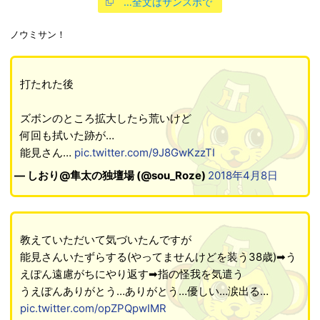
…全文はサンスポで
ノウミサン！
打たれた後
ズボンのところ拡大したら荒いけど
何回も拭いた跡が…
能見さん…
pic.twitter.com/9J8GwKzzTI
— しおり@隼太の独壇場 (@sou_Roze)
2018年4月8日
教えていただいて気づいたんですが
能見さんいたずらする(やってませんけどを装う38歳)➡︎う
えぽん遠慮がちにやり返す➡︎指の怪我を気遣う
うえぽんありがとう…ありがとう…優しい…涙出る…
pic.twitter.com/opZPQpwIMR