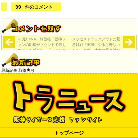
39
件のコメント
←
元DeNA・林昌範「阪神フ
メッセストラックアウトに緊
ァンの応援がマウンドで最も
急挑戦「実際にやると難しい
すごみを感じた」「ファンの
んだ」糸井・才木の垂直跳び
応援はそれほどの影響力があ
記録に挑戦するフォトスポッ
る」【週ベ】
トも新設
→
最新記事 取得失敗
トップページ