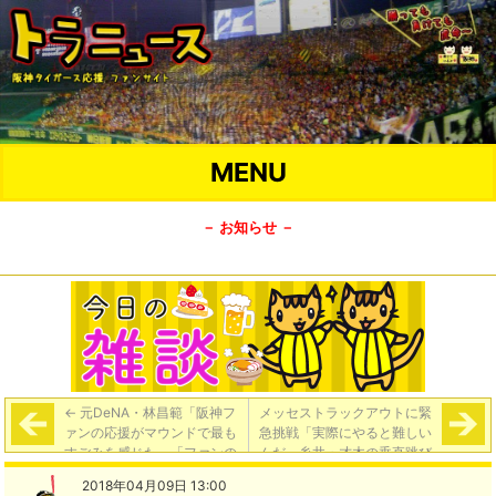
MENU
－ お知らせ －
←
元DeNA・林昌範「阪神フ
メッセストラックアウトに緊
ァンの応援がマウンドで最も
急挑戦「実際にやると難しい
すごみを感じた」「ファンの
んだ」糸井・才木の垂直跳び
応援はそれほどの影響力があ
記録に挑戦するフォトスポッ
2018年04月09日 13:00
る」【週ベ】
トも新設
→