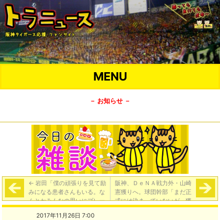
MENU
－ お知らせ －
←
岩田「僕の頑張りを見て励
阪神、ＤｅＮＡ戦力外・山崎
みになる患者さんもいる。な
憲獲りへ。球団幹部「まだ正
んとかみんなの思いにプレー
式には決まっていないが、獲
で応えたい」
得に動く方向」
→
2017年11月26日 7:00