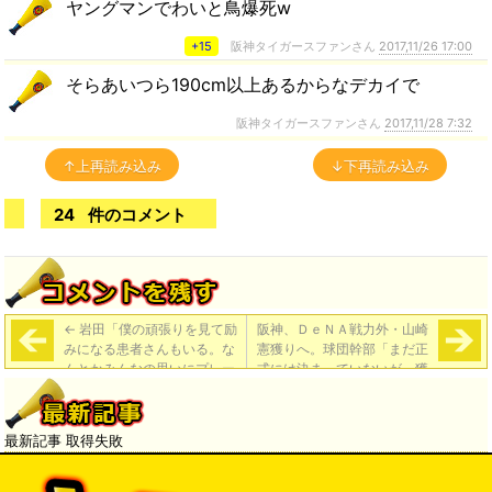
ヤングマンでわいと鳥爆死w
+15
阪神タイガースファンさん
2017,11/26 17:00
そらあいつら190cm以上あるからなデカイで
阪神タイガースファンさん
2017,11/28 7:32
↑上再読み込み
↓下再読み込み
24
件のコメント
←
岩田「僕の頑張りを見て励
阪神、ＤｅＮＡ戦力外・山崎
みになる患者さんもいる。な
憲獲りへ。球団幹部「まだ正
んとかみんなの思いにプレー
式には決まっていないが、獲
で応えたい」
得に動く方向」
→
最新記事 取得失敗