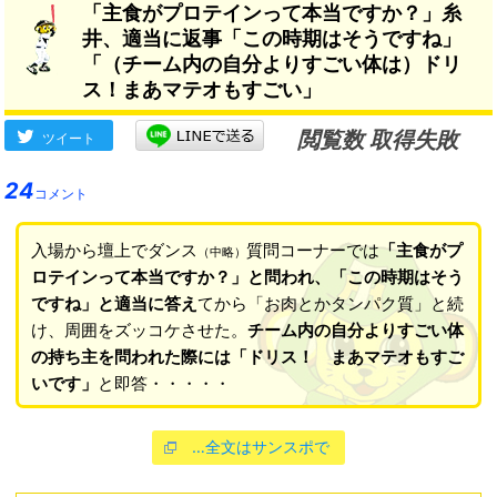
「主食がプロテインって本当ですか？」糸
井、適当に返事「この時期はそうですね」
「（チーム内の自分よりすごい体は）ドリ
ス！まあマテオもすごい」
閲覧数 取得失敗
ツイート
24
コメント
入場から壇上でダンス
質問コーナーでは
「主食がプ
（中略）
ロテインって本当ですか？」と問われ、「この時期はそう
ですね」と適当に答え
てから「お肉とかタンパク質」と続
け、周囲をズッコケさせた。
チーム内の自分よりすごい体
の持ち主を問われた際には「ドリス！ まあマテオもすご
いです」
と即答・・・・・
…全文はサンスポで