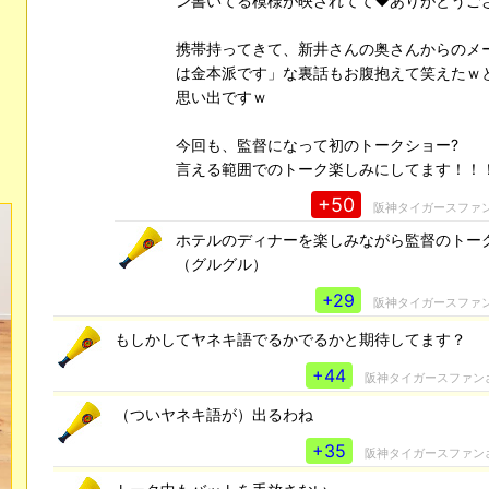
ン書いてる模様が映されてて❤ありがとうござい
携帯持ってきて、新井さんの奥さんからのメ
は金本派です」な裏話もお腹抱えて笑えたｗ
思い出ですｗ
今回も、監督になって初のトークショー?
言える範囲でのトーク楽しみにしてます！！
+50
阪神タイガースファ
ホテルのディナーを楽しみながら監督のトー
（グルグル）
+29
阪神タイガースファ
もしかしてヤネキ語でるかでるかと期待してます？
+44
阪神タイガースファン
（ついヤネキ語が）出るわね
+35
阪神タイガースファン