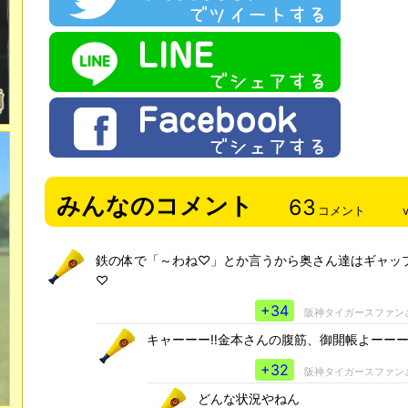
みんなのコメント
63
コメント
鉄の体で「～わね♡」とか言うから奥さん達はギャッ
♡
+34
阪神タイガースファン
キャーーー‼金本さんの腹筋、御開帳よーーー
+32
阪神タイガースファン
どんな状況やねん