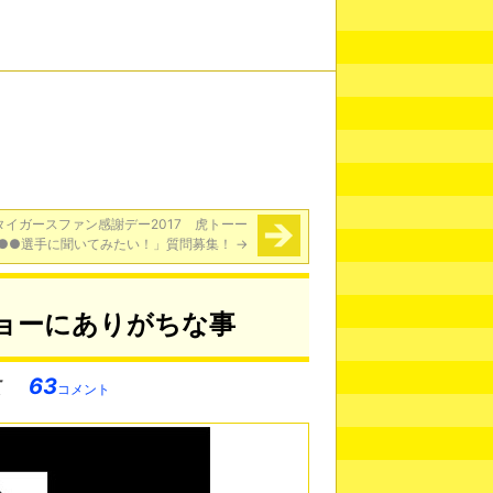
タイガースファン感謝デー2017 虎トーー
●●選手に聞いてみたい！」質問募集！
→
ョー​にありがちな事
63
コメント