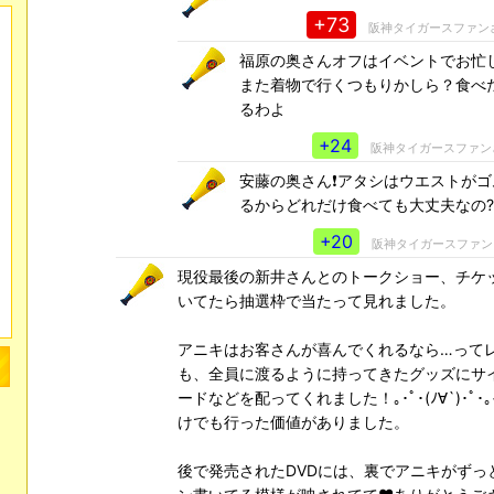
+73
阪神タイガースファン
福原の奥さんオフはイベントでお忙
また着物で行くつもりかしら？食べ
るわよ
+24
阪神タイガースファン
安藤の奥さん❗アタシはウエストが
るからどれだけ食べても大丈夫なの?
+20
阪神タイガースファン
現役最後の新井さんとのトークショー、チケ
いてたら抽選枠で当たって見れました。
アニキはお客さんが喜んでくれるなら…って
も、全員に渡るように持ってきたグッズにサ
ードなどを配ってくれました！｡･ﾟ･(ﾉ∀`)･ﾟ
けでも行った価値がありました。
後で発売されたDVDには、裏でアニキがずっ