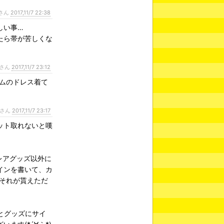
さん
2017,11/7 22:38
しい事…
たら帯が苦しくな
さん
2017,11/7 23:12
ゴムのドレス着て
さん
2017,11/7 23:17
ット取れないと嘆
レアグッズ以外に
インを書いて、カ
･｡それが貰えただ
とグッズにサイ