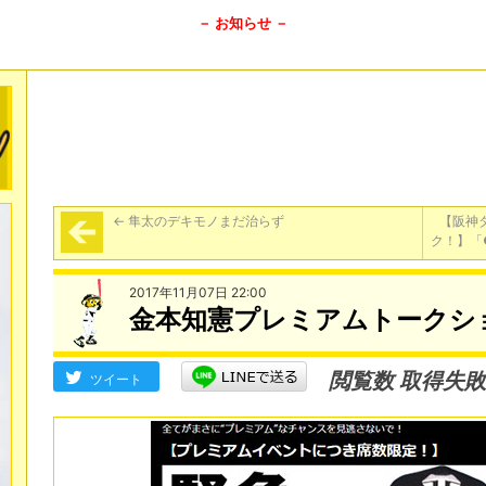
－ お知らせ －
←
隼太のデキモノまだ治らず
【阪神
ク！】「
2017年11月07日 22:00
金本知憲プレミアムトークシ
閲覧数 取得失敗
ツイート