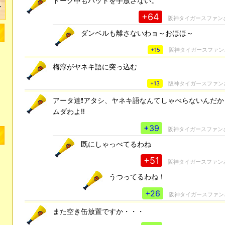
トーク中もバットを手放さない。
+64
阪神タイガースファン
ダンベルも離さないわョ～おほほ～
+15
阪神タイガースファン
梅淳がヤネキ語に突っ込む
+13
阪神タイガースファン
アータ達❗アタシ、ヤネキ語なんてしゃべらないんだか
ムダわよ‼
+39
阪神タイガースファン
既にしゃっべてるわね
+51
阪神タイガースファン
うつってるわね！
+26
阪神タイガースファン
また空き缶放置ですか・・・