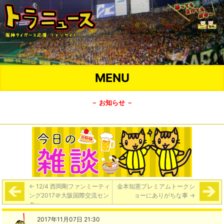
MENU
－ お知らせ －
←
12/4 西岡剛ファンミーティ
金本知憲プレミアムトークシ
ング2017＠大阪国際交流セン
ョー​にありがちな事
→
ター
2017年11月07日 21:30