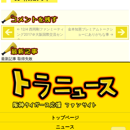
←
12/4 西岡剛ファンミーティ
金本知憲プレミアムトークシ
ング2017＠大阪国際交流セン
ョー​にありがちな事
→
ター
最新記事 取得失敗
トップページ
ニュース