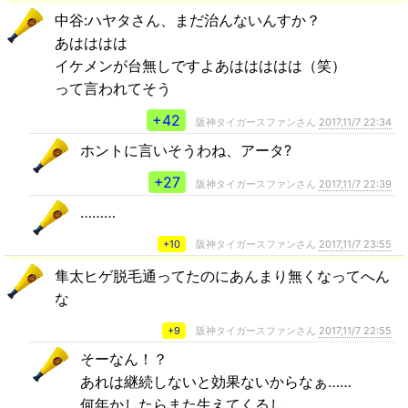
中谷:ハヤタさん、まだ治んないんすか？
あはははは
イケメンが台無しですよあははははは（笑）
って言われてそう
+42
阪神タイガースファンさん
2017,11/7 22:34
ホントに言いそうわね、アータ?
+27
阪神タイガースファンさん
2017,11/7 22:39
………
+10
阪神タイガースファンさん
2017,11/7 23:55
隼太ヒゲ脱毛通ってたのにあんまり無くなってへん
な
+9
阪神タイガースファンさん
2017,11/7 22:55
そーなん！？
あれは継続しないと効果ないからなぁ……
何年かしたらまた生えてくるし