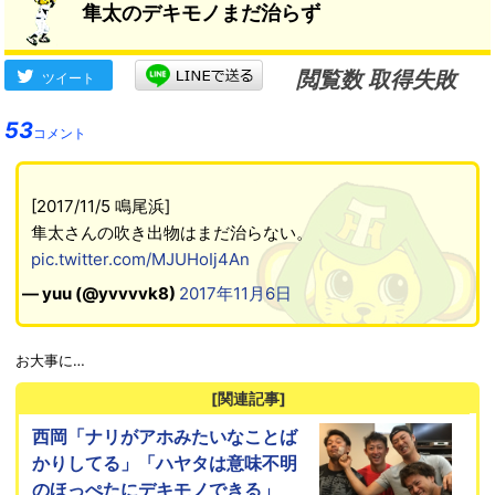
隼太のデキモノまだ治らず
閲覧数 取得失敗
ツイート
53
コメント
[2017/11/5 鳴尾浜]
隼太さんの吹き出物はまだ治らない。
pic.twitter.com/MJUHoIj4An
— yuu (@yvvvvk8)
2017年11月6日
お大事に…
[関連記事]
西岡「ナリがアホみたいなことば
かりしてる」「ハヤタは意味不明
のほっぺたにデキモノできる」