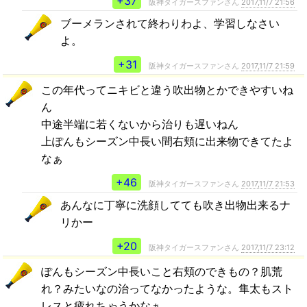
+37
阪神タイガースファンさん
2017,11/7 21:56
ブーメランされて終わりわよ、学習しなさい
よ。
+31
阪神タイガースファンさん
2017,11/7 21:59
この年代ってニキビと違う吹出物とかできやすいね
ん
中途半端に若くないから治りも遅いねん
上ぽんもシーズン中長い間右頬に出来物できてたよ
なぁ
+46
阪神タイガースファンさん
2017,11/7 21:53
あんなに丁寧に洗顔してても吹き出物出来るナ
リかー
+20
阪神タイガースファンさん
2017,11/7 23:12
ぽんもシーズン中長いこと右頬のできもの？肌荒
れ？みたいなの治ってなかったような。隼太もスト
レスと疲れちゃうかなぁ。