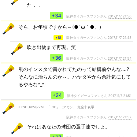
た．．．
+34
阪神タイガースファンさん
2017,11/7 21:50
そら、お年頃ですから～(●´ω｀●。)
+18
阪神タイガースファンさん
2017,11/7 21:48
吹き出物まで再現。笑
+36
阪神タイガースファンさん
2017,11/7 21:54
剛のインスタで書かれてたのって結構前やんな‥‥?
そんなに治らんのか～。ハヤタやから余計気にして
るやろな^_^;
+24
阪神タイガースファンさん
2017,11/7 21:51
ID:NDUwMjk2M 「-30」（アカン） 完全非表示
阪神タイガースファンさん
2017,11/7 21:52
それはあなたの球団の選手達でしょ。