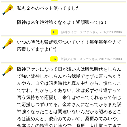
私も２本のバット使ってました。
阪神は来年絶対強くなるよ！皆頑張ってね！
+6
阪神タイガースファンさん
2017,11/3 19:06
いつの時代も猛虎魂♡ついていく！毎年毎年全力で
応援してますよ(^^)
+6
阪神タイガースファンさん
2017,11/3 23:03
阪神ファンになって日が浅い人は暗黒時代をしらん
で強い阪神しかしらんから我慢できずに言っちゃう
んやろ。自分は暗黒時代ど真ん中だから、慣れっこ
ですわ。だからしゃあない、次は必ずやり返すって
言う気持ちで応援し、来年はやってくれるって信じ
て応援しつずけてる。金本さんになってからまた阪
神強くなったことは間違いないんだから認めるとこ
ろは認めんと。俊介みてみいや。桑原みてみいや。
金本さんの指導のお陰やで。糸原、大山取ってきて