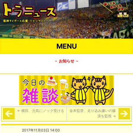
MENU
－ お知らせ －
←
横田、元気にノック受ける
金本監督、走り込み嫌いの藤
浪を監視
→
2017年11月03日 14:00