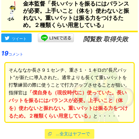
金本監督「長いバットを振るにはバランス
が必要。上手いこと（体を）使わないと振
れない。重いバットは振る力をつけるた
め。２種類くらい用意している」
閲覧数 取得失敗
ツイート
19
コメント
そんななか長さ９１センチ、重さ１・１キロの“長尺バッ
ト”が新たに導入された。通常よりも長くて重いバットを
打撃練習の際に使うことで打力アップさせることが狙い。
「僕自身も（現役時代に）使っていた。長い
指揮官は
バットを振るにはバランスが必要。上手いこと（体
を）使わないと振れない。重いバットは振る力をつけ
るため。２種類くらい用意している」
と・・・・・
…全文はヤフーで