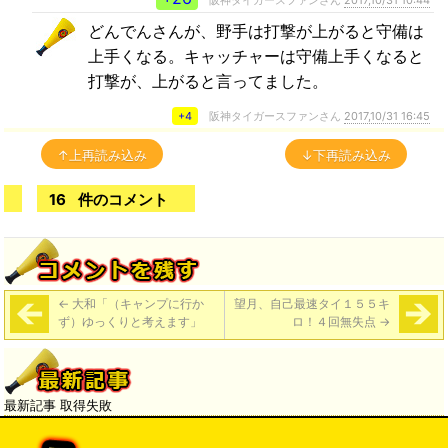
どんでんさんが、野手は打撃が上がると守備は
上手くなる。キャッチャーは守備上手くなると
打撃が、上がると言ってました。
+4
阪神タイガースファンさん
2017,10/31 16:45
↑上再読み込み
↓下再読み込み
16
件のコメント
←
大和「（キャンプに行か
望月、自己最速タイ１５５キ
ず）ゆっくりと考えます」
ロ！４回無失点
→
最新記事 取得失敗