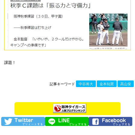
課題！
記事キーワード
中谷将大
金本知憲
高山俊