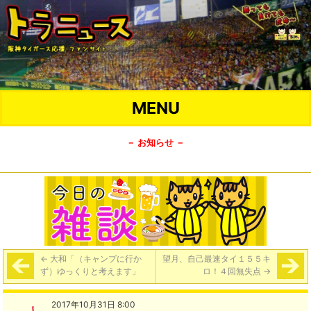
MENU
－ お知らせ －
←
大和「（キャンプに行か
望月、自己最速タイ１５５キ
ず）ゆっくりと考えます」
ロ！４回無失点
→
2017年10月31日 8:00