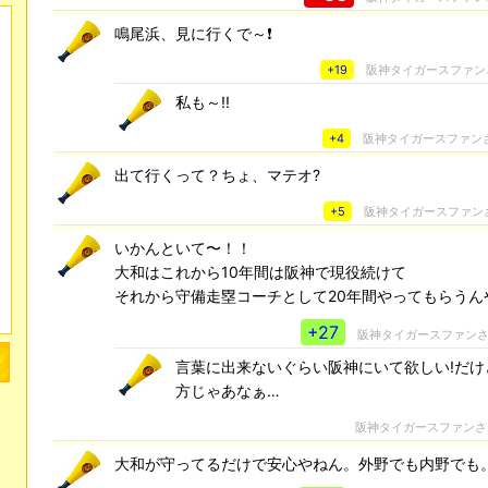
鳴尾浜、見に行くで～❗
+19
阪神タイガースファン
私も～!!
+4
阪神タイガースファン
出て行くって？ちょ、マテオ?
+5
阪神タイガースファン
いかんといて〜！！
大和はこれから10年間は阪神で現役続けて
それから守備走塁コーチとして20年間やってもらうん
+27
阪神タイガースファン
言葉に出来ないぐらい阪神にいて欲しい!だけ
方じゃあなぁ…
阪神タイガースファン
大和が守ってるだけで安心やねん。外野でも内野でも