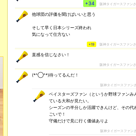
+34
阪神タイガースファン
他球団の評価を聞けばいいと思う
そして早く日本シリーズ終われ
気になって仕方ない
+19
阪神タイガースファン
直感を信じなさい！
阪神タイガースファン
(*^◯^*)待ってるんだ！
阪神タイガースファン
ベイスターズファン（というか野球ファンみん
ている大和が見たい。
シーズンの半分しか活躍できんけど、その代
ごいで！
守備だけで見に行く価値ありよ
阪神タイガースファン