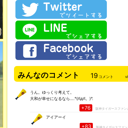
みんなのコメント
19
コメント
v
うん。ゆっくり考えて。
大和が幸せになるなら….°(ಗдಗ。)°.
+76
阪神タイガースファン
アイアーイ
+83
阪神タイガースファン