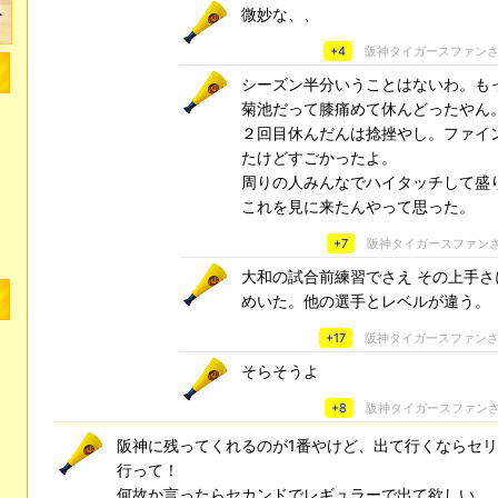
微妙な、、
+4
阪神タイガースファン
シーズン半分いうことはないわ。も
菊池だって膝痛めて休んどったやん
２回目休んだんは捻挫やし。ファイ
たけどすごかったよ。
周りの人みんなでハイタッチして盛
これを見に来たんやって思った。
+7
阪神タイガースファン
大和の試合前練習でさえ その上手さ
めいた。他の選手とレベルが違う。
+17
阪神タイガースファン
そらそうよ
+8
阪神タイガースファン
阪神に残ってくれるのが1番やけど、出て行くならセ
行って！
何故か言ったらセカンドでレギュラーで出て欲しい。