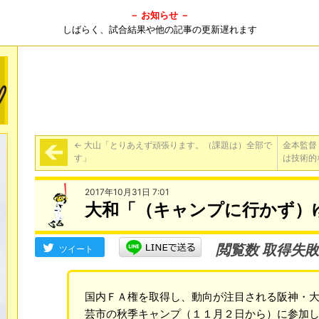
－ お知らせ －
しばらく、試合結果や他の記事の更新遅れます
←
大山「とりあえず頑張ります。（課題は）全部で
金本監督
す」
は技術的
2017年10月31日 7:01
大和「（キャンプに行かず）
閲覧数 取得失敗
ツイート
国内ＦＡ権を取得し、動向が注目される阪神・
芸市の秋季キャンプ（１１月２日から）に参加