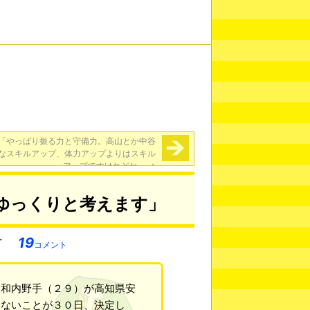
「やっぱり振る力と守備力。高山とか中谷
なスキルアップ、体力アップよりはスキル
アップですけれどね」
→
ゆっくりと考えます」
19
コメント
大和内野手（２９）が高知県安
しないことが３０日、決定し