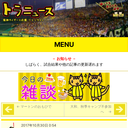
MENU
－ お知らせ －
しばらく、試合結果や他の記事の更新遅れます
←
マートンのおもひで
大和、秋季キャンプ不参加
へ
→
2017年10月30日 0:54