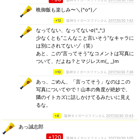
阪神タイガースファンさん
2017,10/30 1:06
晩御飯も楽しみ〜＼(^o^)／
+12
阪神タイガースファンさん
2017,10/30 1:42
なってない、なってないσ(^_^;)
少なくとも“こんなこと言いそう”なキャラに
は別にされてないゾ（笑）
あと、この“言ってそう”なコメントは写真に
ついて、だよね？とマジレスm(_ _)m
+10
阪神タイガースファンさん
2017,10/30 7:36
あっ、ごめん、「言ってそう」なのはこの
写真についてやで！山本の角度が絶妙で、
隣のイトカズに話しかけてるみたいに見え
るな。
+4
阪神タイガースファンさん
2017,10/30 12:43
あっ誠志郎
+120
阪神タイガースファンさん
2017,10/30 1:05