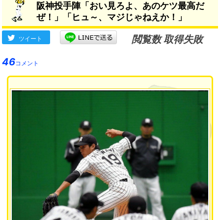
阪神投手陣「おい見ろよ、あのケツ最高だ
ぜ！」「ヒュ～、マジじゃねえか！」
閲覧数 取得失敗
ツイート
46
コメント