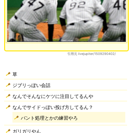
引用元 livejupiter/1509290402/
草
ジブリっぽい会話
なんでそんなにケツに注目してるんや
なんでサイドっぽい投げ方してるん？
バント処理とかの練習やろ
ガリガリやん