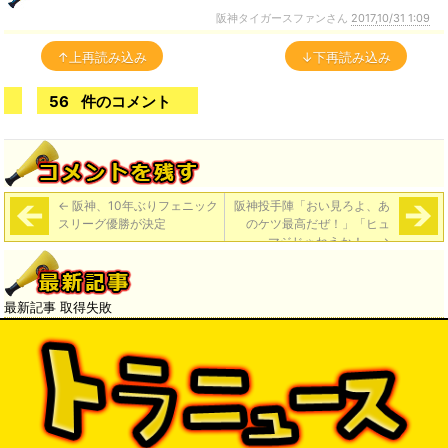
阪神タイガースファンさん
2017,10/31 1:09
↑上再読み込み
↓下再読み込み
56
件のコメント
←
阪神、10年ぶりフェニック
阪神投手陣「おい見ろよ、あ
スリーグ優勝が決定
のケツ最高だぜ！」「ヒュ
～、マジじゃねえか！」
→
最新記事 取得失敗