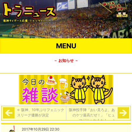
MENU
－ お知らせ －
←
阪神、10年ぶりフェニック
阪神投手陣「おい見ろよ、あ
スリーグ優勝が決定
のケツ最高だぜ！」「ヒュ
～、マジじゃねえか！」
→
2017年10月29日 22:30