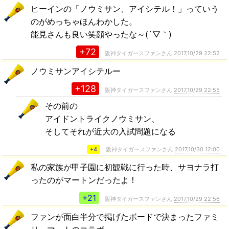
ヒーインの「ノウミサン、アイシテル！」っていう
のがめっちゃほんわかした。
能見さんも良い笑顔やったな～(´▽｀)
+72
阪神タイガースファンさん
2017,10/29 22:52
ノウミサンアイシテルー
+128
阪神タイガースファンさん
2017,10/29 22:55
その前の
アイドントライクノウミサン、
そしてそれが近大の入試問題になる
+4
阪神タイガースファンさん
2017,10/30 12:00
私の家族が甲子園に初観戦に行った時、サヨナラ打
ったのがマートンだったよ！
+21
阪神タイガースファンさん
2017,10/29 22:56
ファンが面白半分で掲げたボードで決まったファミ