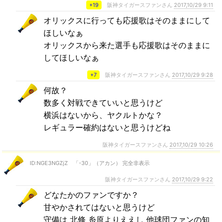
+19
阪神タイガースファンさん
2017,10/29 9:11
オリックスに行っても応援歌はそのままにして
ほしいなぁ
オリックスから来た選手も応援歌はそのままに
してほしいなぁ
+7
阪神タイガースファンさん
2017,10/29 9:28
何故？
数多く対戦できていいと思うけど
横浜はないから、ヤクルトかな？
レギュラー確約はないと思うけどね
阪神タイガースファンさん
2017,10/29 10:26
ID:NGE3NGZjZ 「-30」（アカン） 完全非表示
阪神タイガースファンさん
2017,10/29 9:22
どなたかのファンですか？
甘やかされてはないと思うけど
守備は 北條 糸原よりええし 他球団ファンの知