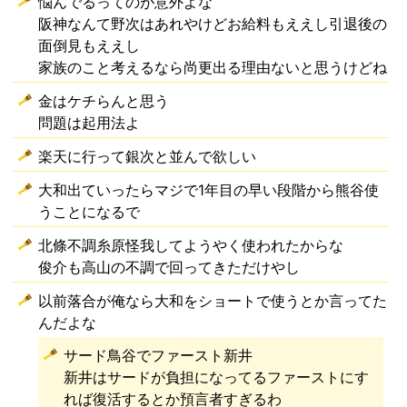
悩んでるってのが意外よな
阪神なんて野次はあれやけどお給料もええし引退後の
面倒見もええし
家族のこと考えるなら尚更出る理由ないと思うけどね
金はケチらんと思う
問題は起用法よ
楽天に行って銀次と並んで欲しい
大和出ていったらマジで1年目の早い段階から熊谷使
うことになるで
北條不調糸原怪我してようやく使われたからな
俊介も高山の不調で回ってきただけやし
以前落合が俺なら大和をショートで使うとか言ってた
んだよな
サード鳥谷でファースト新井
新井はサードが負担になってるファーストにす
れば復活するとか預言者すぎるわ