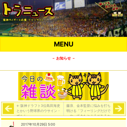
MENU
－ お知らせ －
←
阪神ドラフト3位島田海吏
藤浪、金本監督に悩みを打ち
とかいう野球界のウサイン・
明ける「フィーリングだけで
ボルト
やってきたところがあるか
ら、それがわからない、思い
2017年10月29日 5:00
出せない」金本監督「根拠、