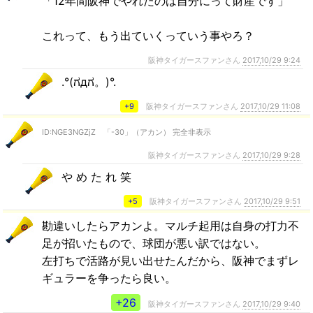
「12年間阪神でやれたのは自分にって財産です」
これって、もう出ていくっていう事やろ？
阪神タイガースファンさん
2017,10/29 9:24
.°(ಗдಗ。)°.
+9
阪神タイガースファンさん
2017,10/29 11:08
ID:NGE3NGZjZ 「-30」（アカン） 完全非表示
阪神タイガースファンさん
2017,10/29 9:28
や め た れ 笑
+5
阪神タイガースファンさん
2017,10/29 9:51
勘違いしたらアカンよ。マルチ起用は自身の打力不
足が招いたもので、球団が悪い訳ではない。
左打ちで活路が見い出せたんだから、阪神でまずレ
ギュラーを争ったら良い。
+26
阪神タイガースファンさん
2017,10/29 9:40