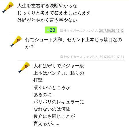
人生を左右する決断やからな
じっくりと考えて答え出したらええ
外野がとやかく言う事やない
+23
阪神タイガースファンさん
2017,10/29 12:12
何でショート大和、セカンド上本じゃ駄目なの
か？
阪神タイガースファンさん
2017,10/29 17:21
大和は守りでメジャー級
上本はパンチ力、粘りの
打撃
凄くいいところが
あるのに、
バリバリのレギュラーに
なれないのは何故
俊介にも同じことが
言えるが……