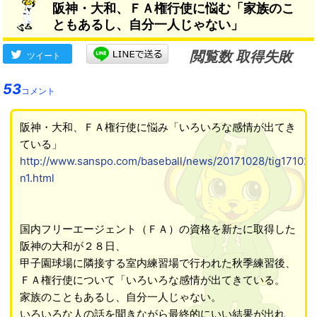
阪神・大和、ＦＡ権行使に悩む「家族のこ
裏付けをもちなさい」
→
ともあるし、自分一人じゃない」
閲覧数 取得失敗
ツイート
53
コメント
阪神・大和、ＦＡ権行使に悩み「いろいろな感情が出てき
ている」
http://www.sanspo.com/baseball/news/20171028/tig17102
n1.html
国内フリーエージェント（ＦＡ）の資格を新たに取得した
阪神の大和が２８日、
甲子園球場に隣接する室内練習場で行われた秋季練習後、
ＦＡ権行使について「いろいろな感情が出てきている。
家族のこともあるし、自分一人じゃない。
いろいろな人の話を聞きながら最終的にいい結果が出れ