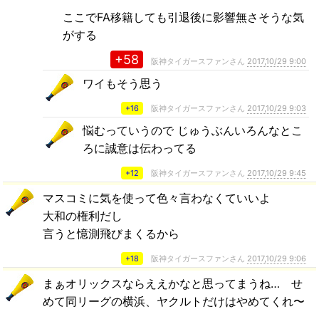
ここでFA移籍しても引退後に影響無さそうな気
がする
+58
阪神タイガースファンさん
2017,10/29 9:00
ワイもそう思う
+16
阪神タイガースファンさん
2017,10/29 9:03
悩むっていうので じゅうぶんいろんなとこ
ろに誠意は伝わってる
+12
阪神タイガースファンさん
2017,10/29 9:45
マスコミに気を使って色々言わなくていいよ
大和の権利だし
言うと憶測飛びまくるから
+18
阪神タイガースファンさん
2017,10/29 9:06
まぁオリックスならええかなと思ってまうね… せ
めて同リーグの横浜、ヤクルトだけはやめてくれ〜