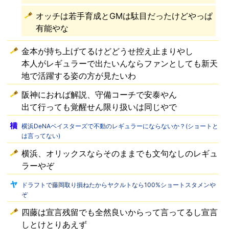
オッチは若手育成とGMは駄目だったけどやっぱ
有能やな
金本が持ち上げてるけどどうせ控え止まりやし
本人がレギュラーで出たいんならファンとしても新天
地で活躍する姿の方が見たいわ
阪神におれば解説、守備コーチで安泰やん
出て行っても覚醒せん限り扱いは同じやで
横浜DeNAベイスターズで不動のレギュラーにならないか？(ショートと
は言ってない)
横浜、オリックスならそのままでも文句なしのレギュ
ラーやぞ
ドラフトで藤岡取り損ねたからヤクルトなら100%ショートスタメンや
ぞ
四藤は宣言残留でも全然良いからって言ってるし宣言
しとけとりあえず