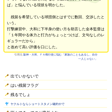
ば」と悩んでいる現状を明かした。
残留を希望している球団側とはすでに数回、交渉したと
いう。
打撃練習中、大和に下半身の使い方を助言した金本監督は
「１年間やる体力と打力がちょっとつけば、文句なしのレ
ギュラーだから」
と改めて高い評価を口にした。
引用元
阪神・大和、ＦＡ権行使に悩む「家族のこともあるし、自分
一人じゃない」
出ていかないで
はい残留フラグ
残るでしょ
ヤクルトならショートスタメン確約やで