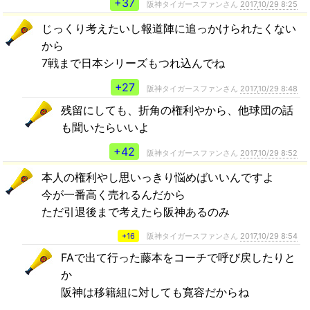
+37
阪神タイガースファンさん
2017,10/29 8:25
じっくり考えたいし報道陣に追っかけられたくない
から
7戦まで日本シリーズもつれ込んでね
+27
阪神タイガースファンさん
2017,10/29 8:48
残留にしても、折角の権利やから、他球団の話
も聞いたらいいよ
+42
阪神タイガースファンさん
2017,10/29 8:52
本人の権利やし思いっきり悩めばいいんですよ
今が一番高く売れるんだから
ただ引退後まで考えたら阪神あるのみ
+16
阪神タイガースファンさん
2017,10/29 8:54
FAで出て行った藤本をコーチで呼び戻したりと
か
阪神は移籍組に対しても寛容だからね