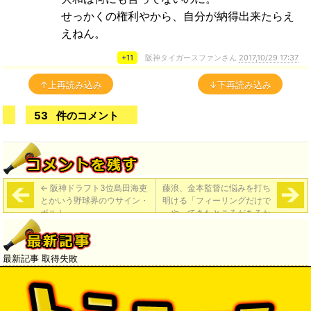
せっかくの権利やから、自分が納得出来たらえ
えねん。
+11
阪神タイガースファンさん
2017,10/29 17:37
↑上再読み込み
↓下再読み込み
53
件のコメント
←
阪神ドラフト3位島田海吏
藤浪、金本監督に悩みを打ち
とかいう野球界のウサイン・
明ける「フィーリングだけで
ボルト
やってきたところがあるか
ら、それがわからない、思い
出せない」金本監督「根拠、
裏付けをもちなさい」
→
最新記事 取得失敗