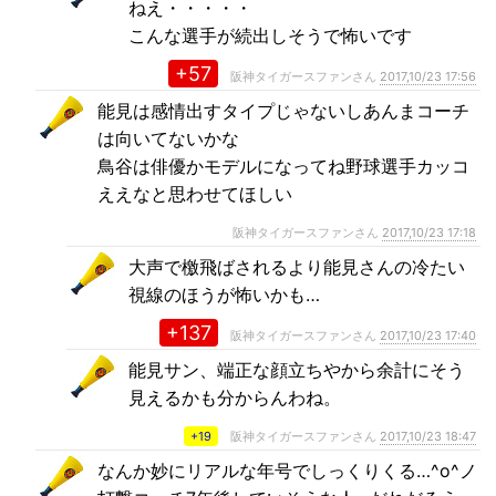
ねえ・・・・・
こんな選手が続出しそうで怖いです
+57
阪神タイガースファンさん
2017,10/23 17:56
能見は感情出すタイプじゃないしあんまコーチ
は向いてないかな
鳥谷は俳優かモデルになってね野球選手カッコ
ええなと思わせてほしい
阪神タイガースファンさん
2017,10/23 17:18
大声で檄飛ばされるより能見さんの冷たい
視線のほうが怖いかも…
+137
阪神タイガースファンさん
2017,10/23 17:40
能見サン、端正な顔立ちやから余計にそう
見えるかも分からんわね。
+19
阪神タイガースファンさん
2017,10/23 18:47
なんか妙にリアルな年号でしっくりくる…^o^ノ