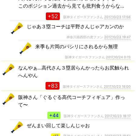
このポジション過去から見ても批判食うからな…
+52
阪神タイガースファンさん
2017,10/23 17:56
じゃあ３塁コーチは平野さんじゃアカンのか
神奈川南西部の虎ファン
2017,10/23 19:47
来季も片岡のパシリにされるから無理
阪神タイガースファンさん
2017,10/24 0:15
なんやぁ…高代さん３塁居らんかったらお尻触られ
へんやん
+83
阪神タイガースファンさん
2017,10/23 18:00
阪神さん「ぐるぐる高代コーチフィギュア」作っ
て〜
+44
阪神タイガースファンさん
2017,10/23 18:17
ぜんまい回して楽しんじゃお
+17
阪神タイガースファンさん
2017,10/23 18:51