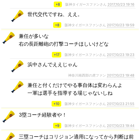
+8
阪神タイガースファンさん
2017,10/23 19:16
世代交代ですね、ええ。
+8
阪神タイガースファンさん
2017,10/23 19:59
兼任が多いな
右の長距離砲の打撃コーチほしいけどな
+17
阪神タイガースファンさん
2017,10/23 19:23
浜中さんでええじゃん
神奈川南西部の虎ファン
2017,10/23 19:48
兼任と付くだけでやる事自体は変わらんよ
一軍は選手を指導する場じゃないしね
+10
阪神タイガースファンさん
2017,10/23 21:55
3塁コーチ経験者や！
+9
阪神タイガースファンさん
2017,10/23 19:44
三塁コーチはコリジョン適用になってから判断は前