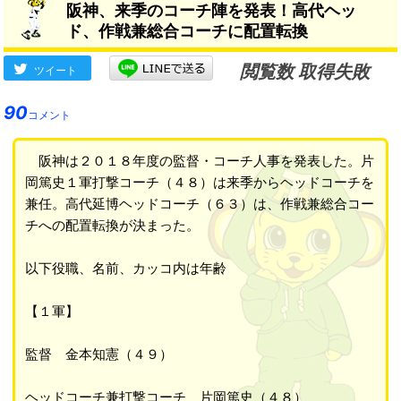
阪神、来季のコーチ陣を発表！高代ヘッ
ド、作戦兼総合コーチに配置転換
閲覧数 取得失敗
ツイート
90
コメント
阪神は２０１８年度の監督・コーチ人事を発表した。片
岡篤史１軍打撃コーチ（４８）は来季からヘッドコーチを
兼任。高代延博ヘッドコーチ（６３）は、作戦兼総合コー
チへの配置転換が決まった。
以下役職、名前、カッコ内は年齢
【１軍】
監督 金本知憲（４９）
ヘッドコーチ兼打撃コーチ 片岡篤史（４８）