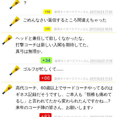
？
+14
阪神タイガースファンさん
2017,10/23 17:30
ごめんなさい返信するところ間違えちゃった
+11
阪神タイガースファンさん
2017,10/23 18:03
ヘッドと兼任して欲しくなかったな。
打撃コーチは新しい入閣を期待してた。
真弓は無理か。
+34
阪神タイガースファンさん
2017,10/23 17:19
ゴルフが忙しくて……
+66
阪神タイガースファンさん
2017,10/23 17:23
高代コーチ、60歳以上でサードコーチやってるのは
ギネス記録だそうですし、ご本人も「頸椎も痛めて
るし」と言われてたから変わられたんですかね‥‥?
来年のコーチ陣の皆さん、お願いします♪
+83
阪神タイガースファンさん
2017,10/23 17:20