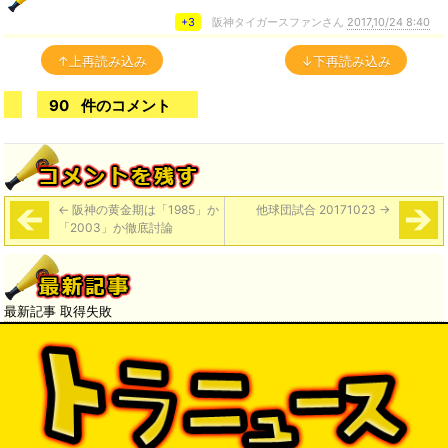
+3
阪神タイガースファンさん
2017,10/24 8:40
↑上再読み込み
↓下再読み込み
90
件のコメント
←
阪神の黄金期は「1985」か
他球団試合 20171023
→
「2003」か徹底討論
最新記事 取得失敗