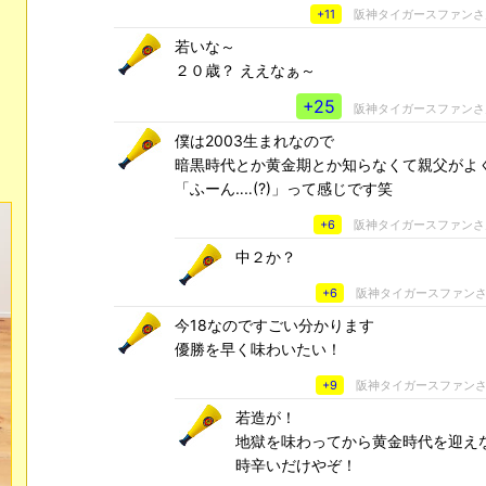
+11
阪神タイガースファン
若いな～
２０歳？ ええなぁ～
+25
阪神タイガースファン
僕は2003生まれなので
暗黒時代とか黄金期とか知らなくて親父がよ
「ふーん‥‥(?)」って感じです笑
+6
阪神タイガースファン
中２か？
+6
阪神タイガースファン
今18なのですごい分かります
優勝を早く味わいたい！
+9
阪神タイガースファン
若造が！
地獄を味わってから黄金時代を迎え
時辛いだけやぞ！