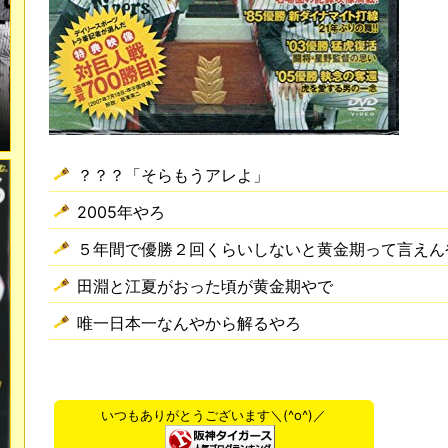
？？？「そらもうアレよ」
2005年やろ
５年間で優勝２回くらいしないと黄金期って言えん
田淵と江夏がおった頃が黄金期やで
唯一日本一なんやから解るやろ
いつもありがとうございます＼(^o^)／