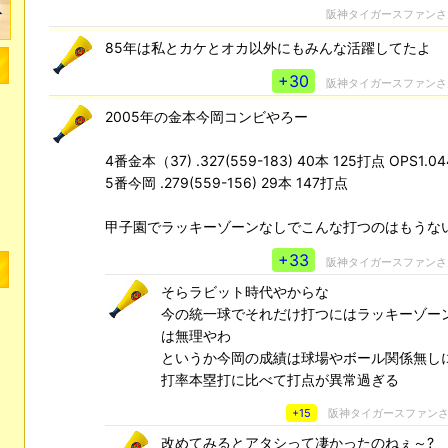
阪神タイガースファン
85年は私とカケとオカ以外にもみんな活躍してたよ
+30
阪神タイガースファン
2005年の金本今岡コンビやろー
4番金本（37) .327(559-183) 40本 125打点 OPS1.04
5番今岡 .279(559-156) 29本 147打点
甲子園でラッキーゾーンなしでこんな打つのはもうな
+33
阪神タイガースファン
そらラビット時代やからな
今の統一球でそれだけ打つにはラッキーゾー
は無理やわ
というか今岡の成績は球場やボール関係無し
打率本塁打に比べて打点が異常過ぎる
+15
阪神タイガースファン
改めてみるとアタシって凄かったのねぇ～?