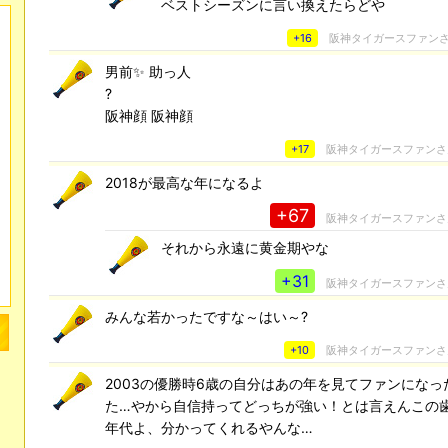
ベストシーズンに言い換えたらどや
+16
阪神タイガースファン
男前✨ 助っ人
?
阪神顔 阪神顔
+17
阪神タイガースファン
2018が最高な年になるよ
+67
阪神タイガースファン
それから永遠に黄金期やな
+31
阪神タイガースファン
みんな若かったですな～はい～?
+10
阪神タイガースファン
2003の優勝時6歳の自分はあの年を見てファンにな
た…やから自信持ってどっちが強い！とは言えんこの
年代よ、分かってくれるやんな…