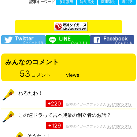
記事キーワード
糸井嘉男
能見篤史
藤川球児
鳥谷敬
みんなのコメント
53
コメント
views
わろたわ！
+220
阪神タイガースファンさん
2017,10/15 0:12
この連ドラって吉本興業の創立者のお話？
+129
阪神タイガースファンさん
2017,10/15 0:12
そうわよ！