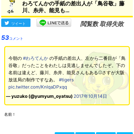
わろてんかの手紙の差出人が「鳥谷敬」藤
きだ。だから記録を作ってく
川、糸井、能見も…
れて嬉しく思っている」
→
閲覧数 取得失敗
ツイート
53
コメント
今朝の
#わろてんか
の手紙の差出人、左から二番目が「鳥
谷敬」だったことをわたしは見逃しませんでしたぞ。下の
名前は違えど、藤川、糸井、能見さんもある⚾️さすが大阪
放送局の制作ですなあ。
#tigers
pic.twitter.com/KnIqaDPxqq
— yuzuko (@yumyum_oyatsu)
2017年10月14日
名前！