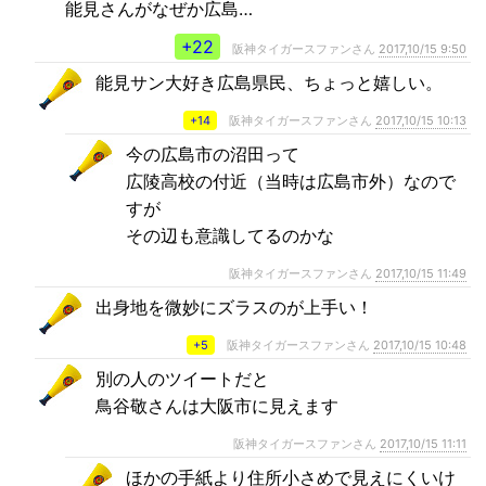
能見さんがなぜか広島…
+22
阪神タイガースファンさん
2017,10/15 9:50
能見サン大好き広島県民、ちょっと嬉しい。
+14
阪神タイガースファンさん
2017,10/15 10:13
今の広島市の沼田って
広陵高校の付近（当時は広島市外）なので
すが
その辺も意識してるのかな
阪神タイガースファンさん
2017,10/15 11:49
出身地を微妙にズラスのが上手い！
+5
阪神タイガースファンさん
2017,10/15 10:48
別の人のツイートだと
鳥谷敬さんは大阪市に見えます
阪神タイガースファンさん
2017,10/15 11:11
ほかの手紙より住所小さめで見えにくいけ