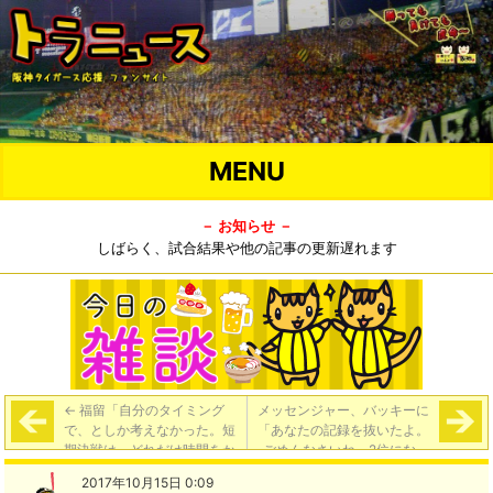
MENU
－ お知らせ －
しばらく、試合結果や他の記事の更新遅れます
←
福留「自分のタイミング
メッセンジャー、バッキーに
で、としか考えなかった。短
「あなたの記録を抜いたよ。
期決戦は、どれだけ時間をか
ごめんなさいね、2位になっ
けてもいい」
て」バッキー「僕は君が大好
2017年10月15日 0:09
きだし、君たちの家族が大好