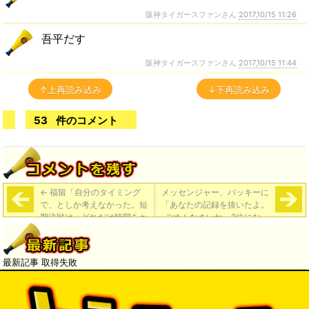
阪神タイガースファンさん
2017,10/15 11:26
吾平だす
阪神タイガースファンさん
2017,10/15 11:44
↑上再読み込み
↓下再読み込み
53
件のコメント
←
福留「自分のタイミング
メッセンジャー、バッキーに
で、としか考えなかった。短
「あなたの記録を抜いたよ。
期決戦は、どれだけ時間をか
ごめんなさいね、2位になっ
けてもいい」
て」バッキー「僕は君が大好
きだし、君たちの家族が大好
きだ。だから記録を作ってく
最新記事 取得失敗
れて嬉しく思っている」
→