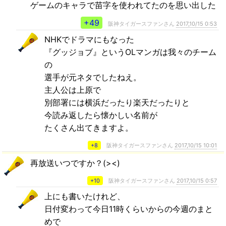
ゲームのキャラで苗字を使われてたのを思い出した
+49
阪神タイガースファンさん
2017,10/15 0:53
NHKでドラマにもなった
『グッジョブ』というOLマンガは我々のチーム
の
選手が元ネタでしたねえ。
主人公は上原で
別部署には横浜だったり楽天だったりと
今読み返したら懐かしい名前が
たくさん出てきますよ。
+8
阪神タイガースファンさん
2017,10/15 10:01
再放送いつですか？(><)
+10
阪神タイガースファンさん
2017,10/15 0:57
上にも書いたけれど、
日付変わって今日11時くらいからの今週のまと
めで