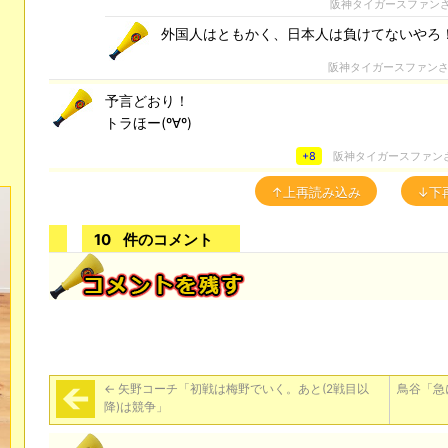
阪神タイガースファン
外国人はともかく、日本人は負けてないやろ
阪神タイガースファン
予言どおり！
トラほー(º∀º)
+8
阪神タイガースファン
↑上再読み込み
↓下
10
件のコメント
←
矢野コーチ「初戦は梅野でいく。あと(2戦目以
鳥谷「急
降)は競争」