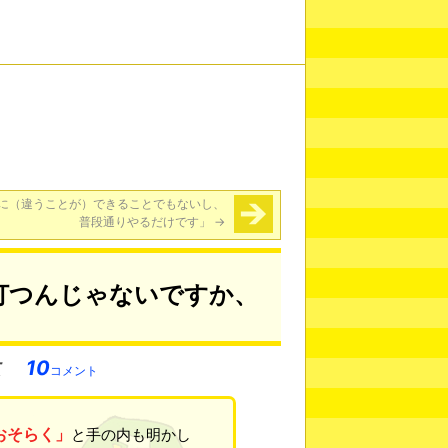
に（違うことが）できることでもないし、
普段通りやるだけです」
→
打つんじゃないですか、
10
コメント
おそらく」
と手の内も明かし