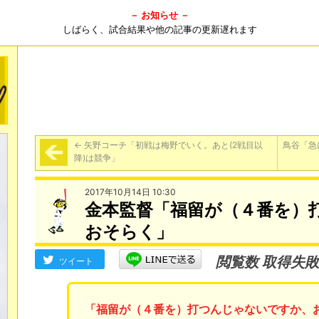
－ お知らせ －
しばらく、試合結果や他の記事の更新遅れます
←
矢野コーチ「初戦は梅野でいく。あと(2戦目以
鳥谷「急
降)は競争」
2017年10月14日 10:30
金本監督「福留が（４番を）
おそらく」
閲覧数 取得失敗
ツイート
「福留が（４番を）打つんじゃないですか、