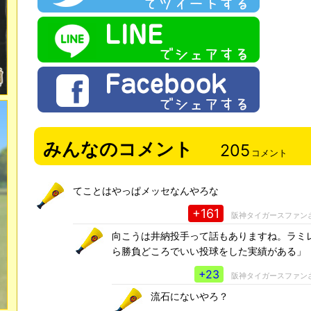
みんなのコメント
205
コメント
てことはやっぱメッセなんやろな
+161
阪神タイガースファン
向こうは井納投手って話もありますね。ラミ
ら勝負どころでいい投球をした実績がある」
+23
阪神タイガースファン
流石にないやろ？