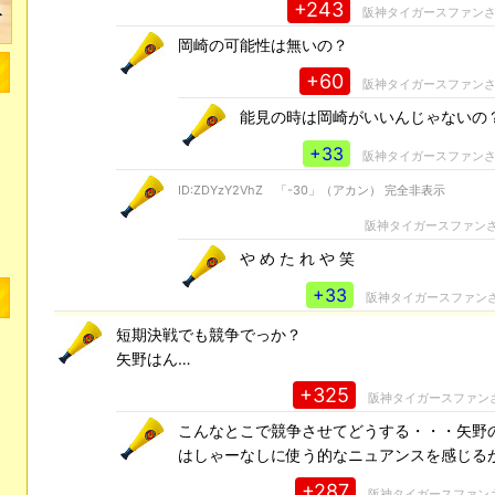
+243
阪神タイガースファン
岡崎の可能性は無いの？
+60
阪神タイガースファン
能見の時は岡崎がいいんじゃないの
+33
阪神タイガースファン
ID:ZDYzY2VhZ 「-30」（アカン） 完全非表示
阪神タイガースファン
や め た れ や 笑
+33
阪神タイガースファン
短期決戦でも競争でっか？
矢野はん…
+325
阪神タイガースファン
こんなとこで競争させてどうする・・・矢野
はしゃーなしに使う的なニュアンスを感じる
+287
阪神タイガースファン