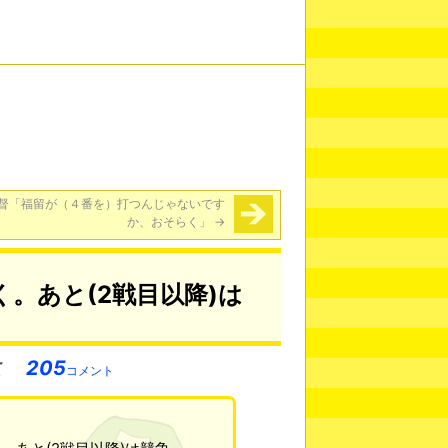
督「福留が（４番を）打つんじゃないです
か、おそらく」
→
。あと(2戦目以降)は
205
コメント