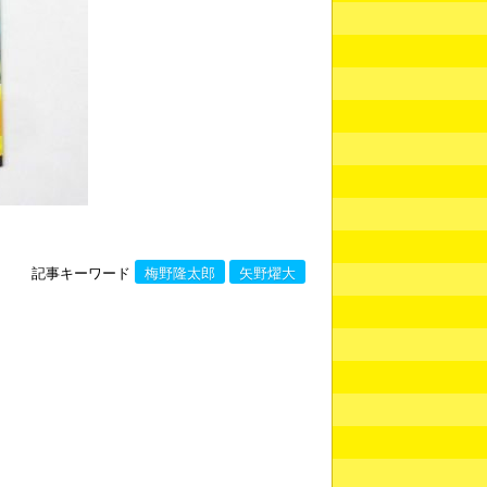
記事キーワード
梅野隆太郎
矢野燿大