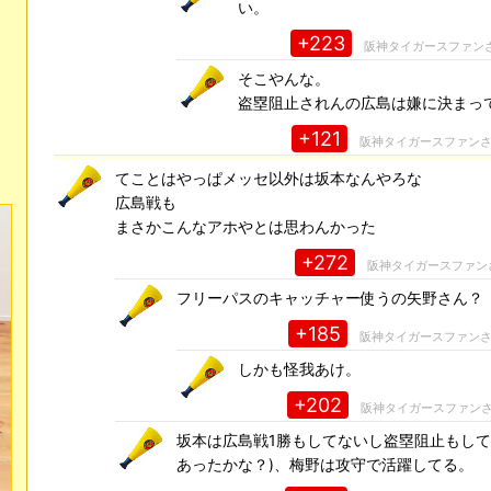
い。
+223
阪神タイガースファン
そこやんな。
盗塁阻止されんの広島は嫌に決まっ
+121
阪神タイガースファン
てことはやっぱメッセ以外は坂本なんやろな
広島戦も
まさかこんなアホやとは思わんかった
+272
阪神タイガースファン
フリーパスのキャッチャー使うの矢野さん？
+185
阪神タイガースファン
しかも怪我あけ。
+202
阪神タイガースファン
坂本は広島戦1勝もしてないし盗塁阻止もして
あったかな？)、梅野は攻守で活躍してる。