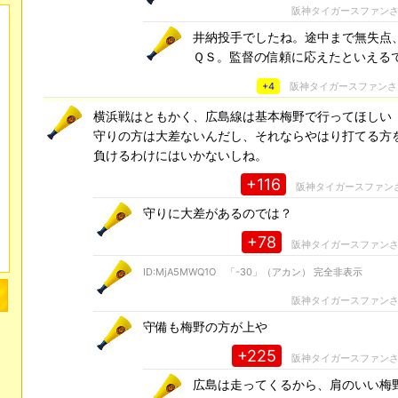
阪神タイガースファン
井納投手でしたね。途中まで無失点
ＱＳ。監督の信頼に応えたといえる
+4
阪神タイガースファン
横浜戦はともかく、広島線は基本梅野で行ってほしい
守りの方は大差ないんだし、それならやはり打てる方
負けるわけにはいかないしね。
+116
阪神タイガースファン
守りに大差があるのでは？
+78
阪神タイガースファン
ID:MjA5MWQ1O 「-30」（アカン） 完全非表示
阪神タイガースファン
守備も梅野の方が上や
+225
阪神タイガースファン
広島は走ってくるから、肩のいい梅