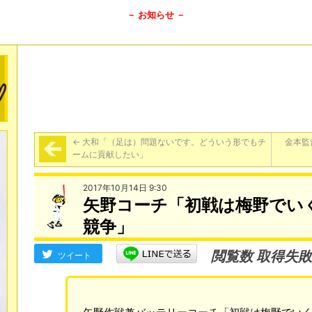
－ お知らせ －
←
大和「（足は）問題ないです。どういう形でもチ
金本監
ームに貢献したい」
2017年10月14日 9:30
矢野コーチ「初戦は梅野でいく
競争」
閲覧数 取得失敗
ツイート