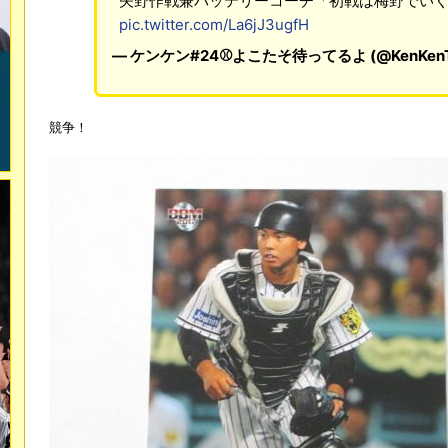
矢野作戦兼バッテリーコーチ「初戦は梅野でいく。
pic.twitter.com/La6jJ3ugfH
— ケンケン#24⚾よこたそ待ってるよ (@KenKenTo
競争！