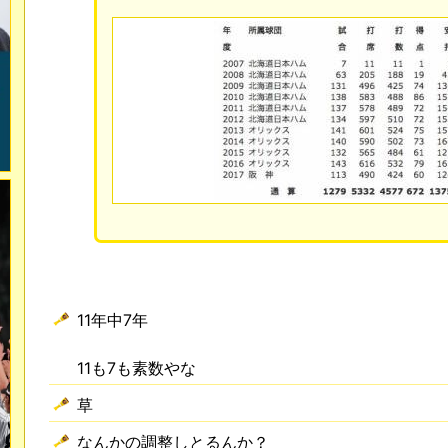
11年中7年
11も7も素数やな
草
なんかの調整しとるんか？