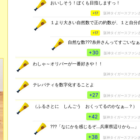
おいしそう！ぼくも目指しますっ！
+17
阪神タイガースファン
１より大きい自然数で正の約数が、１と自分
+17
阪神タイガースファン
自然な数???糸井さんってすごいなぁ
+30
阪神タイガースファン
わしゃ～オリバーが一番好きや！！
阪神タイガースファン
テレパティを数字化することよ
+27
阪神タイガースファン
（ふるさとに しんごう おくってるのかなぁ…？）
+42
阪神タイガースファン
???「なにかを感じるぞ…兵庫県辺りから…」
+38
阪神タイガースファン