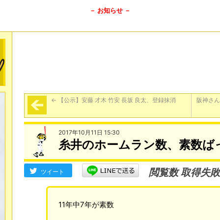
－ お知らせ －
←
【公示】安藤 才木 竹安 長坂 良太、登録抹消
阪神さん
2017年10月11日 15:30
糸井のホームラン数、素数ば
閲覧数 取得失敗
ツイート
11年中7年が素数