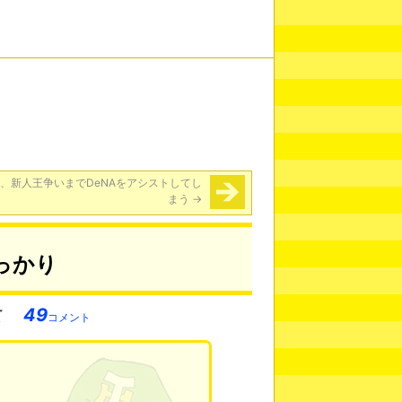
、新人王争いまでDeNAをアシストしてし
まう
→
っかり
49
コメント