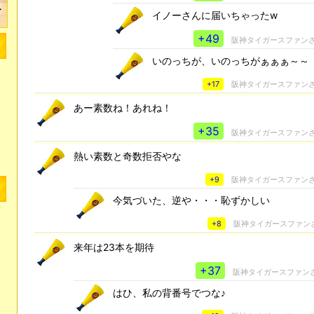
イノーさんに届いちゃったw
+49
阪神タイガースファン
いのっちが、いのっちがぁぁぁ～～
+17
阪神タイガースファン
あー素数ね！あれね！
+35
阪神タイガースファン
熱い素数と奇数拒否やな
+9
阪神タイガースファン
今気づいた、逆や・・・恥ずかしい
+8
阪神タイガースファン
来年は23本を期待
+37
阪神タイガースファン
はひ、私の背番号でつな♪