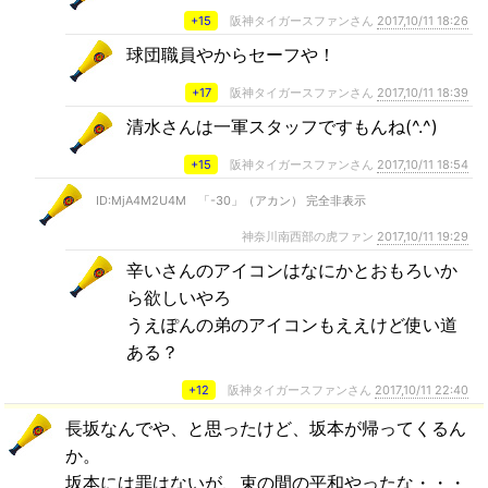
+15
阪神タイガースファンさん
2017,10/11 18:26
球団職員やからセーフや！
+17
阪神タイガースファンさん
2017,10/11 18:39
清水さんは一軍スタッフですもんね(^.^)
+15
阪神タイガースファンさん
2017,10/11 18:54
ID:MjA4M2U4M 「-30」（アカン） 完全非表示
神奈川南西部の虎ファン
2017,10/11 19:29
辛いさんのアイコンはなにかとおもろいか
ら欲しいやろ
うえぽんの弟のアイコンもええけど使い道
ある？
+12
阪神タイガースファンさん
2017,10/11 22:40
長坂なんでや、と思ったけど、坂本が帰ってくるん
か。
坂本には罪はないが、束の間の平和やったな・・・