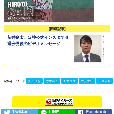
[関連記事]
新井良太、阪神公式インスタで引
退会見後のビデオメッセージ
記事キーワード
安藤優也
才木浩人
新井良太
竹安大知
長坂拳弥