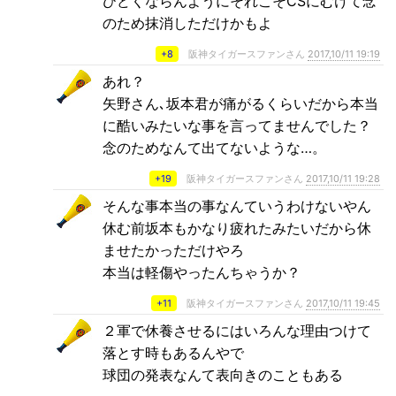
ひどくならんようにそれこそCSにむけて念
のため抹消しただけかもよ
+8
阪神タイガースファンさん
2017,10/11 19:19
あれ？
矢野さん､坂本君が痛がるくらいだから本当
に酷いみたいな事を言ってませんでした？
念のためなんて出てないような…。
+19
阪神タイガースファンさん
2017,10/11 19:28
そんな事本当の事なんていうわけないやん
休む前坂本もかなり疲れたみたいだから休
ませたかっただけやろ
本当は軽傷やったんちゃうか？
+11
阪神タイガースファンさん
2017,10/11 19:45
２軍で休養させるにはいろんな理由つけて
落とす時もあるんやで
球団の発表なんて表向きのこともある