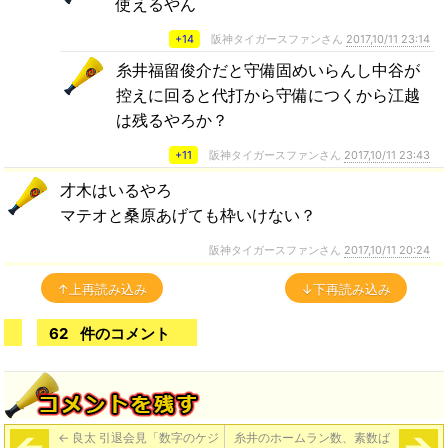
使えるやん
+14
阪神タイガースファンさん
2017,10/11 23:14
糸井福留俊介だと守備固めいらんし中谷が
控えに回ると代打から守備につくから江越
は残るやろか？
+11
阪神タイガースファンさん
2017,10/11 23:43
才木はいるやろ
マテオと桑原あげても枠いけない？
阪神タイガースファンさん
2017,10/11 20:24
↑上再読み込み
↓下再読み込み
62
件のコメント
←
良太 引退会見「数字のケジ
糸井のホームラン数、素数ば