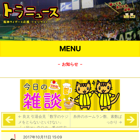
MENU
－ お知らせ －
←
良太 引退会見「数字のケジ
糸井のホームラン数、素数ば
メをとらないといけない」
っかり
→
「（兄は）自分の一番の味方
であり、兄の一番の味方は
2017年10月11日 15:09
僕」「下手くそで不器用で、