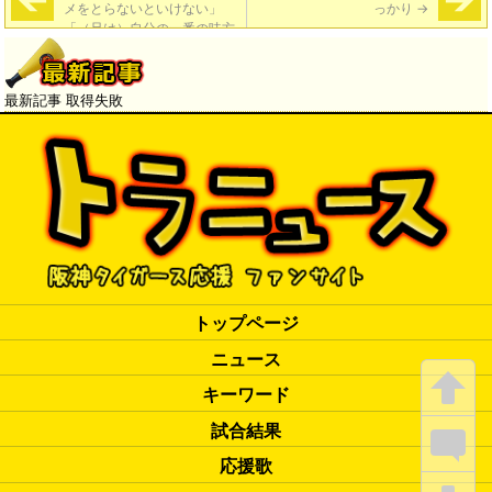
メをとらないといけない」
っかり
→
「（兄は）自分の一番の味方
であり、兄の一番の味方は
僕」「下手くそで不器用で、
それだけでやってきた。その
最新記事 取得失敗
プレースタイルは貫けた」
トップページ
ニュース
キーワード
試合結果
応援歌