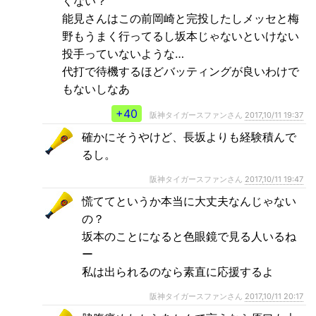
くない？
能見さんはこの前岡崎と完投したしメッセと梅
野もうまく行ってるし坂本じゃないといけない
投手っていないような…
代打で待機するほどバッティングが良いわけで
もないしなあ
+40
阪神タイガースファンさん
2017,10/11 19:37
確かにそうやけど、長坂よりも経験積んで
るし。
阪神タイガースファンさん
2017,10/11 19:47
慌ててというか本当に大丈夫なんじゃない
の？
坂本のことになると色眼鏡で見る人いるね
ー
私は出られるのなら素直に応援するよ
阪神タイガースファンさん
2017,10/11 20:17