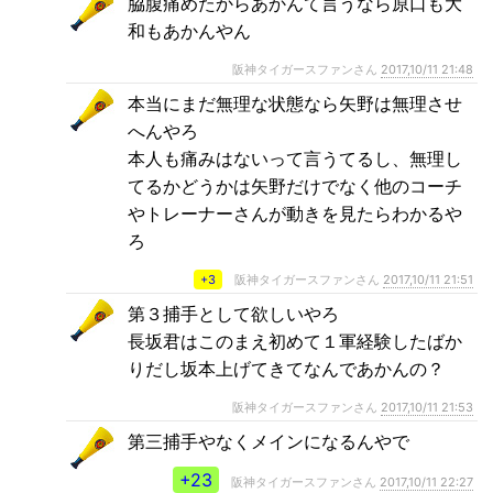
脇腹痛めたからあかんて言うなら原口も大
和もあかんやん
阪神タイガースファンさん
2017,10/11 21:48
本当にまだ無理な状態なら矢野は無理させ
へんやろ
本人も痛みはないって言うてるし、無理し
てるかどうかは矢野だけでなく他のコーチ
やトレーナーさんが動きを見たらわかるや
ろ
+3
阪神タイガースファンさん
2017,10/11 21:51
第３捕手として欲しいやろ
長坂君はこのまえ初めて１軍経験したばか
りだし坂本上げてきてなんであかんの？
阪神タイガースファンさん
2017,10/11 21:53
第三捕手やなくメインになるんやで
+23
阪神タイガースファンさん
2017,10/11 22:27