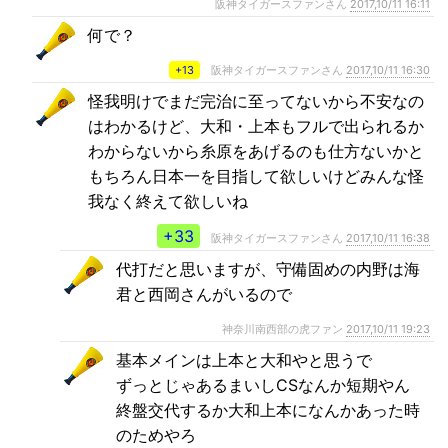
阪神タイガースファンさん
2017,10/11 16:11
何で？
+13
阪神タイガースファンさん
2017,10/11 16:30
怪我明けでまだ完治に至ってないから不安なの
はわかるけど、大和・上本もフルで出られるか
わからないから糸原をあげるのも仕方ないかと
もちろん日本一を目指して欲しいけどみんな怪
我なく終えて欲しいね
+33
阪神タイガースファンさん
2017,10/11 16:38
代打だと思いますが、守備固めの内野は海
君と西岡さんがいるので
神奈川南西部の虎ファン
2017,10/11 19:23
基本メインは上本と大和やと思うで
ずっとじゃあるまいしCSなんか短期やん
終盤交代するか大和上本になんかあった時
のためやろ