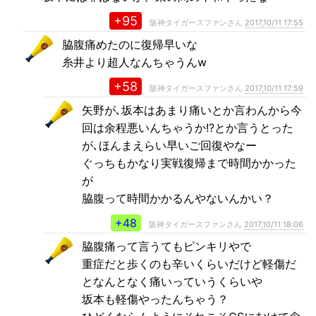
+95
阪神タイガースファンさん
2017,10/11 17:55
脇腹痛めたのに復帰早いな
糸井より超人なんちゃうんw
+58
阪神タイガースファンさん
2017,10/11 17:59
矢野が､坂本はあまり痛いとか言わんから今
回は余程悪いんちゃうか!?とか言うとった
が､ほんまえらい早いご回復やなー
ぐっちもかなり実戦復帰まで時間かかった
が
脇腹って時間かかるんやないんかい？
+48
阪神タイガースファンさん
2017,10/11 18:06
脇腹痛って言うてもピンキリやで
重症だと歩くのも辛いくらいだけど軽傷だ
となんとなく痛いっていうくらいや
坂本も軽傷やったんちゃう？