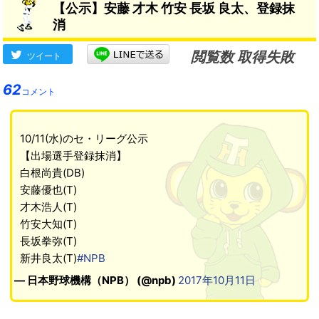
【公示】安藤 才木 竹安 長坂 良太、登録抹
それだけでやってきた。その
消
プレースタイルは貫けた」
閲覧数 取得失敗
ツイート
62
コメント
10/11(水)のセ・リーグ公示
【出場選手登録抹消】
白根尚貴(DB)
安藤優也(T)
才木浩人(T)
竹安大知(T)
長坂拳弥(T)
新井良太(T)
#NPB
— 日本野球機構（NPB） (@npb)
2017年10月11日