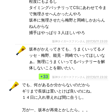
程度にもよるし
タイミングバッチリってCSにあわせて今ま
で無理させへんかったんやろ
坂本に無理させたら梅野と岡崎しかおらん
ねんからな
捕手はやっぱり３人ほしいやろ
阪神タイガースファンさん
2017,10/11 23:20
坂本がかえってきても、うまくいってるメ
ッセ・梅野、能見・岡崎でいってほしいな
ぁ。無理にうまくいってるバッテリーを解
体しないことを願いたい。
+33
阪神タイガースファンさん
2017,10/11 23:32
でも、何があるか分からないのだから
ギリまで長坂は置いとけば良いのにね。
１４日に入れ替えれば間に合うし。
万が一、坂本が再発とかしたら。。。