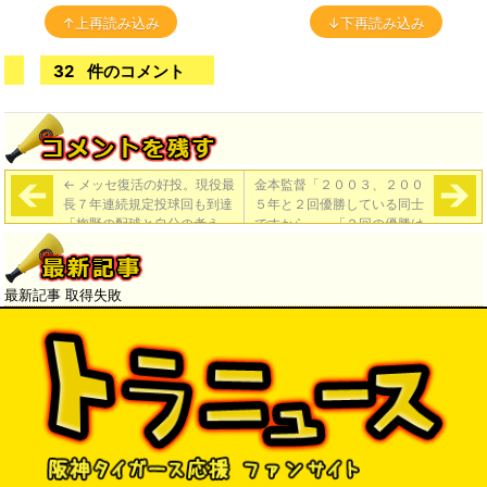
↑上再読み込み
↓下再読み込み
32
件のコメント
←
メッセ復活の好投。現役最
金本監督「２００３、２００
長７年連続規定投球回も到達
５年と２回優勝している同士
「梅野の配球と自分の考え
ですから。」「２回の優勝は
が、マッチした。久しぶりに
アンちゃんがいなかったらで
甲子園のファンの前で投げる
きていないと思う。安藤に優
ことができて、本当にいい日
勝させてもらった」
→
最新記事 取得失敗
になった」