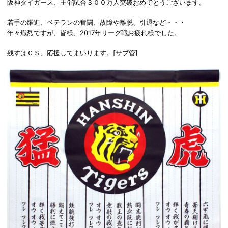
阪神タイガース、主催試合３００万人突破おめでとうございます。
若手の躍進、ベテランの奮闘、故障や離脱、引退など・・・
年々熾烈ですが、皆様、2017年リーグ戦お疲れ様でした。
残すはＣＳ、応援してまいります。[サブ管]