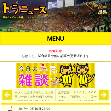
MENU
－ お知らせ －
しばらく、試合結果や他の記事の更新遅れます
←
メッセ復活の好投。現役最
金本監督「２００３、２００
長７年連続規定投球回も到達
５年と２回優勝している同士
「梅野の配球と自分の考え
ですから。」「２回の優勝は
が、マッチした。久しぶりに
アンちゃんがいなかったらで
2017年10月10日 23:00
甲子園のファンの前で投げる
きていないと思う。安藤に優