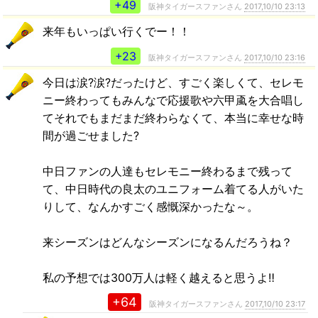
+49
阪神タイガースファンさん
2017,10/10 23:13
来年もいっぱい行くでー！！
+23
阪神タイガースファンさん
2017,10/10 23:16
今日は涙?涙?だったけど、すごく楽しくて、セレモ
ニー終わってもみんなで応援歌や六甲颪を大合唱し
てそれでもまだまだ終わらなくて、本当に幸せな時
間が過ごせました?
中日ファンの人達もセレモニー終わるまで残って
て、中日時代の良太のユニフォーム着てる人がいた
りして、なんかすごく感慨深かったな～。
来シーズンはどんなシーズンになるんだろうね？
私の予想では300万人は軽く越えると思うよ‼
+64
阪神タイガースファンさん
2017,10/10 23:17