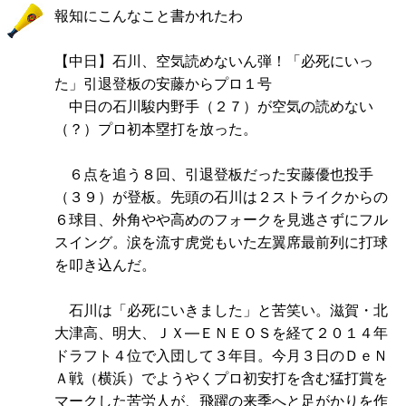
報知にこんなこと書かれたわ
【中日】石川、空気読めないん弾！「必死にいっ
た」引退登板の安藤からプロ１号
中日の石川駿内野手（２７）が空気の読めない
（？）プロ初本塁打を放った。
６点を追う８回、引退登板だった安藤優也投手
（３９）が登板。先頭の石川は２ストライクからの
６球目、外角やや高めのフォークを見逃さずにフル
スイング。涙を流す虎党もいた左翼席最前列に打球
を叩き込んだ。
石川は「必死にいきました」と苦笑い。滋賀・北
大津高、明大、ＪＸ―ＥＮＥＯＳを経て２０１４年
ドラフト４位で入団して３年目。今月３日のＤｅＮ
Ａ戦（横浜）でようやくプロ初安打を含む猛打賞を
マークした苦労人が、飛躍の来季へと足がかりを作