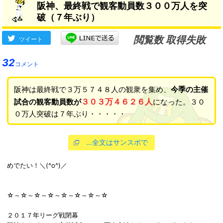
阪神、最終戦で観客動員数３００万人を突
ことができて、本当にいい日
勝させてもらった」
→
破（７年ぶり）
になった」
閲覧数 取得失敗
ツイート
32
コメント
阪神は最終戦で３万５７４８人の観衆を集め、
今季の主催
３０３万４６２６人
試合の観客動員数が
になった。３０
０万人突破は７年ぶり・・・・・
…全文はサンスポで
めでたい！＼(^o^)／
☆～☆～☆～☆～☆～☆～☆～☆
２０１７年リーグ戦閉幕