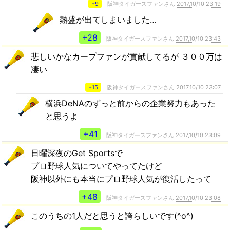
+9
阪神タイガースファンさん
2017,10/10 23:19
熱盛が出てしまいました…
+28
阪神タイガースファンさん
2017,10/10 23:43
悲しいかなカープファンが貢献してるが ３００万は
凄い
+15
阪神タイガースファンさん
2017,10/10 23:07
横浜DeNAのずっと前からの企業努力もあった
と思うよ
+41
阪神タイガースファンさん
2017,10/10 23:09
日曜深夜のGet Sportsで
プロ野球人気についてやってたけど
阪神以外にも本当にプロ野球人気が復活したって
+48
阪神タイガースファンさん
2017,10/10 23:08
このうちの1人だと思うと誇らしいです(^o^)