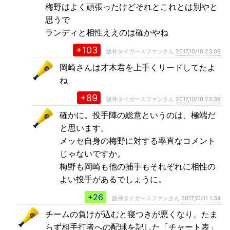
梅野はよく頑張ったけどそれとこれとは別やと
思うで
ランディと相性ええのは確かやね
+103
阪神タイガースファンさん
2017,10/10 23:09
岡崎さんは才木君を上手くリードしてたよ
ね
+89
阪神タイガースファンさん
2017,10/10 23:38
確かに。投手陣の総意というのは、極端だ
と思います。
メッセ自身の梅野に対する率直なコメント
じゃないですか。
梅野も岡崎も他の捕手もそれぞれに相性の
よい投手があるでしょうに。
+26
阪神タイガースファンさん
2017,10/11 1:34
チームの負けが込むと寝つきが悪くなり、たま
らず相手打者への配球を記した「チャート表」