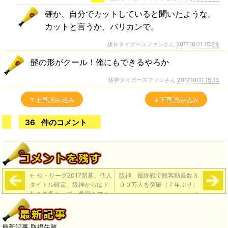
確か、自分でカットしていると聞いたような。
カットと言うか、バリカンで。
阪神タイガースファンさん
2017,10/11 15:24
髭の形がクール！俺にもできるやろか
阪神タイガースファンさん
2017,10/11 15:13
↑上再読み込み
↓下再読み込み
36
件のコメント
←
セ・リーグ2017閉幕。個人
阪神、最終戦で観客動員数３
タイトル確定、阪神からはド
００万人を突破（７年ぶり）
リス最多セーブ、桑原＆マテ
→
オＷ受賞となる最優秀中継ぎ
最新記事 取得失敗