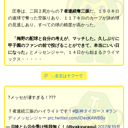
圧巻は、二回２死からの
７者連続奪三振
だ。１５０キロ
の速球で奪った空振りあり、１１７キロのカーブが決め球
の見逃しあり。すべての球の精度が高かった。
「梅野の配球と自分の考えが、マッチした。久しぶりに
甲子園のファンの前で投げることができて、本当にいい日
になった」
とメッセンジャー。１４日から始まるクライマ
ックス・・・・・
…全文はヤフーで
?メッセが凄すぎる！???
７者連続三振のハイライトです！
#阪神タイガース
#ラン
ディメッセンジャー
pic.twitter.com/iDecKAWB0v
— ⚾️埼とら⚾️今季は怪我無く！ (@yakyuragu)
2017年10月