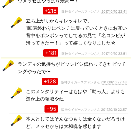
ウメッセはやっぱり最高ー！
+218
阪神タイガースファンさん
2017,10/10 22:41
立ち上がりからキレッキレで、
1回表終わりにベンチに戻っていくときにお互い
背中をポンポンってしてるの見て「名コンビが
帰ってきたー！」って嬉しくなりました☆
+181
阪神タイガースファンさん
2017,10/10 22:51
ランディの気持ちがビッシビシ伝わってきたピッチ
ングやったで〜
+128
阪神タイガースファンさん
2017,10/10 22:43
このメンタリティーはもはや「助っ人」よりも
遥か上の領域やね！
+95
阪神タイガースファンさん
2017,10/10 22:57
本人としてはそんなつもりは全くないだろうけ
ど、メッセからは大和魂を感じます