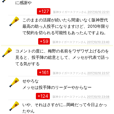
に感謝や
+127
阪神タイガースファンさん
2017,10/10 22:51
このままの活躍が続いたら間違いなく阪神歴代
最高の助っ人投手になりますけど、2010年限り
で契約を切られる可能性もあったんですよね。
+59
阪神タイガースファンさん
2017,10/10 23:40
コメントの度に、梅野の名前をワザワザ上げるのを
見ると、投手陣の総意として、メッセが代表で語っ
てる気がする
+161
阪神タイガースファンさん
2017,10/10 22:57
せやろな
メッセは投手陣のリーダーやからなー
+124
阪神タイガースファンさん
2017,10/10 23:08
いや、それはさすがに…岡崎だって今日よかっ
たやん