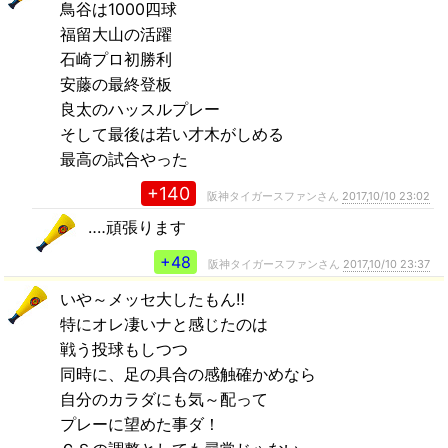
鳥谷は1000四球
福留大山の活躍
石崎プロ初勝利
安藤の最終登板
良太のハッスルプレー
そして最後は若い才木がしめる
最高の試合やった
+140
阪神タイガースファンさん
2017,10/10 23:02
‥‥頑張ります
+48
阪神タイガースファンさん
2017,10/10 23:37
いや～メッセ大したもん‼
特にオレ凄いナと感じたのは
戦う投球もしつつ
同時に、足の具合の感触確かめなら
自分のカラダにも気～配って
プレーに望めた事ダ！