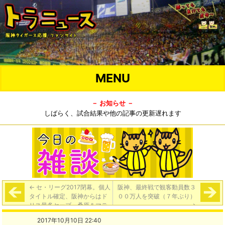
MENU
－ お知らせ －
しばらく、試合結果や他の記事の更新遅れます
←
セ・リーグ2017閉幕。個人
阪神、最終戦で観客動員数３
タイトル確定、阪神からはド
００万人を突破（７年ぶり）
リス最多セーブ、桑原＆マテ
→
オＷ受賞となる最優秀中継ぎ
2017年10月10日 22:40