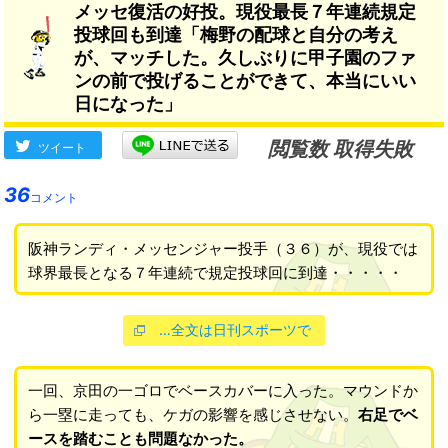
メッセ復活の好投。現役最長７年連続規定
投球回も到達「梅野の配球と自分の考え
が、マッチした。久しぶりに甲子園のファ
ンの前で投げることができて、本当にいい
日になった」
閲覧数 取得失敗
ツイート
36
コメント
阪神ランディ・メッセンジャー投手（３６）が、現役では
球界最長となる７年連続で規定投球回に到達・・・・・
…全文は日刊スポーツで
一回、京田の一ゴロでベースカバーに入った。マウンドか
ら一塁に走っても、ケガの影響を感じさせない。
右足でベ
ースを踏むことも問題なかった。