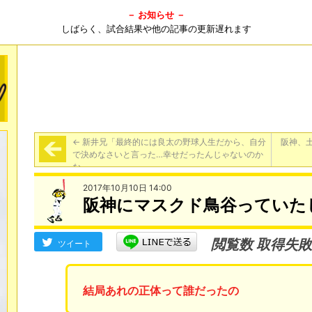
－ お知らせ －
しばらく、試合結果や他の記事の更新遅れます
←
新井兄「最終的には良太の野球人生だから、自分
阪神、土
で決めなさいと言った…幸せだったんじゃないのか
な」
2017年10月10日 14:00
阪神にマスクド鳥谷っていた
閲覧数 取得失敗
ツイート
結局あれの正体って誰だったの