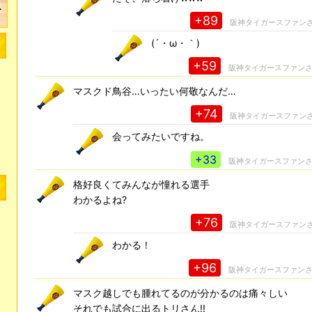
+89
阪神タイガースファン
(´・ω・｀)
+59
阪神タイガースファン
マスクド鳥谷…いったい何敬なんだ…
+74
阪神タイガースファン
会ってみたいですね。
+33
阪神タイガースファン
格好良くてみんなが憧れる選手
わかるよね?
+76
阪神タイガースファン
わかる！
+96
阪神タイガースファン
マスク越しでも腫れてるのが分かるのは痛々しい
それでも試合に出るトリさん!!