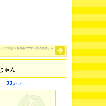
日の2試合雨野登板でCS1st突破濃厚か
→
じゃん
33
コメント