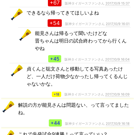
+67
阪神タイガースファンさん
2017,10/9 15:37
できるなら帰ってきてほしいよね
+54
阪神タイガースファンさん
2017,10/9 16:01
能見さんは帰るって聞いたけどな
晋ちゃんは明日の試合終わってから行くん
やね
+45
阪神タイガースファンさん
2017,10/9 16:04
貞くんと聡文さんと移動してる写真あったけ
ど、一人だけ荷物少なかったし帰ってくるんじ
ゃないかな。
+18
阪神タイガースファンさん
2017,10/9 16:09
解説の方が能見さんは問題ない、って言ってました
ね。
+44
阪神タイガースファンさん
2017,10/9 16:18
これで先発試合9連勝！って言っていい？