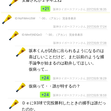
+21
阪神タイガースファンさん
2017,10/9 18:35
ID:NzFiMmU5M 「-30」（アカン） 完全非表示
阪神タイガースファンさん
2017,10/9 17:24
ID:MmFjNDQxO 「-30」（アカン） 完全非表示
阪神タイガースファンさん
2017,10/9 17:38
坂本くんが試合に出られるようになるのは
喜ばしいことだけど、また以前のような捕
手論争が始まるのは勘弁してほしい。
仮病って…
+24
阪神タイガースファンさん
2017,10/9 18:29
仮病って・・誰が特するの？
+24
阪神タイガースファンさん
2017,10/9 18:59
Ｄｅに93球で完投勝利したときの捕手は誰だっ
たのか。