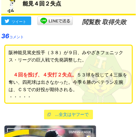
能見４回２失点
閲覧数 取得失敗
ツイート
36
コメント
阪神能見篤史投手（３８）が９日、みやざきフェニック
ス・リーグの巨人戦で先発調整した。
４回を投げ、４安打２失点。
５３球を投じて４三振を
奪い、四死球は出さなかった。今季６勝のベテラン左腕
は、ＣＳでの好投が期待される。
・・・・・
…全文はヤフーで