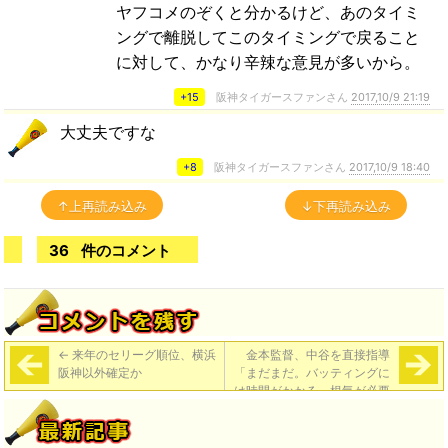
ヤフコメのぞくと分かるけど、あのタイミ
ングで離脱してこのタイミングで戻ること
に対して、かなり辛辣な意見が多いから。
+15
阪神タイガースファンさん
2017,10/9 21:19
大丈夫ですな
+8
阪神タイガースファンさん
2017,10/9 18:40
↑上再読み込み
↓下再読み込み
36
件のコメント
←
来年のセリーグ順位、横浜
金本監督、中谷を直接指導
阪神以外確定か
「まだまだ。バッティングに
は時間がかかる。根気が必要
です」
→