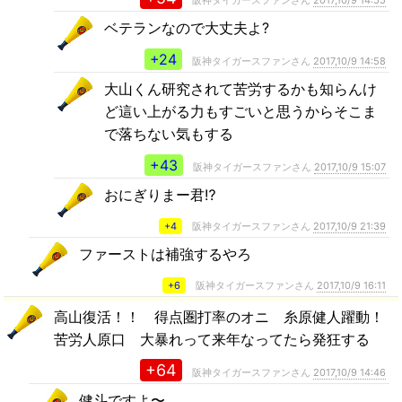
阪神タイガースファンさん
2017,10/9 14:55
ベテランなので大丈夫よ?
+24
阪神タイガースファンさん
2017,10/9 14:58
大山くん研究されて苦労するかも知らんけ
ど這い上がる力もすごいと思うからそこま
で落ちない気もする
+43
阪神タイガースファンさん
2017,10/9 15:07
おにぎりまー君⁉
+4
阪神タイガースファンさん
2017,10/9 21:39
ファーストは補強するやろ
+6
阪神タイガースファンさん
2017,10/9 16:11
高山復活！！ 得点圏打率のオニ 糸原健人躍動！
苦労人原口 大暴れって来年なってたら発狂する
+64
阪神タイガースファンさん
2017,10/9 14:46
健斗ですよ〜