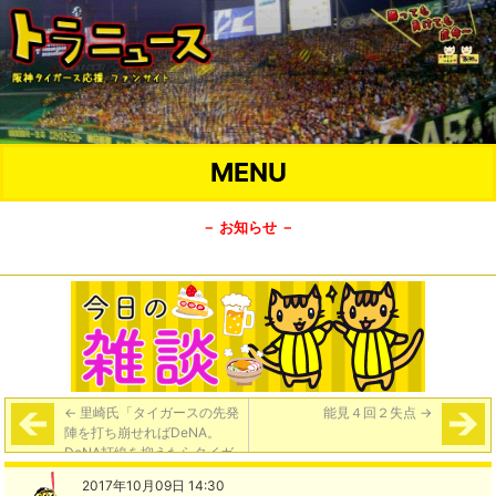
MENU
－ お知らせ －
←
里崎氏「タイガースの先発
能見４回２失点
→
陣を打ち崩せればDeNA。
DeNA打線を抑えたらタイガ
ース」
2017年10月09日 14:30