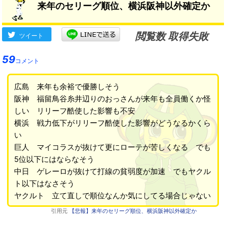
来年のセリーグ順位、横浜阪神以外確定か
閲覧数 取得失敗
ツイート
59
コメント
広島 来年も余裕で優勝しそう
阪神 福留鳥谷糸井辺りのおっさんが来年も全員働くか怪
しい リリーフ酷使した影響も不安
横浜 戦力低下がリリーフ酷使した影響がどうなるかくら
い
巨人 マイコラスが抜けて更にローテが苦しくなる でも
5位以下にはならなそう
中日 ゲレーロが抜けて打線の貧弱度が加速 でもヤクル
ト以下はなさそう
ヤクルト 立て直しで順位なんか気にしてる場合じゃない
引用元
【悲報】来年のセリーグ順位、横浜阪神以外確定か