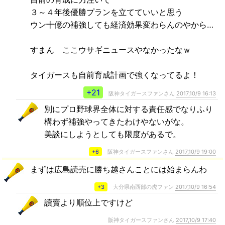
３～４年後優勝プランを立てていいと思う
ウン十億の補強しても経済効果変わらんのやから…
すまん ここウサギニュースやなかったなｗ
タイガースも自前育成計画で強くなってるよ！
+21
阪神タイガースファンさん
2017,10/9 16:13
別にプロ野球界全体に対する責任感でなりふり
構わず補強やってきたわけやないがな。
美談にしようとしても限度があるで。
+6
阪神タイガースファンさん
2017,10/9 19:00
まずは広島読売に勝ち越さんことには始まらんわ
+3
大分県南西部の虎ファン
2017,10/9 16:54
讀賣より順位上ですけど
阪神タイガースファンさん
2017,10/9 17:40