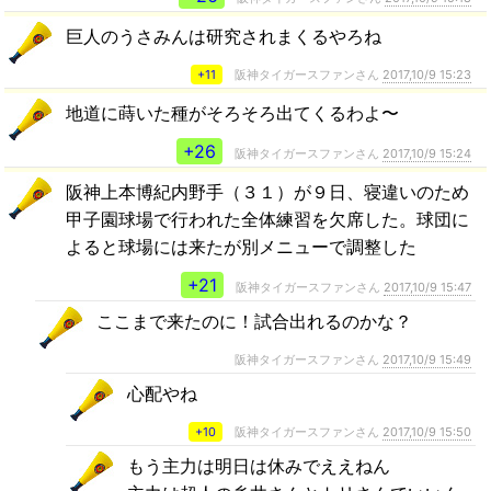
巨人のうさみんは研究されまくるやろね
+11
阪神タイガースファンさん
2017,10/9 15:23
地道に蒔いた種がそろそろ出てくるわよ〜
+26
阪神タイガースファンさん
2017,10/9 15:24
阪神上本博紀内野手（３１）が９日、寝違いのため
甲子園球場で行われた全体練習を欠席した。球団に
よると球場には来たが別メニューで調整した
+21
阪神タイガースファンさん
2017,10/9 15:47
ここまで来たのに！試合出れるのかな？
阪神タイガースファンさん
2017,10/9 15:49
心配やね
+10
阪神タイガースファンさん
2017,10/9 15:50
もう主力は明日は休みでええねん