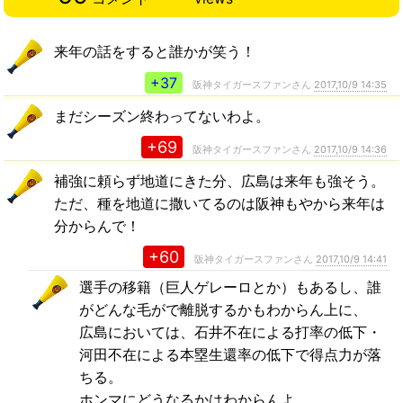
来年の話をすると誰かが笑う！
+37
阪神タイガースファンさん
2017,10/9 14:35
まだシーズン終わってないわよ。
+69
阪神タイガースファンさん
2017,10/9 14:36
補強に頼らず地道にきた分、広島は来年も強そう。
ただ、種を地道に撒いてるのは阪神もやから来年は
分からんで！
+60
阪神タイガースファンさん
2017,10/9 14:41
選手の移籍（巨人ゲレーロとか）もあるし、誰
がどんな毛がで離脱するかもわからん上に、
広島においては、石井不在による打率の低下・
河田不在による本塁生還率の低下で得点力が落
ちる。
ホンマにどうなるかはわからんよ