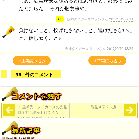
まあ、広島が安定感あるとは思うけど、終わってみ
んと判らん。 それが勝負事や。
+3
阪神タイガースファンさん
2017,10/10 8:14
負けないこと、投げださないこと、逃げださないこ
と、信じぬくこと♪
阪神タイガースファンさん
2017,10/10 13:29
↑上再読み込み
↓下再読み込み
59
件のコメント
←
里崎氏「タイガースの先発
能見４回２失点
→
陣を打ち崩せればDeNA。
DeNA打線を抑えたらタイガ
ース」
最新記事 取得失敗