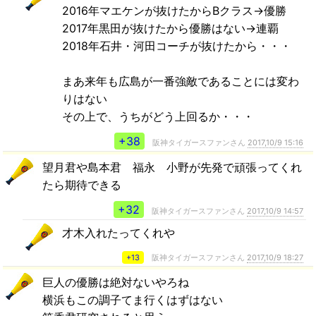
2016年マエケンが抜けたからBクラス→優勝
2017年黒田が抜けたから優勝はない→連覇
2018年石井・河田コーチが抜けたから・・・
まあ来年も広島が一番強敵であることには変わ
りはない
その上で、うちがどう上回るか・・・
+38
阪神タイガースファンさん
2017,10/9 15:16
望月君や島本君 福永 小野が先発で頑張ってくれ
たら期待できる
+32
阪神タイガースファンさん
2017,10/9 14:57
才木入れたってくれや
+13
阪神タイガースファンさん
2017,10/9 18:27
巨人の優勝は絶対ないやろね
横浜もこの調子てま行くはずはない