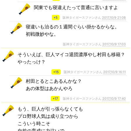
関東でも寝違えたって普通に言いますよ
+5
阪神タイガースファンさん
2017,10/9 21:08
寝違いも治るの１週間ぐらい掛かるからな。
初戦微妙やな。
阪神タイガースファンさん
2017,10/9 17:03
そういえば、巨人マイコ退団濃厚やし村田も移籍？
やったっけ？
+15
阪神タイガースファンさん
2017,10/9 16:11
村田とるとこあるんかな？
あの体型はあかんやろ
+17
阪神タイガースファンさん
2017,10/9 17:40
もう、巨人が引っ張らなくても
プロ野球人気は成り立つから
こういう時こそ
自前の育成に力注いで