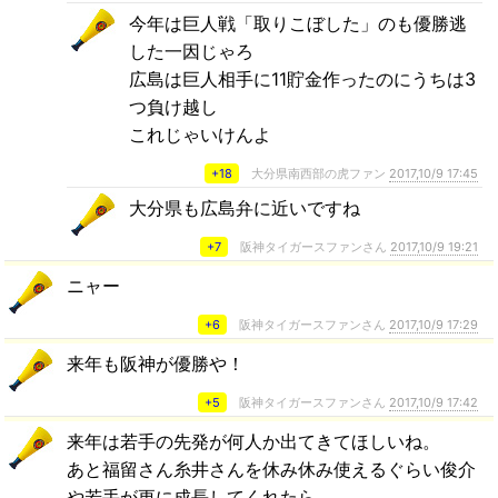
今年は巨人戦「取りこぼした」のも優勝逃
した一因じゃろ
広島は巨人相手に11貯金作ったのにうちは3
つ負け越し
これじゃいけんよ
+18
大分県南西部の虎ファン
2017,10/9 17:45
大分県も広島弁に近いですね
+7
阪神タイガースファンさん
2017,10/9 19:21
ニャー
+6
阪神タイガースファンさん
2017,10/9 17:29
来年も阪神が優勝や！
+5
阪神タイガースファンさん
2017,10/9 17:42
来年は若手の先発が何人か出てきてほしいね。
あと福留さん糸井さんを休み休み使えるぐらい俊介
や若手が更に成長してくれたら…