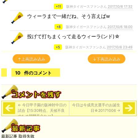
+11
阪神タイガースファンさん
2017,10/6 17:32
ウィーラまで一緒だね、そう言えばw
+8
阪神タイガースファンさん
2017,10/6 18:00
投げて打ちまくって走るウィーラ(ンド)☆
+5
阪神タイガースファンさん
2017,10/6 23:49
↑上再読み込み
↓下再読み込み
10
件のコメント
←
今日甲子園の阪神対中日の
今日は今成亮太選手のお誕生
試合【15:30時点、天候不良
日☆20171006
→
のため開門見合わせ】
最新記事 取得失敗