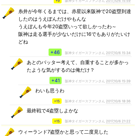
+9
阪神タイガースファンさん
2017,10/6 15:59
糸井が今年くるまでは、赤星以来阪神で20盗塁到達
したのはうえぽんだけやもんな
うえぽんも今年20盗塁いって欲しかったわ～
阪神は走る選手が少ないだけに16でもありがたいけ
どね
+46
阪神タイガースファンさん
2017,10/6 15:34
あとのバッター考えて、自重することが多かっ
たような気がするのは俺だけ？
+41
阪神タイガースファンさん
2017,10/6 15:39
わいも思うわ
+15
阪神タイガースファンさん
2017,10/6 18:36
最終戦で4盗塁しよかな
+15
阪神タイガースファンさん
2017,10/6 21:22
ウィーランド7盗塁かと思って二度見した