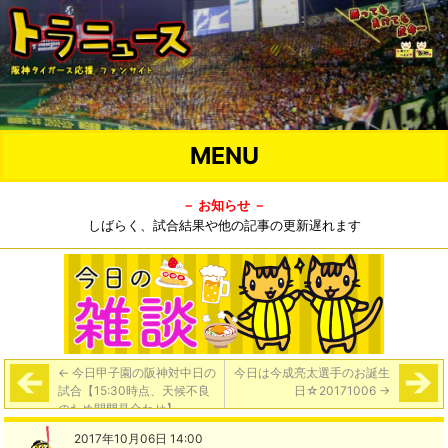
MENU
－ お知らせ －
しばらく、試合結果や他の記事の更新遅れます
←
今日甲子園の阪神対中日の
今日は今成亮太選手のお誕生
試合【15:30時点、天候不良
日☆20171006
→
のため開門見合わせ】
2017年10月06日 14:00