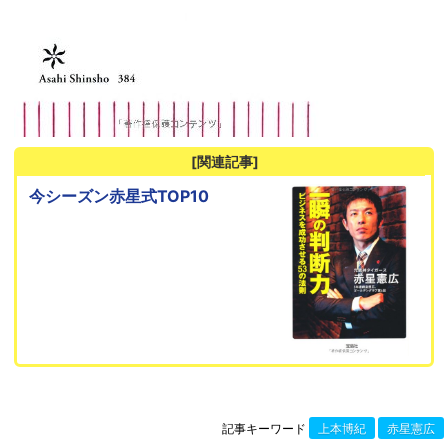
[関連記事]
今シーズン赤星式TOP10
記事キーワード
上本博紀
赤星憲広