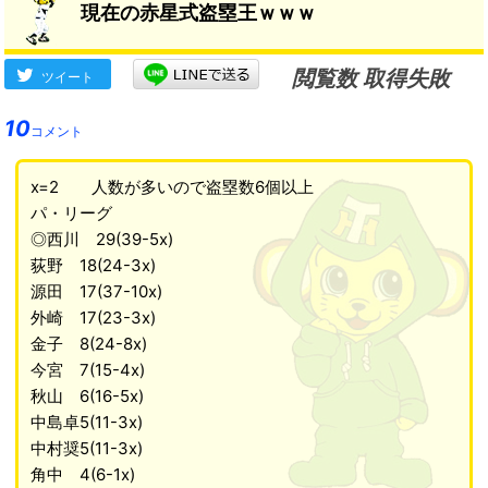
現在の赤星式盗塁王ｗｗｗ
閲覧数 取得失敗
ツイート
10
コメント
x=2 人数が多いので盗塁数6個以上
パ・リーグ
◎西川 29(39-5x)
荻野 18(24-3x)
源田 17(37-10x)
外崎 17(23-3x)
金子 8(24-8x)
今宮 7(15-4x)
秋山 6(16-5x)
中島卓5(11-3x)
中村奨5(11-3x)
角中 4(6-1x)