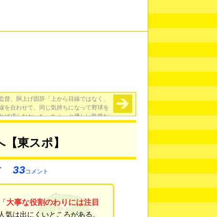
監督、胴上げ固辞「上から目線ではなく、
線を合わせて、同じ気持ちになって野球を
れば成らなかった、ちょっと優しい監督だ
ったかも知れない」
→
へ【東スポ】
33
コメント
大事な役割のわりには注目
「
人気は出にくいところがある。