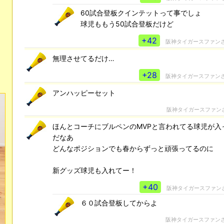
60試合登板クインテットって事でしょ
球児ももう50試合登板だけど
+42
阪神タイガースファン
無理させてるだけ…
+28
阪神タイガースファン
アンハッピーセット
阪神タイガースファン
ほんとコーチにブルペンのMVPと言われてる球児が入
だなあ
どんなポジションでも春からずっと頑張ってるのに
新グッズ球児も入れてー！
+40
阪神タイガースファン
６０試合登板してからよ
阪神タイガースファン