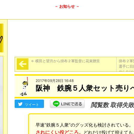
－ お知らせ －
←
横田と望月から掛布２軍監督に花束贈呈
掛布２軍
選手に目
やらなけ
2017年09月28日 16:48
阪神 鉄腕５人衆セット売り
閲覧数 取得失敗
ツイート
早速“鉄腕５人衆”のグッズ化も検討されている。
されにくい役どころ。
どれだけ投げて抑えても