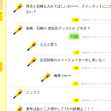
球児と石崎も入れてほしいわ〜〜。クインテットにこ
ない？
+12
阪神タイガースファン
岩崎、石崎の 虎岩石グッズとか どやさ？
+28
阪神タイガースファン
ええと思う
+7
阪神タイガースファン
左右対称のスリークォーターやし良いな！
+9
阪神タイガースファン
俺買うわ〜
+7
阪神タイガースファン
ニッコリ
+6
阪神タイガースファン
来年はあと二人増やして7人の鉄腕よ！！！