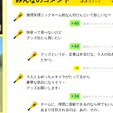
33
コメント
無理矢理ニックネーム的なん付けんといて欲しいなー
+46
阪神タイガースファン
快挙って喜べないけど
グッズ出たら買いたい
+44
阪神タイガースファン
グッズというか、定番は弁当だな。５人の出
たやつ。
+8
阪神タイガースファン
５人ともめっちゃキャラがたってるから
豪華な気分になりそう～
グッズお願いします♪
+34
阪神タイガースファン
チームに、球団に貢献できるのなら何でもい
あまり注目されるのは、あの、その…