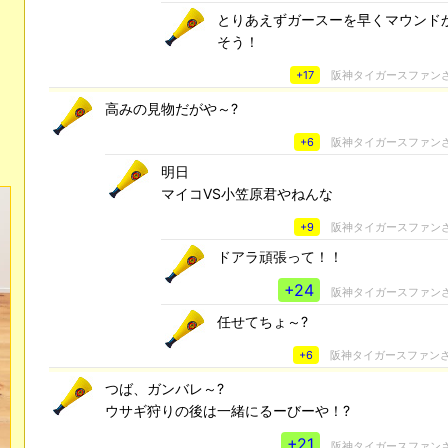
とりあえずガースーを早くマウンド
そう！
+17
阪神タイガースファン
高みの見物だがや～?
+6
阪神タイガースファン
明日
マイコVS小笠原君やねんな
+9
阪神タイガースファン
ドアラ頑張って！！
+24
阪神タイガースファン
任せてちょ～?
+6
阪神タイガースファン
つば、ガンバレ～?
ウサギ狩りの後は一緒にるーびーや！?
+21
阪神タイガースファン