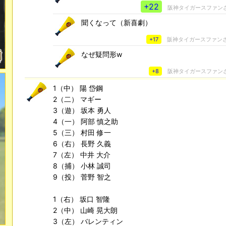
+22
阪神タイガースファン
聞くなって（新喜劇）
+17
阪神タイガースファン
なぜ疑問形w
+8
阪神タイガースファン
1（中） 陽 岱鋼
2（二） マギー
3（遊） 坂本 勇人
4（一） 阿部 慎之助
5（三） 村田 修一
6（右） 長野 久義
7（左） 中井 大介
8（捕） 小林 誠司
9（投） 菅野 智之
1（右） 坂口 智隆
2（中） 山崎 晃大朗
3（左） バレンティン