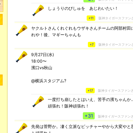
しょうりのびしゅを あじわいたい！
+11
阪神タイガースファン
ヤクルトさんくれぐれもウザキさんチームの阿部村田
れや！後、マギーちゃんも
+7
阪神タイガースファン
9月27日(水)
18:00〜
濱口vs秋山
@横浜スタジアム?
+17
阪神タイガースファン
一度打ち崩したとはいえ、苦手の濱ちゃんか
頑張れ！阪神頑張れ！
+31
阪神タイガースファン
先発は菅野か。凄く立派なピッチャーやから大変やと
ト頑張れ！