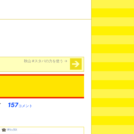
秋山 #スタバの力を使う
→
157
コメント