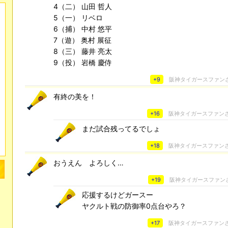
4（二） 山田 哲人
5（一） リベロ
6（捕） 中村 悠平
7（遊） 奥村 展征
8（三） 藤井 亮太
9（投） 岩橋 慶侍
+9
阪神タイガースファン
有終の美を！
+16
阪神タイガースファン
まだ試合残ってるでしょ
+18
阪神タイガースファン
おうえん よろしく…
+19
阪神タイガースファン
応援するけどガースー
ヤクルト戦の防御率0点台やろ？
+17
阪神タイガースファン