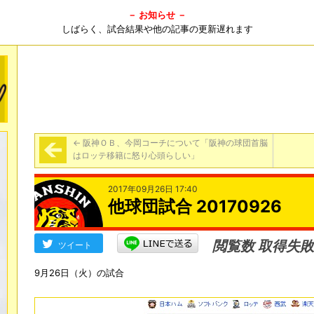
－ お知らせ －
しばらく、試合結果や他の記事の更新遅れます
←
阪神ＯＢ、今岡コーチについて「阪神の球団首脳
はロッテ移籍に怒り心頭らしい」
2017年09月26日 17:40
他球団試合 20170926
閲覧数 取得失敗
ツイート
9月26日（火）の試合