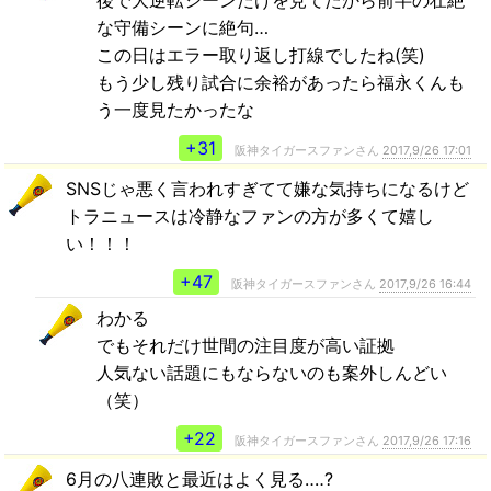
な守備シーンに絶句…
この日はエラー取り返し打線でしたね(笑)
もう少し残り試合に余裕があったら福永くんも
う一度見たかったな
+31
阪神タイガースファンさん
2017,9/26 17:01
SNSじゃ悪く言われすぎてて嫌な気持ちになるけど
トラニュースは冷静なファンの方が多くて嬉し
い！！！
+47
阪神タイガースファンさん
2017,9/26 16:44
わかる
でもそれだけ世間の注目度が高い証拠
人気ない話題にもならないのも案外しんどい
（笑）
+22
阪神タイガースファンさん
2017,9/26 17:16
6月の八連敗と最近はよく見る‥‥?