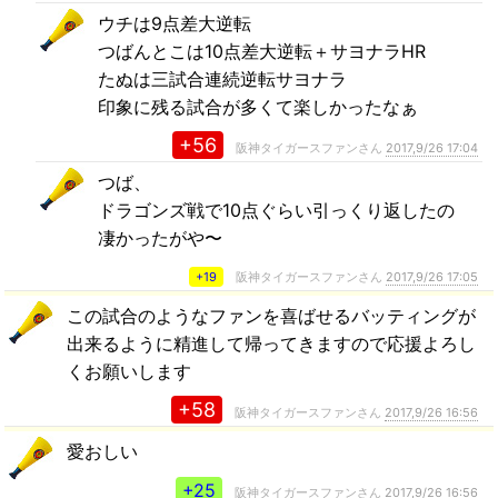
ウチは9点差大逆転
つばんとこは10点差大逆転＋サヨナラHR
たぬは三試合連続逆転サヨナラ
印象に残る試合が多くて楽しかったなぁ
+56
阪神タイガースファンさん
2017,9/26 17:04
つば、
ドラゴンズ戦で10点ぐらい引っくり返したの
凄かったがや〜
+19
阪神タイガースファンさん
2017,9/26 17:05
この試合のようなファンを喜ばせるバッティングが
出来るように精進して帰ってきますので応援よろし
くお願いします
+58
阪神タイガースファンさん
2017,9/26 16:56
愛おしい
+25
阪神タイガースファンさん
2017,9/26 16:56