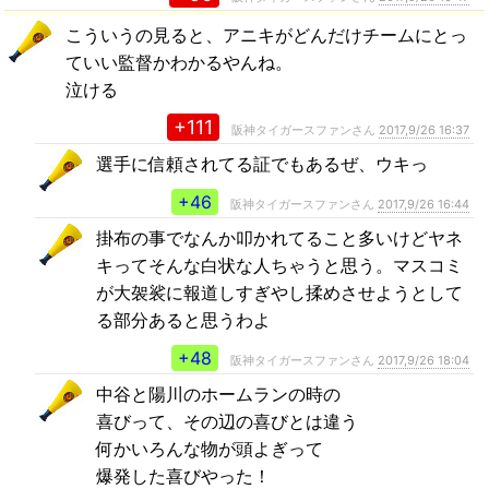
こういうの見ると、アニキがどんだけチームにとっ
ていい監督かわかるやんね。
泣ける
+111
阪神タイガースファンさん
2017,9/26 16:37
選手に信頼されてる証でもあるぜ、ウキっ
+46
阪神タイガースファンさん
2017,9/26 16:44
掛布の事でなんか叩かれてること多いけどヤネ
キってそんな白状な人ちゃうと思う。マスコミ
が大袈裟に報道しすぎやし揉めさせようとして
る部分あると思うわよ
+48
阪神タイガースファンさん
2017,9/26 18:04
中谷と陽川のホームランの時の
喜びって、その辺の喜びとは違う
何かいろんな物が頭よぎって
爆発した喜びやった！