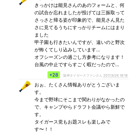
きっかけは能見さんのあのフォームと、何
の試合か忘れましたが投げては三振取って
さっさと帰る姿が印象的で、能見さん見た
さに見てるうちにすっかりチームにはまり
ました
甲子園も行きたいんですが、遠いのと野次
が怖くてしり込みしています…
オフシーズンの過ごし方参考になります！
台風の中止ですらすごく暇だったので…
+28
阪神タイガースファンさん
2017,9/26 18:18
おぉ、たくさん情報ありがとうございま
す。
今まで野球にそこまで関わりがなかったの
で、キャンプやらドラフト会議やら新鮮で
す。
タイガース党もお題スレも楽しみで
す〜！！