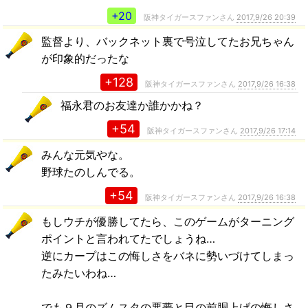
+20
阪神タイガースファンさん
2017,9/26 20:39
監督より、バックネット裏で号泣してたお兄ちゃん
が印象的だったな
+128
阪神タイガースファンさん
2017,9/26 16:38
福永君のお友達か誰かかね？
+54
阪神タイガースファンさん
2017,9/26 17:14
みんな元気やな。
野球たのしんでる。
+54
阪神タイガースファンさん
2017,9/26 16:38
もしウチが優勝してたら、このゲームがターニング
ポイントと言われてたでしょうね…
逆にカープはこの悔しさをバネに勢いづけてしまっ
たみたいわね…
でも９月のズムスタの悪夢と目の前胴上げの悔しさ