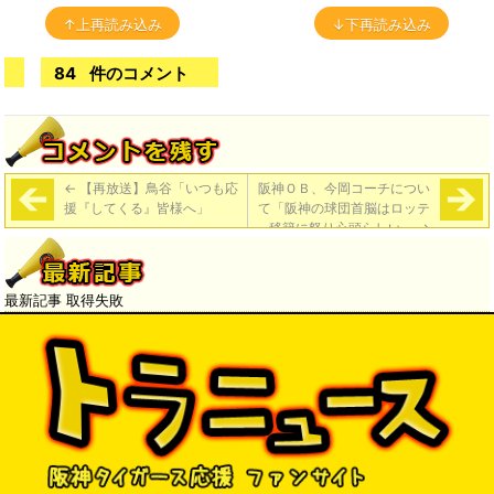
↑上再読み込み
↓下再読み込み
84
件のコメント
←
【再放送】鳥谷「いつも応
阪神ＯＢ、今岡コーチについ
援『してくる』皆様へ」
て「阪神の球団首脳はロッテ
移籍に怒り心頭らしい」
→
最新記事 取得失敗