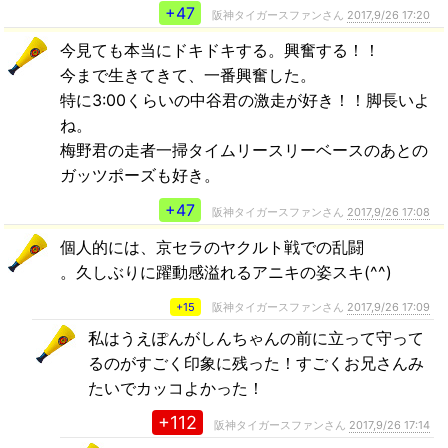
+47
阪神タイガースファンさん
2017,9/26 17:20
今見ても本当にドキドキする。興奮する！！
今まで生きてきて、一番興奮した。
特に3:00くらいの中谷君の激走が好き！！脚長いよ
ね。
梅野君の走者一掃タイムリースリーベースのあとの
ガッツポーズも好き。
+47
阪神タイガースファンさん
2017,9/26 17:08
個人的には、京セラのヤクルト戦での乱闘
。久しぶりに躍動感溢れるアニキの姿スキ(^^)
+15
阪神タイガースファンさん
2017,9/26 17:09
私はうえぽんがしんちゃんの前に立って守って
るのがすごく印象に残った！すごくお兄さんみ
たいでカッコよかった！
+112
阪神タイガースファンさん
2017,9/26 17:14