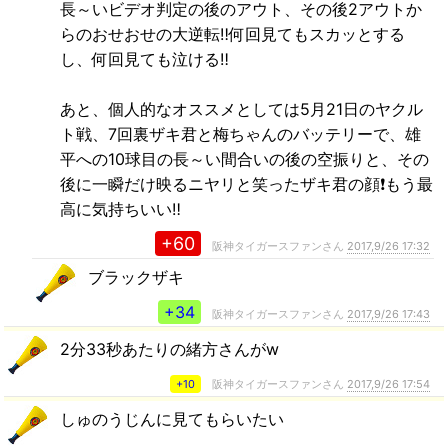
長～いビデオ判定の後のアウト、その後2アウトか
らのおせおせの大逆転‼何回見てもスカッとする
し、何回見ても泣ける‼
あと、個人的なオススメとしては5月21日のヤクル
ト戦、7回裏ザキ君と梅ちゃんのバッテリーで、雄
平への10球目の長～い間合いの後の空振りと、その
後に一瞬だけ映るニヤリと笑ったザキ君の顔❗もう最
高に気持ちいい‼
+60
阪神タイガースファンさん
2017,9/26 17:32
ブラックザキ
+34
阪神タイガースファンさん
2017,9/26 17:43
2分33秒あたりの緒方さんがw
+10
阪神タイガースファンさん
2017,9/26 17:54
しゅのうじんに見てもらいたい