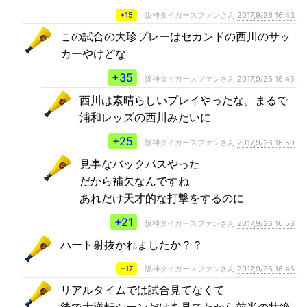
+15
阪神タイガースファンさん
2017,9/26 16:43
この試合の大珍プレーはセカンドの西川のサッ
カーやけどな
+35
阪神タイガースファンさん
2017,9/26 16:45
西川は素晴らしいプレイやったな。まるで
浦和レッズの西川みたいに
+25
阪神タイガースファンさん
2017,9/26 16:50
見事なバックパスやった
だから補欠なんですね
あれだけ天才的な打撃をするのに
+21
阪神タイガースファンさん
2017,9/26 16:58
ハート射抜かれましたか？？
+17
阪神タイガースファンさん
2017,9/26 16:46
リアルタイムでは試合見てなくて
後で大逆転シーンだけを見てたから前半の壮絶