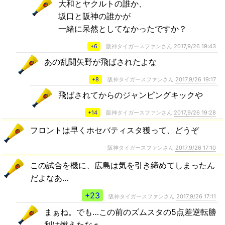
大和とヤクルトの誰か、
坂口と阪神の誰かが
一緒に呆然としてなかったですか？
+6
阪神タイガースファンさん
2017,9/26 19:43
あの乱闘矢野が飛ばされたよな
+8
阪神タイガースファンさん
2017,9/26 19:17
飛ばされてからのジャンピングキックや
+14
阪神タイガースファンさん
2017,9/26 19:28
フロントは早くホセバティスタ獲って、どうぞ
阪神タイガースファンさん
2017,9/26 17:10
この試合を機に、広島は気を引き締めてしまったん
だよなあ…
+23
阪神タイガースファンさん
2017,9/26 17:11
まぁね。でも…この前のズムスタの5点差逆転勝
利は燃えたなぁ。