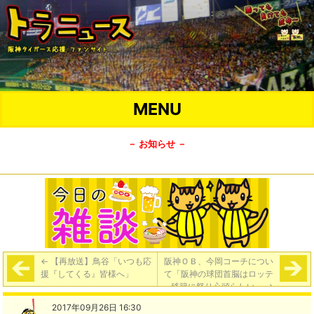
MENU
－ お知らせ －
←
【再放送】鳥谷「いつも応
阪神ＯＢ、今岡コーチについ
援『してくる』皆様へ」
て「阪神の球団首脳はロッテ
移籍に怒り心頭らしい」
→
2017年09月26日 16:30