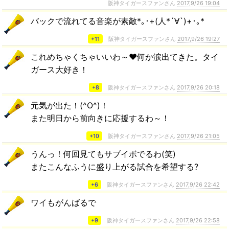
阪神タイガースファンさん
2017,9/26 19:04
バックで流れてる音楽が素敵*｡･+(人*´∀`)+･｡*
+11
阪神タイガースファンさん
2017,9/26 19:27
これめちゃくちゃいいわ～♥️何か涙出てきた。タイ
ガース大好き！
+8
阪神タイガースファンさん
2017,9/26 20:18
元気が出た！(^O^)！
また明日から前向きに応援するわ～！
+10
阪神タイガースファンさん
2017,9/26 21:05
うんっ！何回見てもサブイボでるわ(笑)
またこんなふうに盛り上がる試合を希望する?
+6
阪神タイガースファンさん
2017,9/26 22:42
ワイもがんばるで
+9
阪神タイガースファンさん
2017,9/26 22:58