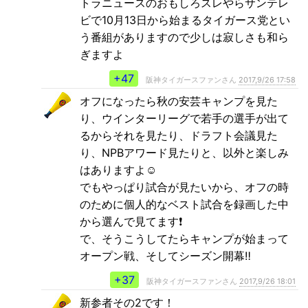
トラニュースのおもしろスレやらサンテレ
ビで10月13日から始まるタイガース党とい
う番組がありますので少しは寂しさも和ら
ぎますよ
+47
阪神タイガースファンさん
2017,9/26 17:58
オフになったら秋の安芸キャンプを見た
り、ウインターリーグで若手の選手が出て
るからそれを見たり、ドラフト会議見た
り、NPBアワード見たりと、以外と楽しみ
はありますよ☺
でもやっぱり試合が見たいから、オフの時
のために個人的なベスト試合を録画した中
から選んで見てます❗
で、そうこうしてたらキャンプが始まって
オープン戦、そしてシーズン開幕‼
+37
阪神タイガースファンさん
2017,9/26 18:01
新参者その2です！