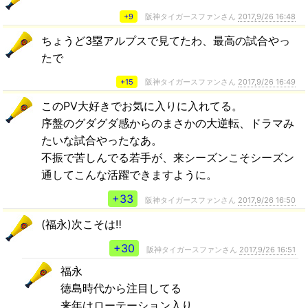
+9
阪神タイガースファンさん
2017,9/26 16:48
ちょうど3塁アルプスで見てたわ、最高の試合やっ
たで
+15
阪神タイガースファンさん
2017,9/26 16:49
このPV大好きでお気に入りに入れてる。
序盤のグダグダ感からのまさかの大逆転、ドラマみ
たいな試合やったなあ。
不振で苦しんでる若手が、来シーズンこそシーズン
通してこんな活躍できますように。
+33
阪神タイガースファンさん
2017,9/26 16:50
(福永)次こそは‼️
+30
阪神タイガースファンさん
2017,9/26 16:51
福永
徳島時代から注目してる
来年はローテーション入り