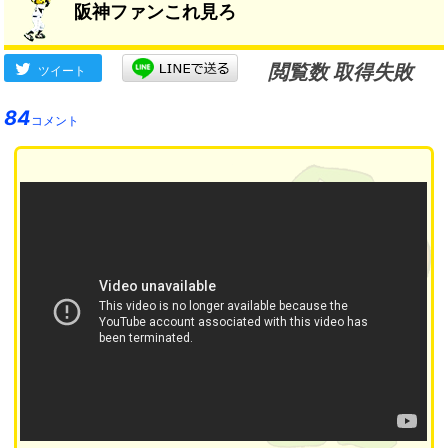
阪神ファンこれ見ろ
閲覧数 取得失敗
ツイート
84
コメント