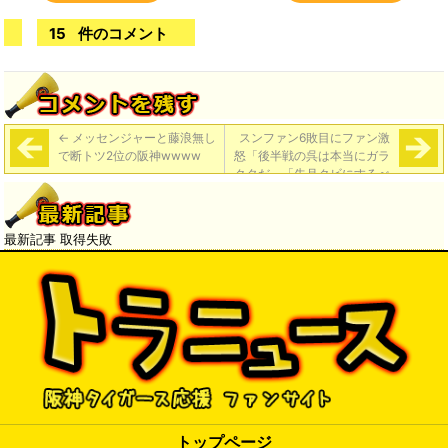
15
件のコメント
←
メッセンジャーと藤浪無し
スンファン6敗目にファン激
で断トツ2位の阪神wwww
怒「後半戦の呉は本当にガラ
クタだ」「先月クビにするべ
きだった」
→
最新記事 取得失敗
トップページ