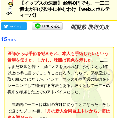
【イップスの深層】 給料0円でも、一二三
慎太が再び投手に挑むわけ【webスポルテ
ィーバ】
閲覧数 取得失敗
ツイート
15
コメント
医師からは手術を勧められ、本人も手術したいという
希望を伝えた。しかし、球団は難色を示した。
一二三
はまだ18歳と若い。肩にメスを入れれば、少なくとも1年
以上は棒に振ってしまうことだろう。ならば、保存療法に
取り組んではどうか。インナーマッスルや周辺の筋肉をト
レーニングして補強する方法もある。球団として一二三の
将来を考慮した上でのアドバイスだった。
最終的に一二三は球団の方針に従うことになった。そし
1月の新人合同自主トレから、肩は
て迎えたプロ1年目。
絶不調だった。
（中略）