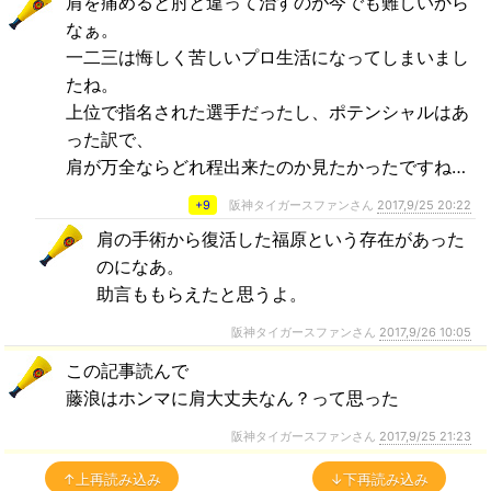
肩を痛めると肘と違って治すのが今でも難しいから
なぁ。
一二三は悔しく苦しいプロ生活になってしまいまし
たね。
上位で指名された選手だったし、ポテンシャルはあ
った訳で、
肩が万全ならどれ程出来たのか見たかったですね…
+9
阪神タイガースファンさん
2017,9/25 20:22
肩の手術から復活した福原という存在があった
のになあ。
助言ももらえたと思うよ。
阪神タイガースファンさん
2017,9/26 10:05
この記事読んで
藤浪はホンマに肩大丈夫なん？って思った
阪神タイガースファンさん
2017,9/25 21:23
↑上再読み込み
↓下再読み込み