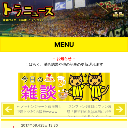
MENU
－ お知らせ －
しばらく、試合結果や他の記事の更新遅れます
←
メッセンジャーと藤浪無し
スンファン6敗目にファン激
で断トツ2位の阪神wwww
怒「後半戦の呉は本当にガラ
クタだ」「先月クビにするべ
きだった」
→
2017年09月25日 13:30