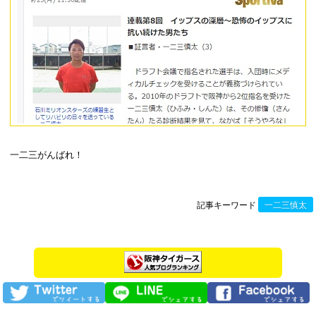
一二三がんばれ！
記事キーワード
一二三慎太