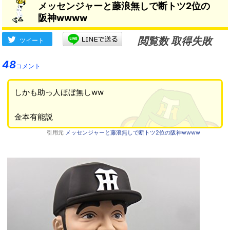
メッセンジャーと藤浪無しで断トツ2位の
阪神wwww
閲覧数 取得失敗
ツイート
48
コメント
しかも助っ人ほぼ無しww
金本有能説
引用元
メッセンジャーと藤浪無しで断トツ2位の阪神wwww