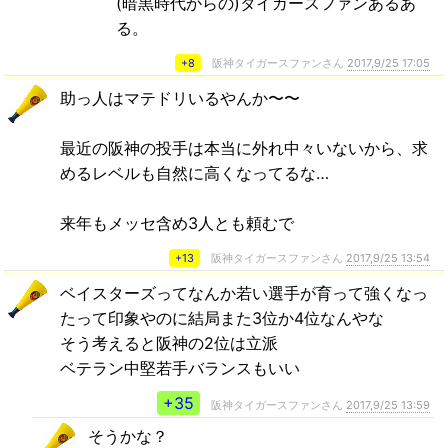
(暗黒時代からの)タイガースファンあるあ
る。
+8
阪神タイガースファンさん
2017,9/25 17:05
助っ人はマテドリいるやんか〜〜
最近の阪神の投手は本当に外れ中々いないから、求
めるレベルも自然に高くなってるな…
来年もメッセ含め3人とも頼むで
+13
阪神タイガースファンさん
2017,9/25 13:54
ベイスターズってなんか若い選手が育って強くなっ
たって印象やのに結局また3位か4位なんやな
そう考えると阪神の2位は立派
ベテラン中堅若手バランスもいい
+35
阪神タイガースファンさん
2017,9/25 13:59
そうかな？