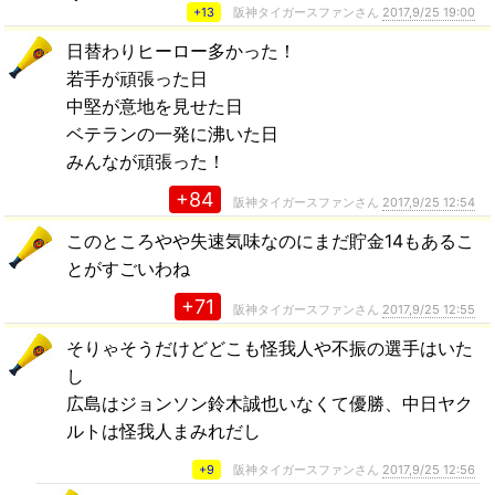
+13
阪神タイガースファンさん
2017,9/25 19:00
日替わりヒーロー多かった！
若手が頑張った日
中堅が意地を見せた日
ベテランの一発に沸いた日
みんなが頑張った！
+84
阪神タイガースファンさん
2017,9/25 12:54
このところやや失速気味なのにまだ貯金14もあるこ
とがすごいわね
+71
阪神タイガースファンさん
2017,9/25 12:55
そりゃそうだけどどこも怪我人や不振の選手はいた
し
広島はジョンソン鈴木誠也いなくて優勝、中日ヤク
ルトは怪我人まみれだし
+9
阪神タイガースファンさん
2017,9/25 12:56