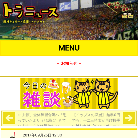
MENU
－ お知らせ －
←
糸原、全体練習合流へ「思
【イップスの深層】 給料0円
っていたより（順調に）きて
でも、一二三慎太が再び投手
います。あとは気持ちで」
に挑むわけ【webスポルティ
ーバ】
→
2017年09月25日 12:30