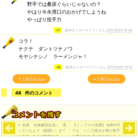
野手では桑原ぐらいじゃないの？
やはり今永濱口のおかげでしようね
やっぱり投手力
+7
阪神タイガースファンさん
2017,9/25 15:40
コラ！
ナクテ ダントツナノワ
モヤシナシノ ラーメンジャ！
+8
阪神タイガースファンさん
2017,9/25 16:15
↑上再読み込み
↓下再読み込み
48
件のコメント
←
糸原、全体練習合流へ「思
【イップスの深層】 給料0円
っていたより（順調に）きて
でも、一二三慎太が再び投手
います。あとは気持ちで」
に挑むわけ【webスポルティ