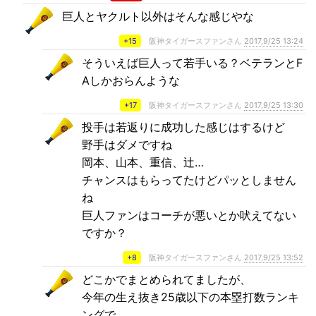
巨人とヤクルト以外はそんな感じやな
+15
阪神タイガースファンさん
2017,9/25 13:24
そういえば巨人って若手いる？ベテランとF
Aしかおらんような
+17
阪神タイガースファンさん
2017,9/25 13:30
投手は若返りに成功した感じはするけど
野手はダメですね
岡本、山本、重信、辻…
チャンスはもらってたけどパッとしません
ね
巨人ファンはコーチが悪いとか吠えてない
ですか？
+8
阪神タイガースファンさん
2017,9/25 13:52
どこかでまとめられてましたが、
今年の生え抜き25歳以下の本塁打数ランキ
ングで