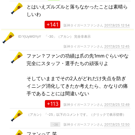
とはいえズルズルと落ちなかったことは素晴ら
しいわ
+141
阪神タイガースファンさん
2017,9/25 12:54
ID:YjUyMGYyY 「-30」（アカン） 完全非表示
阪神タイガースファンさん
2017,9/25 12:45
ファン？ファンの功績は爪の先1mmぐらいやな
完全にスタッフ・選手たちの頑張りよ
そしていままでその2人がどれだけ失点を防ぎ
イニング消化してきたか考えたら、かなりの痛
手であることには間違いない
+113
阪神タイガースファンさん
2017,9/25 12:49
（アカン） 「-25」以下のコメントです。（クリックで表示切替）
阪神タイガースファンさん
2017,9/25 12:50
-26
ファンって 笑