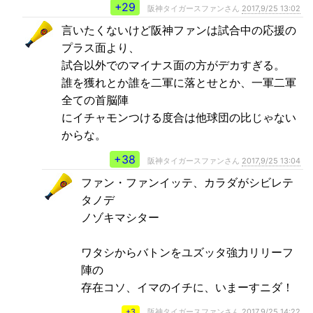
+29
阪神タイガースファンさん
2017,9/25 13:02
言いたくないけど阪神ファンは試合中の応援の
プラス面より、
試合以外でのマイナス面の方がデカすぎる。
誰を獲れとか誰を二軍に落とせとか、一軍二軍
全ての首脳陣
にイチャモンつける度合は他球団の比じゃない
からな。
+38
阪神タイガースファンさん
2017,9/25 13:04
ファン・ファンイッテ、カラダがシビレテ
タノデ
ノゾキマシター
ワタシからバトンをユズッタ強力リリーフ
陣の
存在コソ、イマのイチに、いまーすニダ！
+3
阪神タイガースファンさん
2017,9/25 14:22