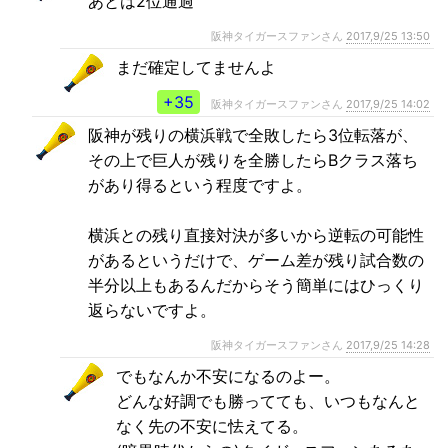
あとは2位通過
阪神タイガースファンさん
2017,9/25 13:50
まだ確定してませんよ
+35
阪神タイガースファンさん
2017,9/25 14:02
阪神が残りの横浜戦で全敗したら3位転落が、
その上で巨人が残りを全勝したらBクラス落ち
があり得るという程度ですよ。
横浜との残り直接対決が多いから逆転の可能性
があるというだけで、ゲーム差が残り試合数の
半分以上もあるんだからそう簡単にはひっくり
返らないですよ。
阪神タイガースファンさん
2017,9/25 14:28
でもなんか不安になるのよー。
どんな好調でも勝ってても、いつもなんと
なく先の不安に怯えてる。