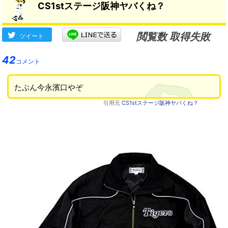
CS1stステージ阪神ヤバくね？
閲覧数 取得失敗
ツイート
42
コメント
たぶん今永濱口やぞ
引用元
CS1stステージ阪神ヤバくね？