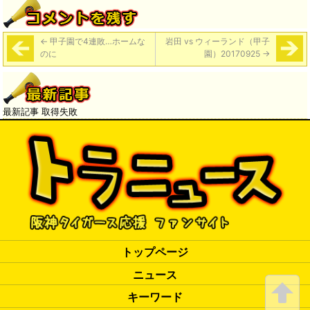
←
甲子園で4連敗…ホームな
岩田 vs ウィーランド（甲子
のに
園）20170925
→
最新記事 取得失敗
トップページ
ニュース
キーワード