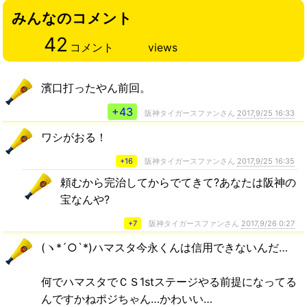
みんなのコメント
42
コメント
views
濱口打ったやん前回。
+43
阪神タイガースファンさん
2017,9/25 16:33
ワシがおる！
+16
阪神タイガースファンさん
2017,9/25 16:35
頼むから完治してからでてきて?あなたは阪神の
宝なんや?
+7
阪神タイガースファンさん
2017,9/26 0:27
(ヽ*´○`*)ハマスタ今永くんは信用できないんだ…
何でハマスタでＣＳ1stステージやる前提になってる
んですかねポジちゃん…かわいい…