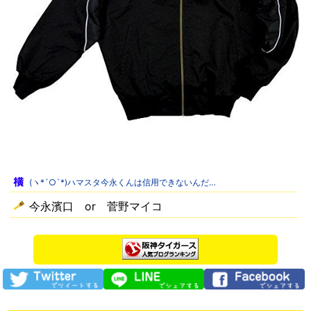
(ヽ*´○`*)ハマスタ今永くんは信用できないんだ…
今永濱口 or 菅野マイコ