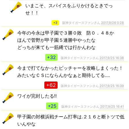
いまこそ、スパイスをふりかけるときでっ
せ！！
+3
阪神タイガースファンさん
2017,9/26 0:28
今年の今永は甲子園で３勝０敗 防０．４８か
ほんで菅野が甲子園５連勝中やったな
どっちが来ても一筋縄では行かんわな
+32
阪神タイガースファンさん
2017,9/25 16:38
今まで打てなかったピッチャーを攻略しまくった！
みたいなＣＳにならんかなぁと期待してる‥‥
+62
阪神タイガースファンさん
2017,9/25 16:39
ワイが完封したる‼️
+25
阪神タイガースファンさん
2017,9/25 16:41
甲子園の対横浜戦チーム打率は.２１６と断トツで低
いんやな