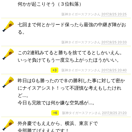
何かが起こりそう（３位転落）
阪神タイガースファンさん
2017,9/25 20:25
七回まで何とかリード保ったら最強の中継ぎ陣がお
る。
阪神タイガースファンさん
2017,9/25 20:33
この2連戦みてると勝ちを捨ててるとしかいえん。
いっそ負けてもう一度立ち上がったほうがいい。
+3
阪神タイガースファンさん
2017,9/25 20:40
昨日はGも勝ったのでＢの勝利した事に対して密か
にナイスアシスト！って不謹慎な考えもしたけれ
ど…。
今日も完敗では何か嫌な空気感が…。
+6
阪神タイガースファンさん
2017,9/25 21:20
外弁慶でもええから、横浜、東京ドで
全部勝てばええんです！