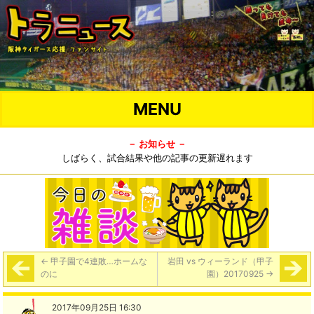
MENU
－ お知らせ －
しばらく、試合結果や他の記事の更新遅れます
←
甲子園で4連敗…ホームな
岩田 vs ウィーランド（甲子
のに
園）20170925
→
2017年09月25日 16:30