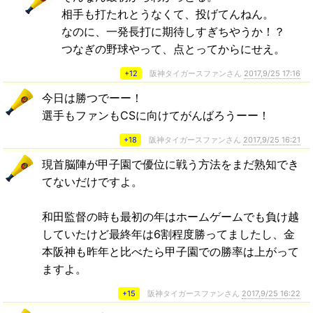
相手も打たれとうなくて、投げてんねん。
なのに、一発長打に期待しすぎちやうか！？
つなぎの野球やって、点とってからにせえ。
+12
阪神タイガースファンさん
2017,9/25 17:16
今日は勝つでーー！
選手もファンもCSに向けてがんばろうーー！
+18
阪神タイガースファンさん
2017,9/25 16:21
現首脳陣が甲子園で優位に戦う方法をまだ熟知でき
てないだけですよ。
和田監督の時も最初の年はホームゲームでも負け越
していたけど最終年は6割程度勝ってましたし、金
本阪神も昨年と比べたら甲子園での勝率は上がって
ますよ。
+15
阪神タイガースファンさん
2017,9/25 16:22