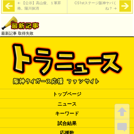
←
【公示】高山俊、１軍昇
CS1stステージ阪神ヤバく
格。陽川抹消
ね？
→
最新記事 取得失敗
トップページ
ニュース
キーワード
試合結果
応援歌