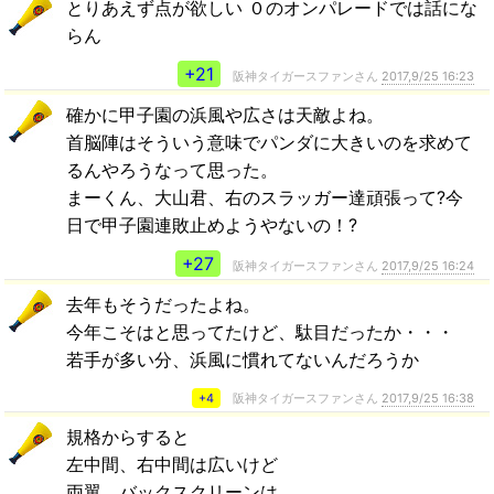
とりあえず点が欲しい ０のオンパレードでは話にな
らん
+21
阪神タイガースファンさん
2017,9/25 16:23
確かに甲子園の浜風や広さは天敵よね。
首脳陣はそういう意味でパンダに大きいのを求めて
るんやろうなって思った。
まーくん、大山君、右のスラッガー達頑張って?今
日で甲子園連敗止めようやないの！?
+27
阪神タイガースファンさん
2017,9/25 16:24
去年もそうだったよね。
今年こそはと思ってたけど、駄目だったか・・・
若手が多い分、浜風に慣れてないんだろうか
+4
阪神タイガースファンさん
2017,9/25 16:38
規格からすると
左中間、右中間は広いけど
両翼、バックスクリーンは