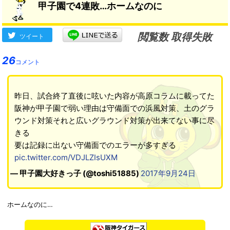
甲子園で4連敗…ホームなのに
閲覧数 取得失敗
ツイート
26
コメント
昨日、試合終了直後に呟いた内容が高原コラムに載ってた
阪神が甲子園で弱い理由は守備面での浜風対策、土のグラ
ウンド対策それと広いグラウンド対策が出来てない事に尽
きる
要は記録に出ない守備面でのエラーが多すぎる
pic.twitter.com/VDJLZIsUXM
— 甲子園大好きっ子 (@toshi51885)
2017年9月24日
ホームなのに…