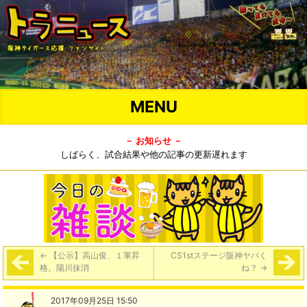
MENU
－ お知らせ －
しばらく、試合結果や他の記事の更新遅れます
←
【公示】高山俊、１軍昇
CS1stステージ阪神ヤバく
格。陽川抹消
ね？
→
2017年09月25日 15:50