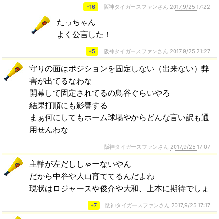
+16
阪神タイガースファンさん
2017,9/25 17:22
たっちゃん
よく公言した！
+5
阪神タイガースファンさん
2017,9/25 21:27
守りの面はポジションを固定しない（出来ない）弊
害が出てるなわな
開幕して固定されてるの鳥谷ぐらいやろ
結果打順にも影響する
まぁ何にしてもホーム球場やからどんな言い訳も通
用せんわな
阪神タイガースファンさん
2017,9/25 17:07
主軸が左だししゃーないやん
だから中谷や大山育ててるんだよね
現状はロジャースや俊介や大和、上本に期待でしょ
+7
阪神タイガースファンさん
2017,9/25 17:17