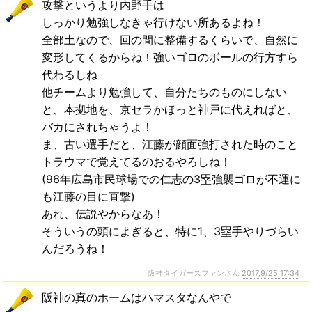
攻撃というより内野手は
しっかり勉強しなきゃ行けない所あるよね！
全部土なので、回の間に整備するくらいで、自然に
変形してくるからね！強いゴロのボールの行方すら
代わるしね
他チームより勉強して、自分たちのものにしない
と、本拠地を、京セラかほっと神戸に代えればと、
バカにされちゃうよ！
ま、古い選手だと、江藤が顔面強打された時のこと
トラウマで覚えてるのおるやろしね！
(96年広島市民球場での仁志の3塁強襲ゴロが不運に
も江藤の目に直撃)
あれ、伝説やからなあ！
そういうの頭によぎると、特に1、3塁手やりづらい
んだろうね！
阪神タイガースファンさん
2017,9/25 17:34
阪神の真のホームはハマスタなんやで