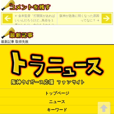
←
金本監督「打開策があれば
阪神が急激に弱くなった原因
いいんだろうけど…鳥谷を１
ってなに？
→
番にしたり、大山を入れたり
しているけど、まだそれです
べて（うまく）いくかといっ
たら、なかなかそうはいかな
最新記事 取得失敗
い」
トップページ
ニュース
キーワード