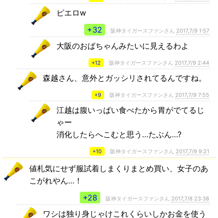
ピエロw
+32
阪神タイガースファンさん
2017,7/9 1:57
大阪のおばちゃんみたいに見えるわよ
+12
阪神タイガースファンさん
2017,7/9 2:44
森越さん、意外とガッシリされてるんですね。
+9
阪神タイガースファンさん
2017,7/9 7:55
江越は腹いっぱい食べたから胃がでてるじ
ゃー
消化したらへこむと思う…たぶん…?
+10
阪神タイガースファンさん
2017,7/9 9:21
値札気にせず服試着しまくりまとめ買い、女子のあ
こがれやん…！
+28
阪神タイガースファンさん
2017,7/8 23:38
ワシは独り身じゃけこれくらいしかお金を使う