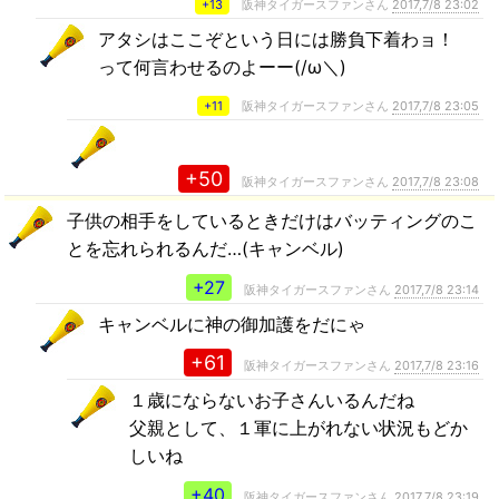
+13
阪神タイガースファンさん
2017,7/8 23:02
アタシはここぞという日には勝負下着わョ！
って何言わせるのよーー(/ω＼)
+11
阪神タイガースファンさん
2017,7/8 23:05
+50
阪神タイガースファンさん
2017,7/8 23:08
子供の相手をしているときだけはバッティングのこ
とを忘れられるんだ…(キャンベル)
+27
阪神タイガースファンさん
2017,7/8 23:14
キャンベルに神の御加護をだにゃ
+61
阪神タイガースファンさん
2017,7/8 23:16
１歳にならないお子さんいるんだね
父親として、１軍に上がれない状況もどか
しいね
+40
阪神タイガースファンさん
2017,7/8 23:19