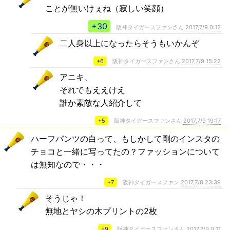
ことが無いけぇね（寂しい笑顔）
+30
阪神タイガースファンさん
2017,7/9 0:12
二人身以上になったらそうもいかんぞ
+6
阪神タイガースファンさん
2017,7/9 15:22
アニキ、
それでもええけえ
誰か素敵な人紹介して
+5
阪神タイガースファンさん
2017,7/9 19:17
ハーフパンツの白って、もしかして剛のインスタの
チョコと一緒に写ってたの？ファッションについて
は無知なので・・・
+7
阪神タイガースファン
2017,7/8 23:39
そうじゃ！
無地とヤシの木プリントの2枚
+9
阪神タイガースファンさん
2017,7/9 0:11