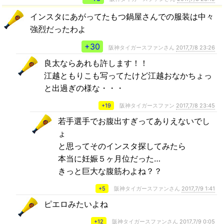
インスタにあがってたもつ鍋屋さんでの服装は中々
強烈だったわよ
+30
阪神タイガースファンさん
2017,7/8 23:26
良太ならあれも許します！！
江越ともりこも写ってたけど江越おなかちょっ
と出過ぎの様な・・・
+19
阪神タイガースファン
2017,7/8 23:45
若手選手でお腹出すぎってありえないでし
ょ
と思ってそのインスタ探してみたら
本当に妊娠５ヶ月位だった…
きっと巨大な腹筋わよね？？
+5
阪神タイガースファンさん
2017,7/9 1:41
ピエロみたいよね
+12
阪神タイガースファンさん
2017,7/9 0:05