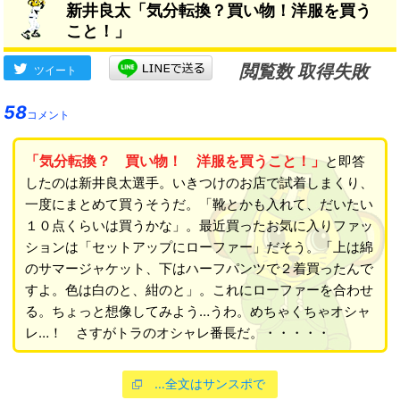
新井良太「気分転換？買い物！洋服を買う
たら、なかなかそうはいかな
こと！」
い」
閲覧数 取得失敗
ツイート
58
コメント
「気分転換？ 買い物！ 洋服を買うこと！」
と即答
したのは新井良太選手。いきつけのお店で試着しまくり、
一度にまとめて買うそうだ。「靴とかも入れて、だいたい
１０点くらいは買うかな」。最近買ったお気に入りファッ
ションは「セットアップにローファー」だそう。「上は綿
のサマージャケット、下はハーフパンツで２着買ったんで
すよ。色は白のと、紺のと」。これにローファーを合わせ
る。ちょっと想像してみよう…うわ。めちゃくちゃオシャ
レ…！ さすがトラのオシャレ番長だ。・・・・・
…全文はサンスポで