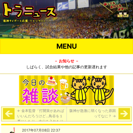
MENU
－ お知らせ －
しばらく、試合結果や他の記事の更新遅れます
←
金本監督「打開策があれば
阪神が急激に弱くなった原因
いいんだろうけど…鳥谷を１
ってなに？
→
番にしたり、大山を入れたり
しているけど、まだそれです
2017年07月08日 22:37
べて（うまく）いくかといっ