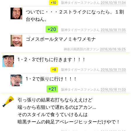
+10
阪神タイガースファンさん
2016,10/16 11:34
ついでに・・・２ストライクになったら、１割
台やねん。
+20
阪神タイガースファンさん
2016,10/16 11:35
ゴメスボールタマノミキワメモナ
神奈川南西部の虎ファン
2016,10/16 16:25
1・2・3で打ちに行きます！！！
+8
阪神タイガースファンさん
2016,10/16 11:33
1・2で振りに行け！！！
+21
阪神タイガースファンさん
2016,10/16 11:33
引っ張りの結果右打ちならええけど
端っから右狙いで遅れるのはアカン…
そのスタイルで食うていけるんは
暗黒チームの鈍足アベレージヒッターだけやで！