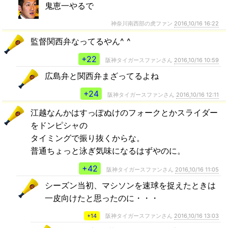
鬼恵一やるで
神奈川南西部の虎ファン
2016,10/16 16:22
監督関西弁なってるやん^ ^
+22
阪神タイガースファンさん
2016,10/16 10:59
広島弁と関西弁まざってるよね
+24
阪神タイガースファンさん
2016,10/16 12:11
江越なんかはすっぽぬけのフォークとかスライダー
をドンピシャの
タイミングで振り抜くからな。
普通ちょっと泳ぎ気味になるはずやのに。
+42
阪神タイガースファンさん
2016,10/16 11:05
シーズン当初、マシソンを速球を捉えたときは
一皮向けたと思ったのに・・・
+14
阪神タイガースファンさん
2016,10/16 13:03