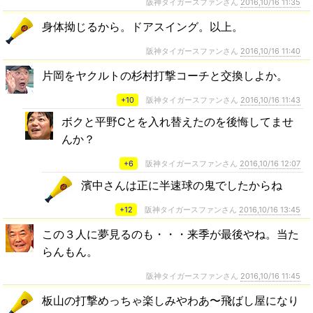
阪神タイガースファンさん
2016,10/16 11:35
身体拗じるから。ドアスイング。以上。
阪神タイガースファンさん
2016,10/16 11:40
片岡をヤクルトの杉村打撃コーチと交換しよか。
+10
阪神タイガースファンさん
2016,10/16 11:43
ボクと平野Cとを入れ替えたのを後悔してませ
んか？
+6
阪神タイガースファンさん
2016,10/16 12:07
濱中さんは正に半速球の鬼でしたからね
+12
阪神タイガースファンさん
2016,10/16 13:45
この３人に夢見るのも・・・来季が最後やね。当た
らんもん。
阪神タイガースファンさん
2016,10/16 11:45
板山の打撃めっちゃ楽しみやわあ〜飛ばし屋になり