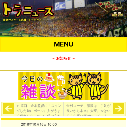
MENU
－ お知らせ －
←
原口、金本監督に「スイン
金村コーチ、藤浪は「手足が
グした時にボールに力がうま
長いから本当に大変。今はい
く伝わらないので、僕の方か
ろんな悪い癖がついている」
ら教えて下さいとお願いし
→
2016年10月16日 10:00
た。疑問が解けた」