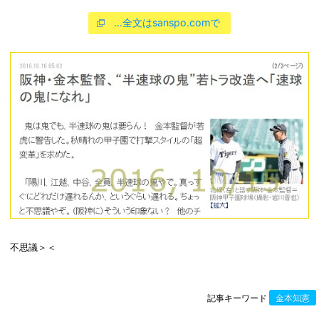
…全文はsanspo.comで
不思議＞＜
記事キーワード
金本知憲