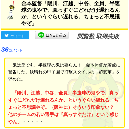
金本監督「陽川、江越、中谷、全員、半速
球の鬼やで。真っすぐにどれだけ遅れるん
か、というぐらい遅れる。ちょっと不思議
やぞ」
閲覧数 取得失敗
ツイート
36
コメント
鬼は鬼でも、半速球の鬼は要らん！ 金本監督が若虎に
警告した。秋晴れの甲子園で打撃スタイルの「超変革」を
求めた。
「陽川、江越、中谷、全員、半速球の鬼やで。真っ
すぐにどれだけ遅れるんか、というぐらい遅れる。ち
ょっと不思議やぞ。（阪神に）そういう印象ない？
他のチームの若い選手は『真っすぐだけ』という感じ
やん」
・・・・・