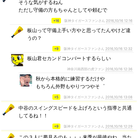
そうな気がするねん
ただし守備の方もちゃんとしてや頼むで
+16
阪神タイガースファンさん
2016,10/16 12:16
板山って守備上手い方やと思ってたんやけど違
うの？
+9
阪神タイガースファンさん
2016,10/16 12:32
板山君セカンドコンバートするらしい
神奈川南西部の虎ファン
2016,10/16 12:36
秋から本格的に練習するだけや
もちろん外野もやりつつやそ゜
+5
阪神タイガースファンさん
2016,10/16 13:08
中谷のスイングスピードを上げろという指導と共通
してるね！！
+9
阪神タイガースファンさん
2016,10/16 12:29
この３人に夢見るのも・・・来季が最後やね。当た