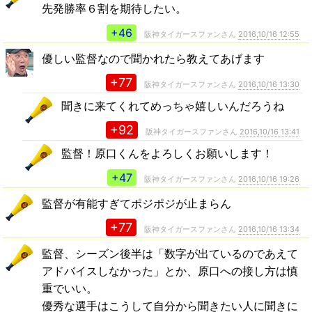
先発勝率６割を期待したい。
+46
阪神タイガースファンさん
2016,10/16 12:55
優しい監督なので聞かれたら教えてあげます
+77
阪神タイガースファンさん
2016,10/16 13:30
聞きに来てくれてめっちゃ嬉しいんだろうね
+92
阪神タイガースファンさん
2016,10/16 13:41
監督！原口くんをよろしくお願いします！
+47
阪神タイガースファンさん
2016,10/16 19:26
監督が有能すぎてポジポジが止まらん
+77
阪神タイガースファンさん
2016,10/16 13:34
監督、シーズン後半は「数字が出ているのであえて
アドバイスしなかった」とか、原口への接し方は慎
重でいい。
優秀な選手はこうして自分から聞きたい人に聞きに