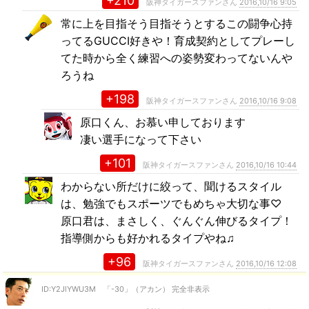
+210
阪神タイガースファンさん
2016,10/16 9:05
常に上を目指そう目指そうとするこの闘争心持
ってるGUCCI好きや！育成契約としてプレーし
てた時から全く練習への姿勢変わってないんや
ろうね
+198
阪神タイガースファンさん
2016,10/16 9:08
原口くん、お慕い申しております
凄い選手になって下さい
+101
阪神タイガースファンさん
2016,10/16 10:44
わからない所だけに絞って、聞けるスタイル
は、勉強でもスポーツでもめちゃ大切な事♡
原口君は、まさしく、ぐんぐん伸びるタイプ！
指導側からも好かれるタイプやね♫
+96
阪神タイガースファンさん
2016,10/16 12:08
ID:Y2JlYWU3M 「-30」（アカン） 完全非表示