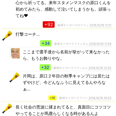
心から祈ってる。来年スタメンマスクの原口くんを
初めてみたら、感動して泣いてしまうかも。頑張っ
てね❤
+92
阪神タイガースのファン
2016,10/16 11:21
打撃コーチ…
+34
阪神タイガースファンさん
2016,10/16 11:29
ここまで選手達から名前が挙がって来なかった
ら、もうお飾りやな。
+32
阪神タイガースファンさん
2016,10/16 12:02
片岡は、原口２年目の秋季キャンプには居たは
ずやけど、今どんなふうに見えてるんやろな
ぁ…
+19
阪神タイガースファン
2016,10/16 16:03
長く社会の荒波に揉まれてると、真面目にコツコツ
やってることが馬鹿らしくなる時があるんよ