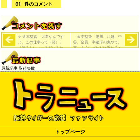
61
件のコメント
←
金本監督「大変なんです
金本監督「陽川、江越、中
よ、この仕事って（笑）」
谷、全員、半速球の鬼やで。
「恐ろしいコーチがいるか
真っすぐにどれだけ遅れるん
ら。俺は優しい監督にならん
か、というぐらい遅れる。ち
といけん（笑）」
ょっと不思議やぞ」
→
最新記事 取得失敗
トップページ