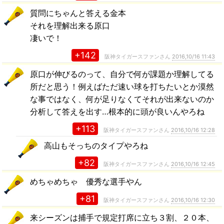
質問にちゃんと答える金本
それを理解出来る原口
凄いで！
+142
阪神タイガースファンさん
2016,10/16 11:43
原口が伸びるのって、自分で何が課題か理解してる
所だと思う！例えばただ速い球を打ちたいとか漠然
な事ではなく、何が足りなくてそれが出来ないのか
分析して答えを出す…根本的に頭が良いんやろね
+113
阪神タイガースファンさん
2016,10/16 12:28
高山もそっちのタイプやろね
+82
阪神タイガースファンさん
2016,10/16 12:45
めちゃめちゃ 優秀な選手やん
+81
阪神タイガースファンさん
2016,10/16 12:30
来シーズンは捕手で規定打席に立ち３割、２０本、