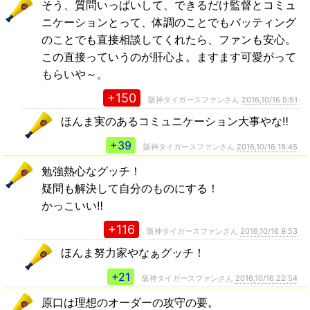
そう、質問いっぱいして、できるだけ監督とコミュ
ニケーションとって、体調のことでもバッティング
のことでも直接相談してくれたら、ファンも安心。
この直接っていうのが肝心よ。ますます可愛がって
もらいや～。
+150
阪神タイガースファンさん
2016,10/16 9:51
ほんま実のあるコミュニケーション大事やな‼️
+39
阪神タイガースファンさん
2016,10/16 18:45
勉強熱心なグッチ！
疑問も解決して自分のものにする！
かっこいい‼️
+116
阪神タイガースファンさん
2016,10/16 9:53
ほんま努力家やなぁグッチ！
+21
阪神タイガースファンさん
2016,10/16 22:54
原口は理想のオーダーの攻守の要。