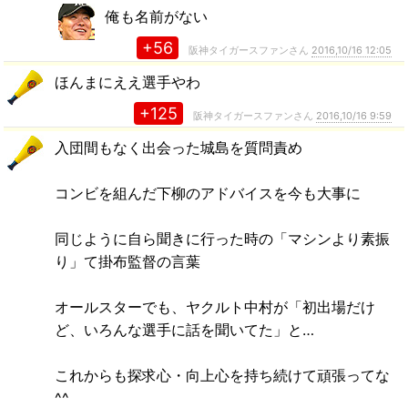
俺も名前がない
+56
阪神タイガースファンさん
2016,10/16 12:05
ほんまにええ選手やわ
+125
阪神タイガースファンさん
2016,10/16 9:59
入団間もなく出会った城島を質問責め
コンビを組んだ下柳のアドバイスを今も大事に
同じように自ら聞きに行った時の「マシンより素振
り」て掛布監督の言葉
オールスターでも、ヤクルト中村が「初出場だけ
ど、いろんな選手に話を聞いてた」と…
これからも探求心・向上心を持ち続けて頑張ってな
^^