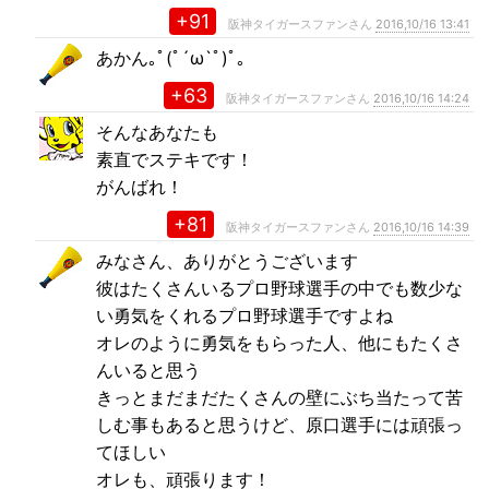
+91
阪神タイガースファンさん
2016,10/16 13:41
あかん｡ﾟ(ﾟ´ω`ﾟ)ﾟ｡
+63
阪神タイガースファンさん
2016,10/16 14:24
そんなあなたも
素直でステキです！
がんばれ！
+81
阪神タイガースファンさん
2016,10/16 14:39
みなさん、ありがとうございます
彼はたくさんいるプロ野球選手の中でも数少な
い勇気をくれるプロ野球選手ですよね
オレのように勇気をもらった人、他にもたくさ
んいると思う
きっとまだまだたくさんの壁にぶち当たって苦
しむ事もあると思うけど、原口選手には頑張っ
てほしい
オレも、頑張ります！