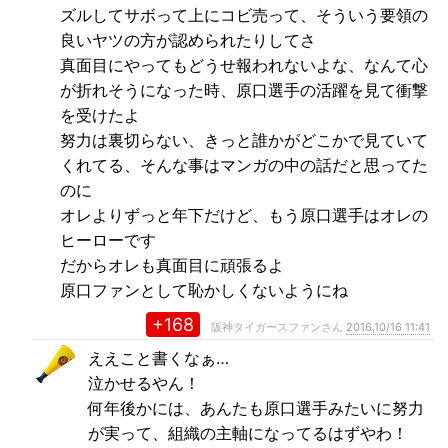
ズルしてサボって上にコビ売って、そういう要領の
良いヤツの方が認められたりしてさ
真面目にやってもどうせ報われないよな、なんて心
が折れそうになった時、原口選手の活躍を見て衝撃
を受けたよ
努力は裏切らない、きっと誰かがどこかで見ていて
くれてる、そんな事はマンガの中の話だと思ってた
のに
オレよりずっと年下だけど、もう原口選手はオレの
ヒーローです
だからオレも真面目に頑張るよ
原口ファンとして恥かしくないようにね
+168
阪神タイガースファンさん
2016,10/16 11:41
ええこと書くなぁ…
泣かせるやん！
何年後かには、あんたも原口選手みたいに努力
が実って、組織の主軸になってるはずやわ！