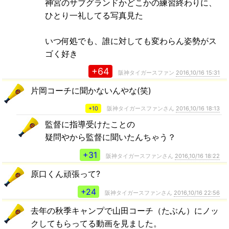
神宮のサブグランドかどこかの練習終わりに、
ひとり一礼してる写真見た
いつ何処でも、誰に対しても変わらん姿勢がス
ゴく好き
+64
阪神タイガースファン
2016,10/16 15:31
片岡コーチに聞かないんやな(笑)
+10
阪神タイガースファンさん
2016,10/16 18:13
監督に指導受けたことの
疑問やから監督に聞いたんちゃう？
+31
阪神タイガースファンさん
2016,10/16 18:22
原口くん頑張って?
+24
阪神タイガースファンさん
2016,10/16 22:56
去年の秋季キャンプで山田コーチ（たぶん）にノッ
クしてもらってる動画を見ました。