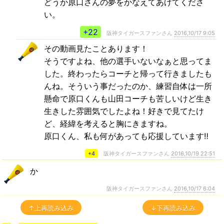
どうか原口さんの夢をかなえてあげてくださ
い。
+22
阪神タイガースファンさん
2016,10/17 9:05
その動画見たことあります！
そうですよね、他の選手いないなぁと思ってま
した。終わったらコーチと帰って行きましたも
んね。そういう事だったのか、練習自体は一所
懸命で原口くんも山田コーチも苦しいけど生き
生きした雰囲気でしたよね！好きで見てたけ
ど、経緯を考えると胸にきますね。
原口くん、私も何があっても応援しています‼️
+4
阪神タイガースファンさん
2016,10/19 22:51
か
阪神タイガースファンさん
2016,10/17 6:04
↑上再読み込み
↓下再読み込み