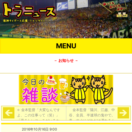
MENU
－ お知らせ －
←
金本監督「大変なんです
金本監督「陽川、江越、中
よ、この仕事って（笑）」
谷、全員、半速球の鬼やで。
「恐ろしいコーチがいるか
真っすぐにどれだけ遅れるん
ら。俺は優しい監督にならん
か、というぐらい遅れる。ち
2016年10月16日 9:00
といけん（笑）」
ょっと不思議やぞ」
→