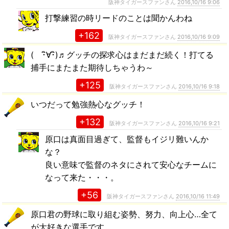
阪神タイガースファンさん
2016,10/16 9:06
打撃練習の時リードのことは聞かんわね
+162
阪神タイガースファンさん
2016,10/16 9:09
( ･ิ∀･ิ)♬グッチの探求心はまだまだ続く！打てる
捕手にまたまた期待しちゃうわ～
+125
阪神タイガースファンさん
2016,10/16 9:18
いつだって勉強熱心なグッチ！
+132
阪神タイガースファンさん
2016,10/16 9:21
原口は真面目過ぎて、監督もイジリ難いんか
な？
良い意味で監督のネタにされて安心なチームに
なって来た・・・。
+56
阪神タイガースファンさん
2016,10/16 11:49
原口君の野球に取り組む姿勢、努力、向上心…全て
が大好きな選手です。