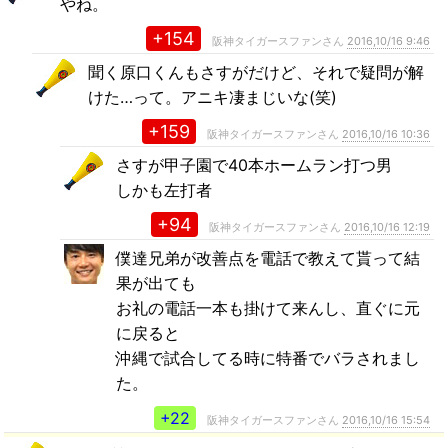
やね。
+154
阪神タイガースファンさん
2016,10/16 9:46
聞く原口くんもさすがだけど、それで疑問が解
けた…って。アニキ凄まじいな(笑)
+159
阪神タイガースファンさん
2016,10/16 10:36
さすが甲子園で40本ホームラン打つ男
しかも左打者
+94
阪神タイガースファンさん
2016,10/16 12:19
僕達兄弟が改善点を電話で教えて貰って結
果が出ても
お礼の電話一本も掛けて来んし、直ぐに元
に戻ると
沖縄で試合してる時に特番でバラされまし
た。
+22
阪神タイガースファンさん
2016,10/16 15:54