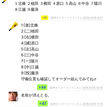
１北條 ２植田 ３横田 ４原口 ５高山 ６中谷 ７陽川
８江越 ９藤浪
+17
阪神タイガースファンさん
2016,10/16 9:57
1:[遊]北條
2:[二]植田
3:[右]横田
4:[捕]原口
5:[左]高山
6:[三]中谷
7:[一]陽川
8:[中]江越
9:[投]藤浪
守備位置も確認してオーダー組んでみてね♬
+44
阪神タイガースファンさん
2016,10/16 10:10
名前が消えとる。
+47
阪神タイガースファンさん
2016,10/16 11:19