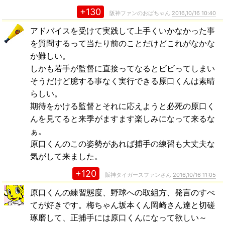
+130
阪神ファンのおばちゃん
2016,10/16 10:40
アドバイスを受けて実践して上手くいかなかった事
を質問するって当たり前のことだけどこれがなかな
か難しい。
しかも若手が監督に直接ってなるとビビってしまい
そうだけど臆する事なく実行できる原口くんは素晴
らしい。
期待をかける監督とそれに応えようと必死の原口く
んを見てると来季がますます楽しみになって来るな
ぁ。
原口くんのこの姿勢があれば捕手の練習も大丈夫な
気がして来ました。
+120
阪神タイガースファンさん
2016,10/16 11:05
原口くんの練習態度、野球への取組方、発言のすべ
てが好きです。梅ちゃん坂本くん岡崎さん達と切磋
琢磨して、正捕手には原口くんになって欲しい～