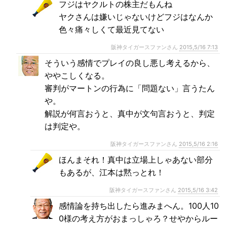
フジはヤクルトの株主だもんね
ヤクさんは嫌いじゃないけどフジはなんか
色々痛々しくて最近見てない
阪神タイガースファンさん
2015,5/16 7:13
そういう感情でプレイの良し悪し考えるから、
ややこしくなる。
審判がマートンの行為に「問題ない」言うたん
や。
解説が何言おうと、真中が文句言おうと、判定
は判定や。
阪神タイガースファンさん
2015,5/16 2:16
ほんまそれ！真中は立場上しゃあない部分
もあるが、江本は黙っとれ！
阪神タイガースファンさん
2015,5/16 3:42
感情論を持ち出したら進みまへん。100人10
0様の考え方がおまっしゃろ？せやからルー