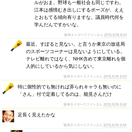
ルがおま。野球も一般社会も同じですわ。
江本は感情むき出しにするポーズが、ええ
とおもてる傾向有りますな。議員時代何を
学んだんですかいな。
阪神タイガースファンさん
2015,5/16 8:41
最近、すぽると見ない。と言うか東京の放送局
のスポーツコーナーは見ないようにしている。
テレビ離れではなく、NHK含めて東京離れを個
人的にしているから気にしない。
阪神タイガースファンさん
2015,5/16 3:03
特に個性的でも無ければ弄られキャラも無いのに
「さん」付で定着してるのは、能見さんだけ
阪神タイガースファンさん
2015,5/16 0:42
足長く見えたかな
阪神タイガースファンさん
2015,5/16 0:45