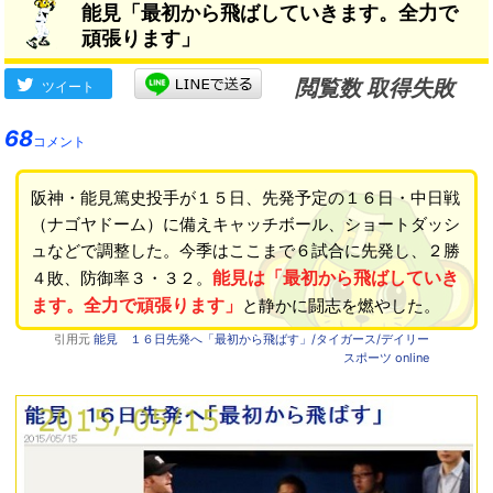
能見「最初から飛ばしていきます。全力で
頑張ります」
閲覧数 取得失敗
ツイート
68
コメント
阪神・能見篤史投手が１５日、先発予定の１６日・中日戦
（ナゴヤドーム）に備えキャッチボール、ショートダッシ
ュなどで調整した。今季はここまで６試合に先発し、２勝
能見は「最初から飛ばしていき
４敗、防御率３・３２。
ます。全力で頑張ります」
と静かに闘志を燃やした。
引用元
能見 １６日先発へ「最初から飛ばす」/タイガース/デイリー
スポーツ online