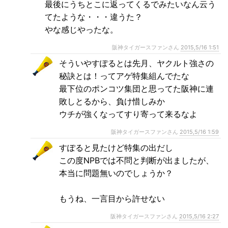
最後にうちとこに返ってくるでみたいなん云う
てたような・・・違うた？
やな感じやったな。
阪神タイガースファンさん
2015,5/16 1:51
そういやすぽるとは先月、ヤクルト強さの
秘訣とは！ってアゲ特集組んでたな
最下位のポンコツ集団と思ってた阪神に連
敗しとるから、負け惜しみか
ウチが強くなってすり寄って来るなよ
阪神タイガースファンさん
2015,5/16 1:59
すぽると見たけど特集の出だし
この度NPBでは不問と判断が出ましたが、
本当に問題無いのでしょうか？
もうね、一言目から許せない
阪神タイガースファンさん
2015,5/16 2:27