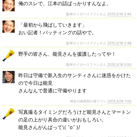
俺のスレで、江本の話ばっかりすんなよ。
阪神タイガースファンさん
2015,5/16 2:45
「最初から飛ばしていきます」
おい記者！バッティングの話やで。
阪神タイガースファンさん
2015,5/16 2:48
野手の皆さん、能見さんを援護したってや！
阪神タイガースファンさん
2015,5/16 5:50
昨日は守備で新入生のサンティさんに迷惑をかけた
ので今日は能見
さんなんで普通に守備やります
神奈川南西部の虎ファン
2015,5/16 7:05
写真撮るタイミングだろうけど能見さんとマートン
の足の上がり具合の違いがおもしろい。
能見さんがんばって\( ˆoˆ )/