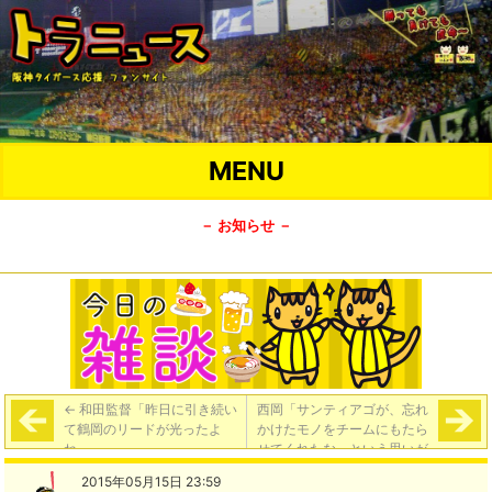
MENU
－ お知らせ －
←
和田監督「昨日に引き続い
西岡「サンティアゴが、忘れ
て鶴岡のリードが光ったよ
かけたモノをチームにもたら
ね」
せてくれたな、という思いが
ある」
→
2015年05月15日 23:59