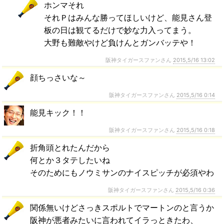
ホンマそれ
それＰはみんな勝ってほしいけど、能見さん登
板の日は観てるだけで妙な力入ってまう。
大野も難敵やけど負けんとガンバッテや！
阪神タイガースファンさん
2015,5/16 13:02
顔ちっさいな～
阪神タイガースファンさん
2015,5/16 0:14
能見キック！！
阪神タイガースファンさん
2015,5/16 0:18
折角頭とれたんだから
何とか３タテしたいね
そのためにもノウミサンのナイスピッチが必須やわ
阪神タイガースファンさん
2015,5/16 0:36
関係無いけどさっきスポルトでマートンのと言うか
阪神が悪者みたいに言われてイラっときたわ、