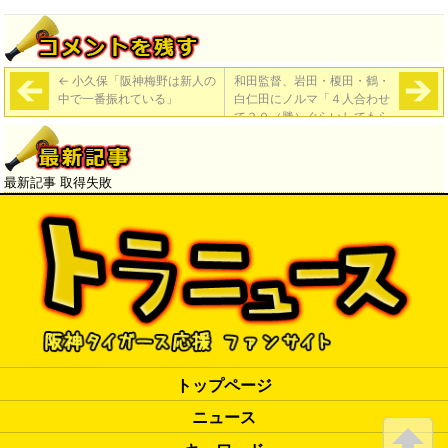
←
小久保「阪神梅野は新人の
和田監督、岩田・榎田・鶴・
中で一番振れている」
白仁田にノルマ「４人合わせ
て３０（勝）ぐらいしてもら
わんと」
→
最新記事 取得失敗
トップページ
ニュース