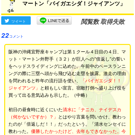
マートン「バイガエシダ！ジャイアンツ」
閲覧数 取得失敗
ツイート
22
コメント
阪神の沖縄宜野座キャンプは第１クール４日目の４日、マ
ット・マートン外野手（３２）が巨人への“倍返し”の誓い
をヘッドスライディングに込めた。午前中のベースランニ
ングの際に三塁へ頭から飛び込む走塁を披露。激走の理由
を問われると昨年の流行語を使い、
「バイガエシダ！！
ジャイアンツ」
と頼もしい宣言。宿敵打倒へ盛り上げ役を
買って出る意気込みも示した。（中略）
初日の昼食時に近くにいた
清水に「ナニカ、ナイデスカ
（何かないですか）？」
とはやり言葉を問いかけ、教わっ
たのが「倍返しだ！！」だったという。「清水センセイに
教わった。
優勝したかったけど、去年もできなかった。今