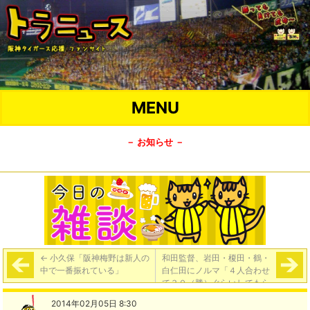
MENU
－ お知らせ －
←
小久保「阪神梅野は新人の
和田監督、岩田・榎田・鶴・
中で一番振れている」
白仁田にノルマ「４人合わせ
て３０（勝）ぐらいしてもら
わんと」
→
2014年02月05日 8:30