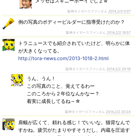
メッセはスキニーボーイでしょｗ
阪神タイガースファンさん
2014,2/3 0:07
例の写真のボディービルダーに指導受けたのか？
阪神タイガースファンさん
2014,2/2 19:57
トラニュースでも紹介されていたけど、明らかに体
が大きくなってる。
http://tora-news.com/2013-1018-2.html
阪神タイガースファンさん
2014,2/2 20:19
うん、うん！
この写真のこと、覚えてるわー
このころから２年位なんかなー？
着実に成長してるね～☆
阪神タイガースファンさん
2014,2/2 20:24
肩幅が広くて、頼れる感じ！でいいな。猫背なんで
すかね。疲労がたまりやすそうだし、内蔵を圧迫す