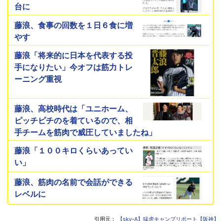
台に
藤浪、食事の回数を１日６食に増
やす
藤浪「将来的に日本を代表する投
手になりたい」今オフは筋力トレ
ーニング重視
藤浪、高校時代は「ユニホーム、
ピッチピチのを着ているので、相
手チームを筋肉で威圧していましたね」
藤浪「１００キロくらいあってい
い」
藤浪、筋肉の名前で会話ができる
レベルに
引用元：
【sky-A】猛虎キャンプリポート【阪神】