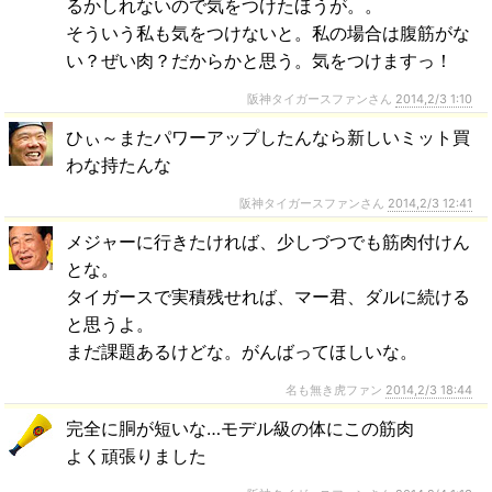
るかしれないので気をつけたほうが。。
そういう私も気をつけないと。私の場合は腹筋がな
い？ぜい肉？だからかと思う。気をつけますっ！
阪神タイガースファンさん
2014,2/3 1:10
ひぃ～またパワーアップしたんなら新しいミット買
わな持たんな
阪神タイガースファンさん
2014,2/3 12:41
メジャーに行きたければ、少しづつでも筋肉付けん
とな。
タイガースで実積残せれば、マー君、ダルに続ける
と思うよ。
まだ課題あるけどな。がんばってほしいな。
名も無き虎ファン
2014,2/3 18:44
完全に胴が短いな…モデル級の体にこの筋肉
よく頑張りました