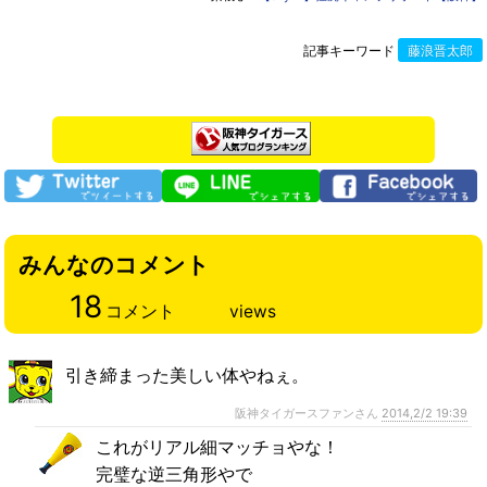
記事キーワード
藤浪晋太郎
みんなのコメント
18
コメント
views
引き締まった美しい体やねぇ。
阪神タイガースファンさん
2014,2/2 19:39
これがリアル細マッチョやな！
完璧な逆三角形やで