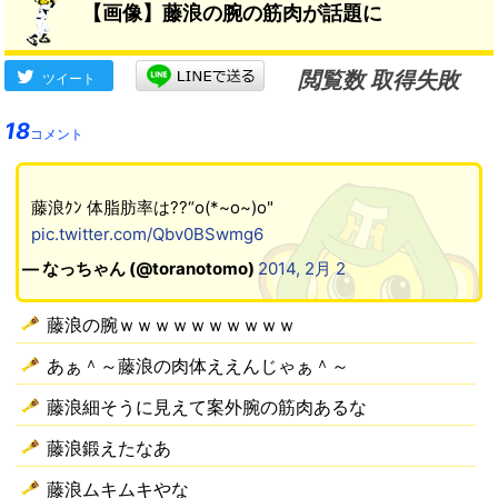
【画像】藤浪の腕の筋肉が話題に
閲覧数 取得失敗
ツイート
18
コメント
藤浪ｸﾝ 体脂肪率は??“o(*~o~)o"
pic.twitter.com/Qbv0BSwmg6
— なっちゃん (@toranotomo)
2014, 2月 2
藤浪の腕ｗｗｗｗｗｗｗｗｗｗ
あぁ＾～藤浪の肉体ええんじゃぁ＾～
藤浪細そうに見えて案外腕の筋肉あるな
藤浪鍛えたなあ
藤浪ムキムキやな