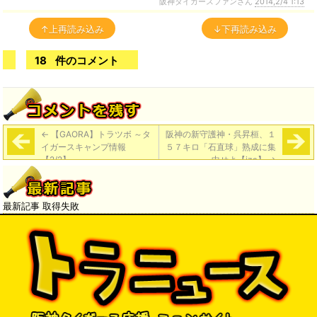
阪神タイガースファンさん
2014,2/4 1:13
↑上再読み込み
↓下再読み込み
18
件のコメント
←
【GAORA】トラツボ ～タ
阪神の新守護神・呉昇桓、１
イガースキャンプ情報
５７キロ「石直球」熟成に集
【2/2】
中せよ【iza】
→
最新記事 取得失敗