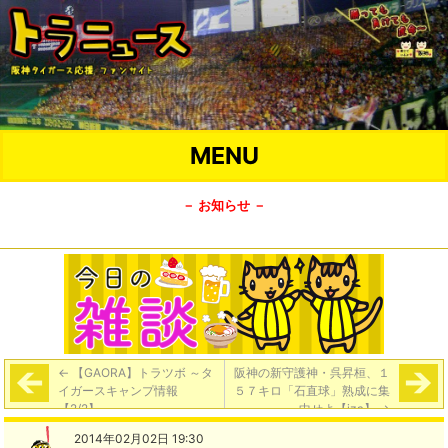
MENU
－ お知らせ －
←
【GAORA】トラツボ ～タ
阪神の新守護神・呉昇桓、１
イガースキャンプ情報
５７キロ「石直球」熟成に集
【2/2】
中せよ【iza】
→
2014年02月02日 19:30