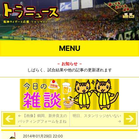
MENU
－ お知らせ －
しばらく、試合結果や他の記事の更新遅れます
←
【画像】鶴岡、新井良太の
明日、スタンリッジがいない
バッティングフォームをまね
→
る
2014年01月29日 22:00