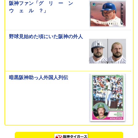
阪神ファン「グ リ ー ン
ウ ェ ル ？」
野球見始めた頃にいた阪神の外人
暗黒阪神助っ人外国人列伝