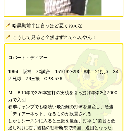
暗黒期前半は言うほど悪くねえな
こうして見ると全然はずれてへんやん！
ロバート・ディアー
1994 阪神 70試合 .151(192-29) 8本 21打点 34
四死球 76三振 OPS.576
ＭＬＢ10年で226本塁打の実績を引っ提げ年俸2億7000
万で入団
春季キャンプでも物凄い飛距離の打球を量産し、急遽
「ディアーネット」なるものが設置される
しかしシーズンに入ると三振を量産、打率も1割台と低
迷し8月に右手親指の靱帯断裂で帰国、退団となった