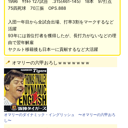
1996 ﾔｸﾙﾄ 127試合 .315(461-145) 18本 97打点
75四死球 70三振 OPS.888
入団一年目から全試合出場、打率3割をマークするなど
活躍
93年には首位打者を獲得したが、長打力がないなどの理
由で翌年解雇
ヤクルト移籍後も日本一に貢献するなど大活躍
オマリーの六甲おろしｗｗｗｗｗｗｗ
オマリーのダイナミック・イングリッシュ 〜オマリーの六甲おろ
し〜