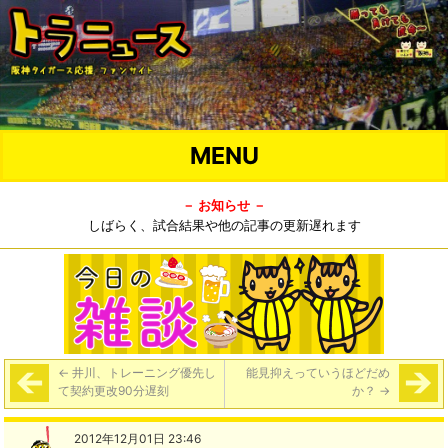
MENU
－ お知らせ －
しばらく、試合結果や他の記事の更新遅れます
←
井川、トレーニング優先し
能見抑えっていうほどだめ
て契約更改90分遅刻
か？
→
2012年12月01日 23:46