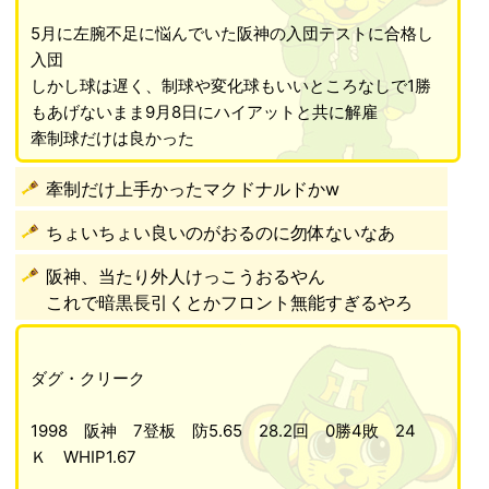
5月に左腕不足に悩んでいた阪神の入団テストに合格し
入団
しかし球は遅く、制球や変化球もいいところなしで1勝
もあげないまま9月8日にハイアットと共に解雇
牽制球だけは良かった
牽制だけ上手かったマクドナルドかw
ちょいちょい良いのがおるのに勿体ないなあ
阪神、当たり外人けっこうおるやん
これで暗黒長引くとかフロント無能すぎるやろ
ダグ・クリーク
1998 阪神 7登板 防5.65 28.2回 0勝4敗 24
Ｋ WHIP1.67