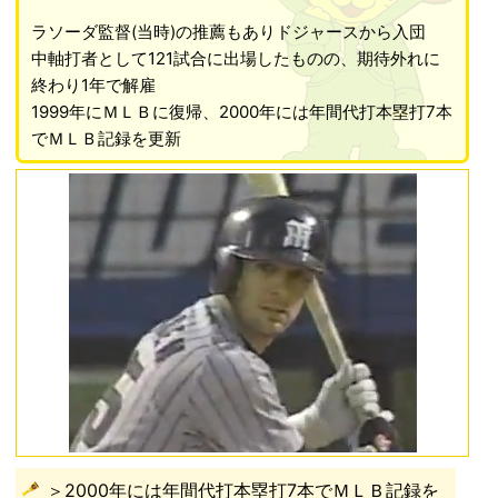
ラソーダ監督(当時)の推薦もありドジャースから入団
中軸打者として121試合に出場したものの、期待外れに
終わり1年で解雇
1999年にＭＬＢに復帰、2000年には年間代打本塁打7本
でＭＬＢ記録を更新
＞2000年には年間代打本塁打7本でＭＬＢ記録を