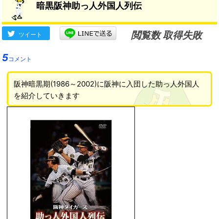
暗黒阪神助っ人外国人列伝
閲覧数 取得失敗
ツイート
5
コメント
阪神暗黒期(1986～2002)に阪神に入団した助っ人外国人
を紹介していきます