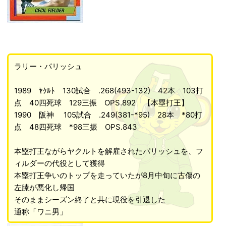
ラリー・パリッシュ
1989 ﾔｸﾙﾄ 130試合 .268(493-132) 42本 103打
点 40四死球 129三振 OPS.892 【本塁打王】
1990 阪神 105試合 .249(381-*95) 28本 *80打
点 48四死球 *98三振 OPS.843
本塁打王ながらヤクルトを解雇されたパリッシュを、フ
ィルダーの代役として獲得
本塁打王争いのトップを走っていたが8月中旬に古傷の
左膝が悪化し帰国
そのままシーズン終了と共に現役を引退した
通称「ワニ男」