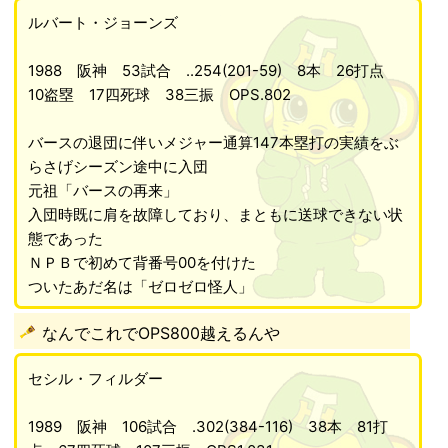
ルバート・ジョーンズ
1988 阪神 53試合 ..254(201-59) 8本 26打点
10盗塁 17四死球 38三振 OPS.802
バースの退団に伴いメジャー通算147本塁打の実績をぶ
らさげシーズン途中に入団
元祖「バースの再来」
入団時既に肩を故障しており、まともに送球できない状
態であった
ＮＰＢで初めて背番号00を付けた
ついたあだ名は「ゼロゼロ怪人」
なんでこれでOPS800越えるんや
セシル・フィルダー
1989 阪神 106試合 .302(384-116) 38本 81打