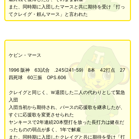
また、同時期に入団したマースと共に期待を受け「打っ
てクレイグ・頼んマース」と言われた
ケビン・マース
1996 阪神 63試合 .245(241-59) 8本 42打点 27
四死球 60三振 OPS.606
クレイグと同じく、Ｗ退団した二人の代わりとして緊急
入団
入団当初から期待され、バースの応援歌を継承したが、
すぐに応援歌を変更させられた
ヤンキースで2年連続20本塁打を放った長打力は健在だ
ったものの弱点が多く、1年で解雇
また、同時期に入団したクレイグと共に期待を受け「打