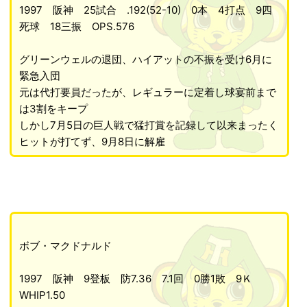
1997 阪神 25試合 .192(52-10) 0本 4打点 9四
死球 18三振 OPS.576
グリーンウェルの退団、ハイアットの不振を受け6月に
緊急入団
元は代打要員だったが、レギュラーに定着し球宴前まで
は3割をキープ
しかし7月5日の巨人戦で猛打賞を記録して以来まったく
ヒットが打てず、9月8日に解雇
ボブ・マクドナルド
1997 阪神 9登板 防7.36 7.1回 0勝1敗 9Ｋ
WHIP1.50