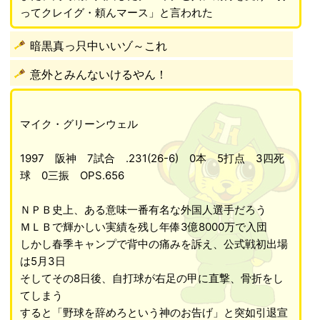
ってクレイグ・頼んマース」と言われた
暗黒真っ只中いいゾ～これ
意外とみんないけるやん！
マイク・グリーンウェル
1997 阪神 7試合 .231(26-6) 0本 5打点 3四死
球 0三振 OPS.656
ＮＰＢ史上、ある意味一番有名な外国人選手だろう
ＭＬＢで輝かしい実績を残し年俸3億8000万で入団
しかし春季キャンプで背中の痛みを訴え、公式戦初出場
は5月3日
そしてその8日後、自打球が右足の甲に直撃、骨折をし
てしまう
すると「野球を辞めろという神のお告げ」と突如引退宣