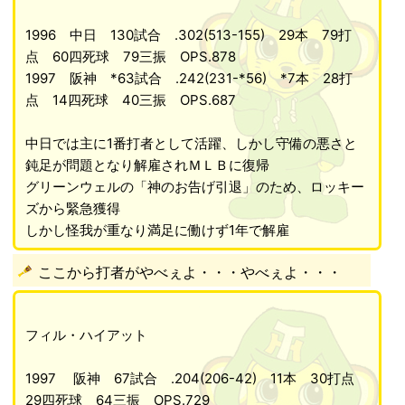
1996 中日 130試合 .302(513-155) 29本 79打
点 60四死球 79三振 OPS.878
1997 阪神 *63試合 .242(231-*56) *7本 28打
点 14四死球 40三振 OPS.687
中日では主に1番打者として活躍、しかし守備の悪さと
鈍足が問題となり解雇されＭＬＢに復帰
グリーンウェルの「神のお告げ引退」のため、ロッキー
ズから緊急獲得
しかし怪我が重なり満足に働けず1年で解雇
ここから打者がやべぇよ・・・やべぇよ・・・
フィル・ハイアット
1997 阪神 67試合 .204(206-42) 11本 30打点
29四死球 64三振 OPS.729