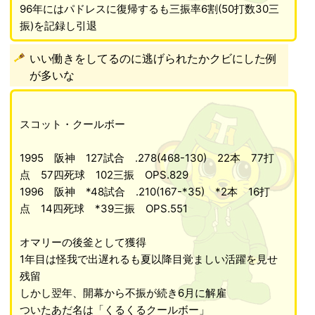
96年にはパドレスに復帰するも三振率6割(50打数30三
振)を記録し引退
いい働きをしてるのに逃げられたかクビにした例
が多いな
スコット・クールボー
1995 阪神 127試合 .278(468-130) 22本 77打
点 57四死球 102三振 OPS.829
1996 阪神 *48試合 .210(167-*35) *2本 16打
点 14四死球 *39三振 OPS.551
オマリーの後釜として獲得
1年目は怪我で出遅れるも夏以降目覚ましい活躍を見せ
残留
しかし翌年、開幕から不振が続き6月に解雇
ついたあだ名は「くるくるクールボー」