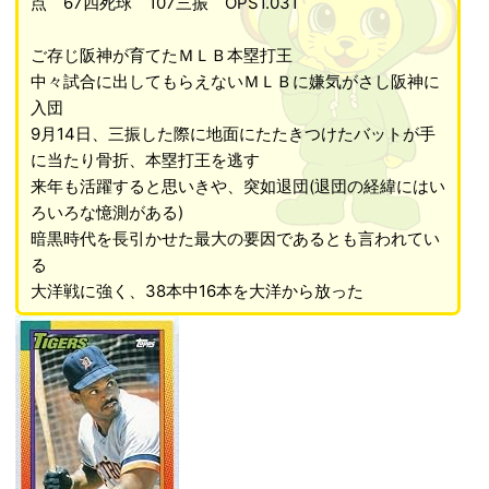
点 67四死球 107三振 OPS1.031
ご存じ阪神が育てたＭＬＢ本塁打王
中々試合に出してもらえないＭＬＢに嫌気がさし阪神に
入団
9月14日、三振した際に地面にたたきつけたバットが手
に当たり骨折、本塁打王を逃す
来年も活躍すると思いきや、突如退団(退団の経緯にはい
ろいろな憶測がある)
暗黒時代を長引かせた最大の要因であるとも言われてい
る
大洋戦に強く、38本中16本を大洋から放った