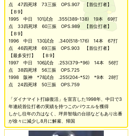
点 47四死球 73三振 OPS.907 【首位打者】
【Ｂ9】
1995 中日 101試合 .355(389-138) 19本 69打
点 33四死球 60三振 OPS.989 【首位打者】
【Ｂ9】
1996 中日 130試合 .340(518-176) 14本 67打
点 46四死球 69三振 OPS.903 【首位打者】
【最多安打】 【Ｂ9】
1997 中日 106試合 .253(379-*96) 14本 56打
点 38四死球 56三振 OPS.725
1998 阪神 *78試合 .255(204-*52) *9本 28打
点 24四死球 50三振 OPS.759
「ダイナマイト打線復活」を宣言した1998年、中日で3
年連続首位打者の実績を持つこのパウエルを獲得
しかし往年の力はなく、坪井智哉の台頭などもあり出番
が徐々に減少し8月に解雇、帰国