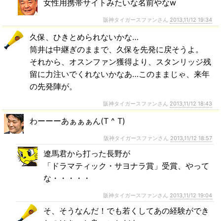
女性用携帯サイトみたいな名前やなw
阪神タイガースファンさん
2013,11/12 19:34
久保、ひきとめられないかな…
筒井は中継ぎのままで、久保を先発に戻そうよ。
それから、オスンファン獲得より、スタンリッジ残
留に力注いでくれないかなあ…このままじゃ、来年
の先発陣が。
阪神タイガースファンさん
2013,11/12 18:43
わーーーあぁぁぁん(T ^ T)
阪神タイガースファンさん
2013,11/12 18:57
遼馬君から打った長野が
「ドラマティック・サヨナラ賞」受賞、やって
な・・・・・
阪神タイガースファンさん
2013,11/12 19:04
そ、そうなんだ！でも若くしてあの経験ができ