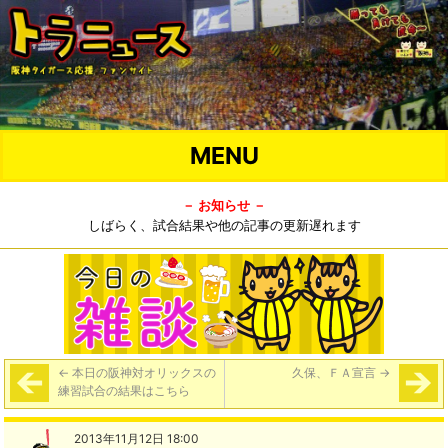
MENU
－ お知らせ －
しばらく、試合結果や他の記事の更新遅れます
←
本日の阪神対オリックスの
久保、ＦＡ宣言
→
練習試合の結果はこちら
2013年11月12日 18:00