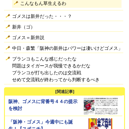
こんなもん草生えるわ
ゴメスは新井だった・・・？
新井（ゴ）
ゴメス＝新井説
中日・森繁「阪神の新井はパワーは凄いけどゴメス」
ブランコもこんな感じだったな
問題はタイガースが我慢できるかだな
ブランコが打ち出したのは交流戦
せめて交流戦が終わってから判断するべき
[関連記事]
阪神、ゴメスに背番号４４の提示
を検討
「阪神・ゴメス」今週中にも誕
生！【スポニチ】