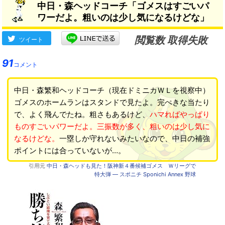
中日・森ヘッドコーチ「ゴメスはすごいパ
ワーだよ。粗いのは少し気になるけどな」
閲覧数 取得失敗
ツイート
91
コメント
中日・森繁和ヘッドコーチ（現在ドミニカＷＬを視察中）
ゴメスのホームランはスタンドで見たよ。完ぺきな当たり
で、よく飛んでたね。粗さもあるけど、
ハマればやっぱり
ものすごいパワーだよ。三振数が多く、粗いのは少し気に
なるけどな。
一塁しか守れないみたいなので、中日の補強
ポイントには合っていないが…。
引用元
中日・森ヘッドも見た！阪神新４番候補ゴメス Ｗリーグで
特大弾 ― スポニチ Sponichi Annex 野球