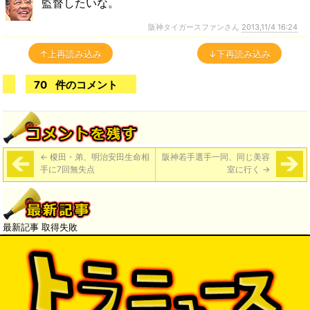
監督したいな。
阪神タイガースファンさん
2013,11/4 16:24
↑上再読み込み
↓下再読み込み
70
件のコメント
←
榎田・弟、明治安田生命相
阪神若手選手一同、同じ美容
手に7回無失点
室に行く
→
最新記事 取得失敗