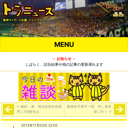
MENU
－ お知らせ －
しばらく、試合結果や他の記事の更新遅れます
←
榎田・弟、明治安田生命相
阪神若手選手一同、同じ美容
手に7回無失点
室に行く
→
2013年11月02日 22:00