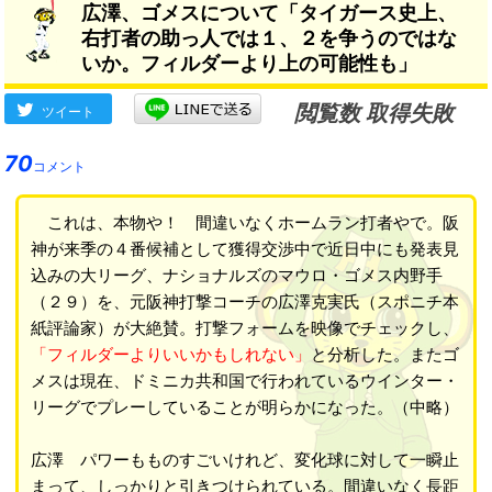
広澤、ゴメスについて「タイガース史上、
右打者の助っ人では１、２を争うのではな
いか。フィルダーより上の可能性も」
閲覧数 取得失敗
ツイート
70
コメント
これは、本物や！ 間違いなくホームラン打者やで。阪
神が来季の４番候補として獲得交渉中で近日中にも発表見
込みの大リーグ、ナショナルズのマウロ・ゴメス内野手
（２９）を、元阪神打撃コーチの広澤克実氏（スポニチ本
紙評論家）が大絶賛。打撃フォームを映像でチェックし、
「フィルダーよりいいかもしれない」
と分析した。またゴ
メスは現在、ドミニカ共和国で行われているウインター・
リーグでプレーしていることが明らかになった。（中略）
広澤 パワーもものすごいけれど、変化球に対して一瞬止
まって、しっかりと引きつけられている。間違いなく長距