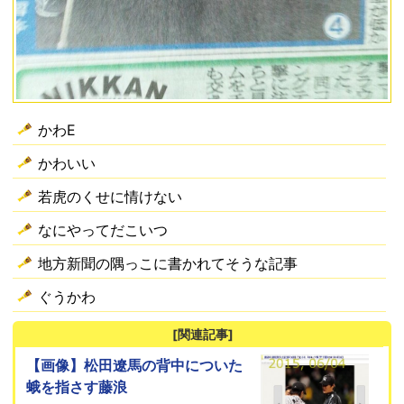
かわE
かわいい
若虎のくせに情けない
なにやってだこいつ
地方新聞の隅っこに書かれてそうな記事
ぐうかわ
[関連記事]
【画像】松田遼馬の背中についた
蛾を指さす藤浪