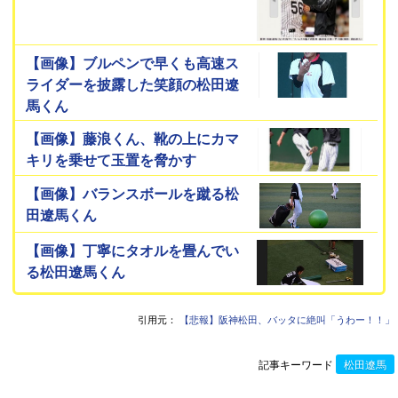
【画像】ブルペンで早くも高速ス
ライダーを披露した笑顔の松田遼
馬くん
【画像】藤浪くん、靴の上にカマ
キリを乗せて玉置を脅かす
【画像】バランスボールを蹴る松
田遼馬くん
【画像】丁寧にタオルを畳んでい
る松田遼馬くん
引用元：
【悲報】阪神松田、バッタに絶叫「うわー！！」
記事キーワード
松田遼馬