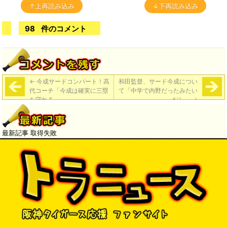
↑上再読み込み
↓下再読み込み
98
件のコメント
←
今成サードコンバート！高
和田監督、サード今成につい
代コーチ「今成は確実に三塁
て「中学で内野だったみたい
を守れる」
だし」
→
最新記事 取得失敗