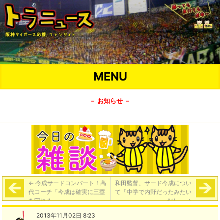
MENU
－ お知らせ －
←
今成サードコンバート！高
和田監督、サード今成につい
代コーチ「今成は確実に三塁
て「中学で内野だったみたい
を守れる」
だし」
→
2013年11月02日 8:23