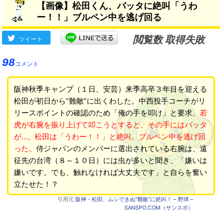
【画像】松田くん、バッタに絶叫「うわ
ー！！」ブルペン中を逃げ回る
閲覧数 取得失敗
ツイート
98
コメント
阪神秋季キャンプ（１日、安芸）来季高卒３年目を迎える
松田が初日から“難敵”に出くわした。中西投手コーチがリ
リースポイントの確認のため「俺の手を叩け」と要求
。若
虎が右腕を振り上げて叩こうとすると、その手にはバッタ
が…。松田は「うわー！！」と絶叫。ブルペン中を逃げ回
った。
侍ジャパンのメンバーに選出されている右腕は、遠
征先の台湾（８～１０日）には虫が多いと聞き、「嫌いは
嫌いです。でも、触れなければ大丈夫です」と自らを奮い
立たせた！？
引用元
阪神・松田、ムシできぬ“難敵”に絶叫！ – 野球 –
SANSPO.COM（サンスポ）