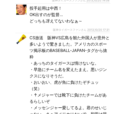
阪神タイガースファンさん
2013,10/20 14:08
投手起用は中西！
OK出すのが監督…
どっちも冴えてないわなぁ～
阪神タイガースファンさん
2013,10/20 17:31
CS放送 阪神VS広島を観た外国人が意外と
多いようで驚きました。アメリカのスポー
ツ掲示板のBASEBALL-JAPAN-タグから抜
粋
・あっちのタイガースは情けないな。
・早急にチーム名を変えたまえ。悪いジン
クスになりそうだ。
・おいおい、虎が魚に負けたぞチュッ
（笑）
・↑メジャーでは靴下に負けたチームがあ
るらしいぞ
・メッセンジャー愛してるよ。君のせいじ
ゃない。さぁアメリカにおいで。和田は辞