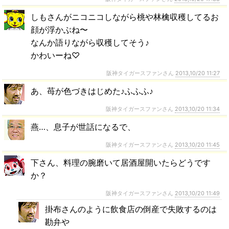
しもさんがニコニコしながら桃や林檎収穫してるお
顔が浮かぶね〜
なんか語りながら収穫してそう♪
かわいーね♡
阪神タイガースファンさん
2013,10/20 11:27
あ、苺が色づきはじめた♪ふふふ♪
阪神タイガースファンさん
2013,10/20 11:34
燕…、息子が世話になるで、
阪神タイガースファンさん
2013,10/20 11:45
下さん、料理の腕磨いて居酒屋開いたらどうです
か？
阪神タイガースファンさん
2013,10/20 11:49
掛布さんのように飲食店の倒産で失敗するのは
勘弁や