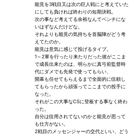
能見を3戦目又は次の巨人戦にと考えていた
にしても負ければ終わりの短期決戦。
次の事など考えてる余裕なんてベンチにな
いはずなんだけどな。
それよりも能見の気持ちを首脳陣がどう考
えてたのか。
能見は意気に感じて投げるタイプ。
1～2軍を行ったり来たりだった彼がここま
で成長出来たのは、明らかに真弓前監督時
代にダメでも先発で使ってもらい、
開幕も任せてもらえるまで全面的に信頼し
てもらったから頑張ってここまでの投手に
なった。
それがこの大事なCSに登板する事なく終わ
った。
自分は信用されてないのかと能見が思って
も仕方がない。
2戦目のメッセンジャーの交代といい、どう