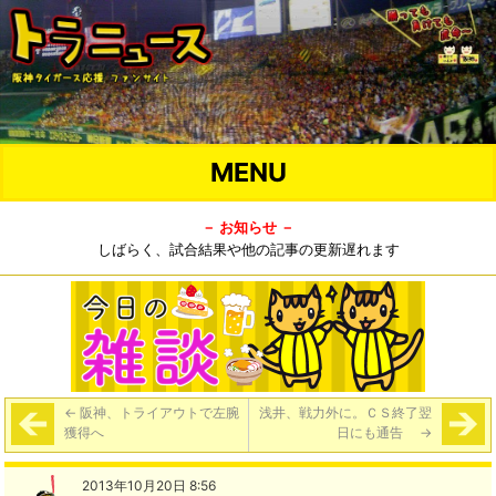
MENU
－ お知らせ －
しばらく、試合結果や他の記事の更新遅れます
←
阪神、トライアウトで左腕
浅井、戦力外に。ＣＳ終了翌
獲得へ
日にも通告
→
2013年10月20日 8:56