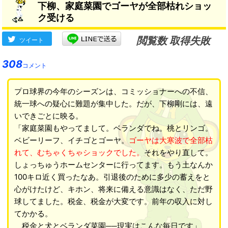
下柳、家庭菜園でゴーヤが全部枯れショッ
ク受ける
閲覧数 取得失敗
ツイート
308
コメント
プロ球界の今年のシーズンは、コミッショナーへの不信、
統一球への疑心に難題が集中した。だが、下柳剛には、遠
いできごとに映る。
「家庭菜園もやってまして。ベランダでね。桃とリンゴ。
ベビーリーフ、イチゴとゴーヤ。
ゴーヤは大寒波で全部枯
れて、むちゃくちゃショックでした。
それをやり直して。
しょっちゅうホームセンターに行ってます。もう土なんか
100キロ近く買ったなあ。引退後のために多少の蓄えをと
心がけたけど、キホン、将来に備える意識はなく、ただ野
球してました。税金、税金が大変です。前年の収入に対し
てかかる。
税金と犬とベランダ菜園──現実はこんな毎日です」