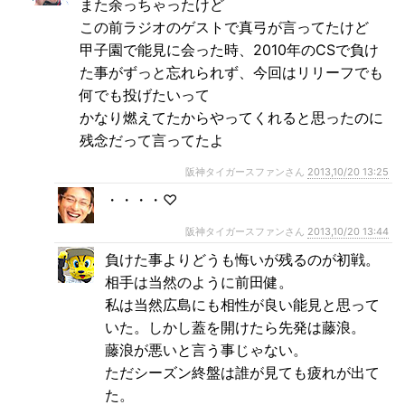
また余っちゃったけど
この前ラジオのゲストで真弓が言ってたけど
甲子園で能見に会った時、2010年のCSで負け
た事がずっと忘れられず、今回はリリーフでも
何でも投げたいって
かなり燃えてたからやってくれると思ったのに
残念だって言ってたよ
阪神タイガースファンさん
2013,10/20 13:25
・・・・♡
阪神タイガースファンさん
2013,10/20 13:44
負けた事よりどうも悔いが残るのが初戦。
相手は当然のように前田健。
私は当然広島にも相性が良い能見と思って
いた。しかし蓋を開けたら先発は藤浪。
藤浪が悪いと言う事じゃない。
ただシーズン終盤は誰が見ても疲れが出て
た。