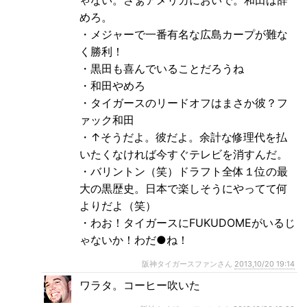
めろ。
・メジャーで一番有名な広島カープが難な
く勝利！
・黒田も喜んでいることだろうね
・和田やめろ
・タイガースのリードオフはまさか彼？フ
ァック和田
・↑そうだよ。彼だよ。余計な修理代を払
いたくなければ今すぐテレビを消すんだ。
・バリントン（笑）ドラフト全体１位の最
大の黒歴史。日本で楽しそうにやってて何
よりだよ（笑）
・わお！タイガースにFUKUDOMEがいるじ
ゃないか！わだ●ね！
阪神タイガースファンさん
2013,10/20 19:14
ワラタ。コーヒー吹いた