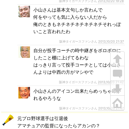
阪神タイガースファンさん
2013,10/20 19:28
小山さんは基本文句しか言わんで
何をやっても気に入らない人だから
俺のときもネチネチネチネチネチそれっぽ
いこと言われたわ
阪神タイガースファンさん
2013,10/20 21:37
自分が投手コーチの時中継ぎをボロボロに
したこと棚に上げてるわな
はっきり言って投手コーチとしては小山さ
んよりは中西の方がマシやで
阪神タイガースファンさん
2013,10/20 21:42
小山さんのアイコン出来たらめっちゃ叩か
れるやろうな
阪神タイガースファンさん
2013,10/20 21:47
元プロ野球選手は引退後
アマチュアの監督になったらアカンの？