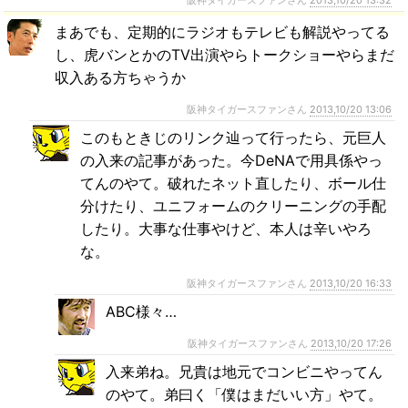
まあでも、定期的にラジオもテレビも解説やってる
し、虎バンとかのTV出演やらトークショーやらまだ
収入ある方ちゃうか
阪神タイガースファンさん
2013,10/20 13:06
このもときじのリンク辿って行ったら、元巨人
の入来の記事があった。今DeNAで用具係やっ
てんのやて。破れたネット直したり、ボール仕
分けたり、ユニフォームのクリーニングの手配
したり。大事な仕事やけど、本人は辛いやろ
な。
阪神タイガースファンさん
2013,10/20 16:33
ABC様々…
阪神タイガースファンさん
2013,10/20 17:26
入来弟ね。兄貴は地元でコンビニやってん
のやて。弟曰く「僕はまだいい方」やて。