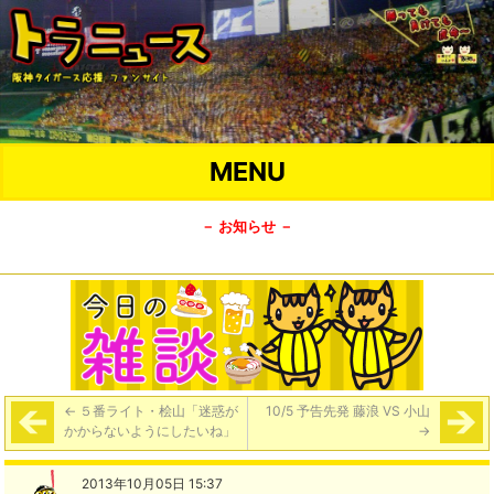
MENU
－ お知らせ －
←
５番ライト・桧山「迷惑が
10/5 予告先発 藤浪 VS 小山
かからないようにしたいね」
→
2013年10月05日 15:37