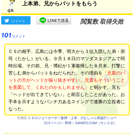
上本弟、兄からバットをもらう
閲覧数 取得失敗
ツイート
101
コメント
ＣＳの相手、広島には今季、明大から３位入団した弟・崇
司（たかし）がいる。９月１８日のマツダスタジアムで同
時出場。その前、兄・博紀が１軍復帰した８月末、打撃に
苦しむ弟からバットをねだられた。その理由を
「兄貴のバ
ットの方がヘッドが振り抜きやすい。兄貴もそういうこと
を意図して、くれたのかもしれません」
と明かす。兄も
「ヘッドが出てきていない」と助言したことがあった。お
手本を示すようなパンチ力あるスイングで連勝の立役者に
なった。
引用元
ＣＳのジョーカーや！阪神・上本、がむしゃら初猛打ショー
(2/2ページ) – 野球 – SANSPO.COM（サンスポ）