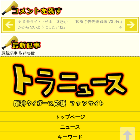
←
５番ライト・桧山「迷惑が
10/5 予告先発 藤浪 VS 小山
かからないようにしたいね」
→
最新記事 取得失敗
トップページ
ニュース
キーワード