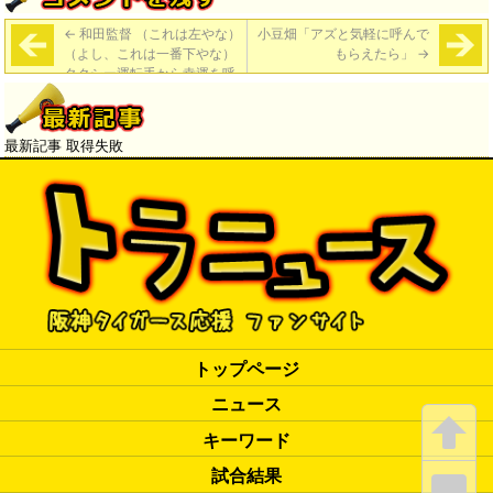
←
和田監督 （これは左やな）
小豆畑「アズと気軽に呼んで
（よし、これは一番下やな）
もらえたら」
→
タクシー運転手から幸運を呼
び込む暗示
最新記事 取得失敗
トップページ
ニュース
キーワード
試合結果