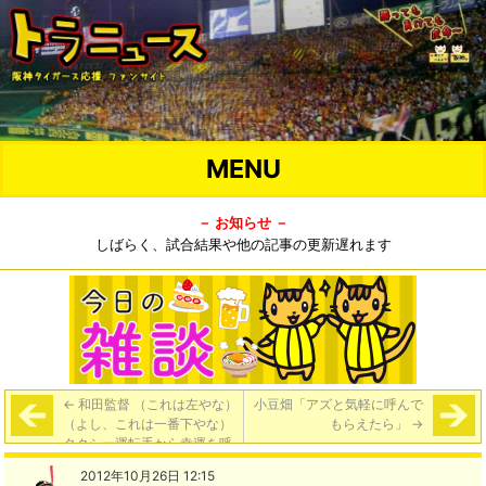
MENU
－ お知らせ －
しばらく、試合結果や他の記事の更新遅れます
←
和田監督 （これは左やな）
小豆畑「アズと気軽に呼んで
（よし、これは一番下やな）
もらえたら」
→
タクシー運転手から幸運を呼
び込む暗示
2012年10月26日 12:15