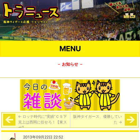
MENU
－ お知らせ －
←
ロッテ時代に“実績”ＣＳ下
阪神タイガース、優勝してい
克上は西岡に任せろ！【東ス
た
→
ポ】
2013年09月22日 22:52