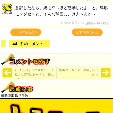
意訳したなら、総毛立つほど感動したよ、と。鳥肌
モンダゼ？と。そんな球団に、けえへんか～
名も無き阪神ファン
2013,9/23 23:40
↑上再読み込み
↓下再読み込み
44
件のコメント
←
ロッテ時代に“実績”ＣＳ下
阪神タイガース、優勝してい
克上は西岡に任せろ！【東ス
た
→
ポ】
最新記事 取得失敗