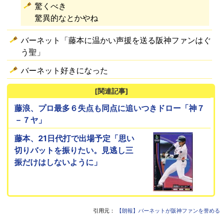
驚くべき
驚異的なとかやね
バーネット「藤本に温かい声援を送る阪神ファンはぐ
う聖」
バーネット好きになった
[関連記事]
藤浪、プロ最多６失点も同点に追いつきドロー「神７
－７ヤ」
藤本、21日代打で出場予定「思い
切りバットを振りたい。見逃し三
振だけはしないように」
引用元：
【朗報】バーネットが阪神ファンを誉める