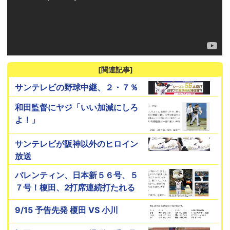
[関連記事]
サンテレビの野球中継、２・７％
和田監督にヤジ「いい加減にしろ
よ！」
サンテレビが阪神以外のヒロイン
放送
バレンティン、日本新５６号、５
７号！榎田、2打席連続打たれる
9/15 予告先発 榎田 VS 小川