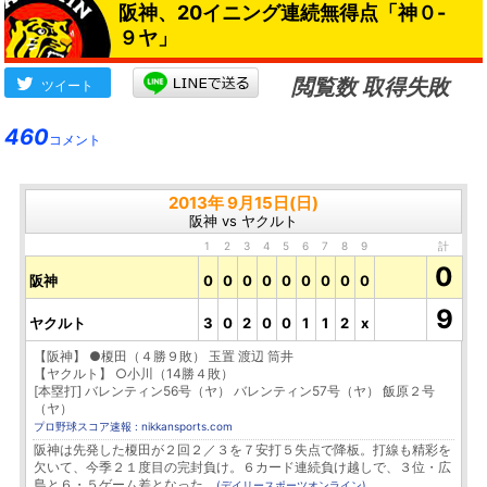
阪神、20イニング連続無得点「神０-
９ヤ」
閲覧数 取得失敗
ツイート
460
コメント
2013年 9月15日(日)
阪神 vs ヤクルト
1
2
3
4
5
6
7
8
9
計
0
阪神
0
0
0
0
0
0
0
0
0
9
ヤクルト
3
0
2
0
0
1
1
2
x
【阪神】 ●榎田（４勝９敗） 玉置 渡辺 筒井
【ヤクルト】 ○小川（14勝４敗）
[本塁打] バレンティン56号（ヤ） バレンティン57号（ヤ） 飯原２号
（ヤ）
プロ野球スコア速報 : nikkansports.com
阪神は先発した榎田が２回２／３を７安打５失点で降板。打線も精彩を
欠いて、今季２１度目の完封負け。６カード連続負け越しで、３位・広
島と６・５ゲーム差となった。
(デイリースポーツオンライン)