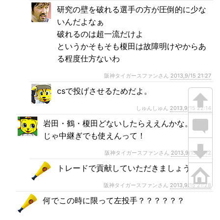
研究の壁を破れる選手の方が圧倒的に少な
いんだよなぁ
破れるのは超一流だけよ
というかそもそも榎田は故障明けやからあ
る程度仕方ないわ
阪神タイガースファンさん
2013,9/15 21:27
csで投げさせるためだよ。
しゅんしゅん
2013,9/15 22:14
岩田・鶴・榎田どないしたらええんかな。これ
じゃ中継ぎでも使えんって！
阪神タイガースファンさん
2013,9/15 21:12
トレードで貢献していただきましょう
阪神タイガースファンさん
2013,9/15 21:28
何でこの時に限って左投手？？？？？？