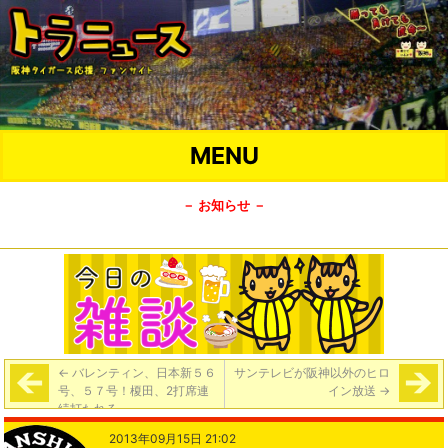
MENU
－ お知らせ －
←
バレンティン、日本新５６
サンテレビが阪神以外のヒロ
号、５７号！榎田、2打席連
イン放送
→
続打たれる
2013年09月15日 21:02