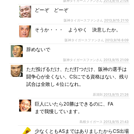
阪神タイガースファンさん
2013,9/15 21:04
どーぞ どーぞ
阪神タイガースファンさん
2013,9/15 21:10
そうか・・・ ようやく 決意したか。
阪神タイガースファンさん
2013,9/16 6:09
辞めないで
阪神タイガースファンさん
2013,9/15 21:09
ただ投げるだけ、ただ打つだけ、阪神の選手は
闘争心が全くない、CSにでる資格はない、残り
試合は全敗し４位になれ。
原清則
2013,9/15 21:26
巨人にいたら20勝はできるのに、FA
まで我慢しています。
島根タイガース
2013,9/15 21:43
少なくともASまではありましたからCS出場