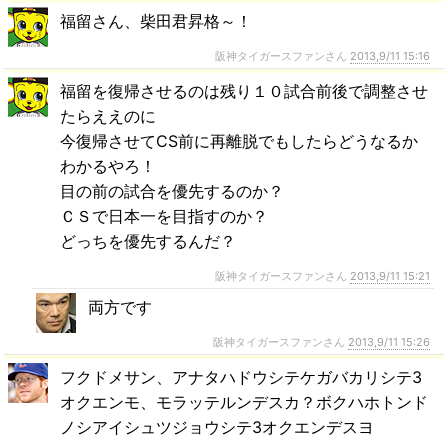
福留さん、柴田君昇格～！
阪神タイガースファンさん
2013,9/11 15:16
福留を復帰させるのは残り１０試合前後で調整させ
たらええのに
今復帰させてCS前に再離脱でもしたらどうなるか
わかるやろ！
目の前の試合を優先するのか？
ＣＳで日本一を目指すのか？
どっちを優先するんだ？
阪神タイガースファンさん
2013,9/11 15:21
両方です
阪神タイガースファンさん
2013,9/11 15:26
フクドメサン、アナタハドウシテケガバカリシテ3
オクエンモ、モラッテルンデスカ？ボクハホトンド
ノシアイシュツジョウシテ3オクエンデスヨ