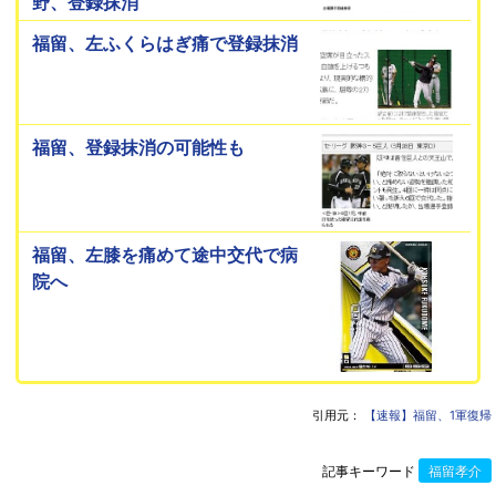
野、登録抹消
福留、左ふくらはぎ痛で登録抹消
福留、登録抹消の可能性も
福留、左膝を痛めて途中交代で病
院へ
引用元：
【速報】福留、1軍復帰
記事キーワード
福留孝介