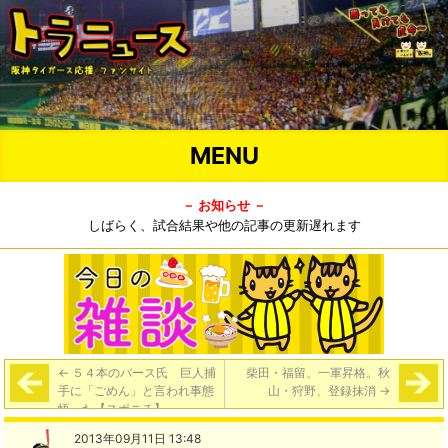
MENU
－ お知らせ －
しばらく、試合結果や他の記事の更新遅れます
←
５４本のバース氏 巨人捕
柴田・福留、一軍昇格。秋
手に「ごめん」と言われ事態
山・狩野、登録抹消
→
悟った【スポニチ】
2013年09月11日 13:48