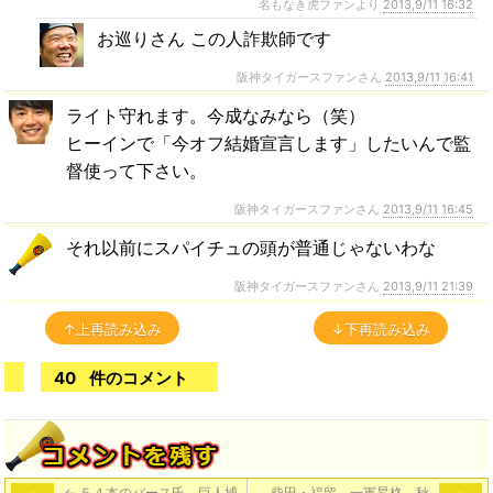
名もなき虎ファンより
2013,9/11 16:32
お巡りさん この人詐欺師です
阪神タイガースファンさん
2013,9/11 16:41
ライト守れます。今成なみなら（笑）
ヒーインで「今オフ結婚宣言します」したいんで監
督使って下さい。
阪神タイガースファンさん
2013,9/11 16:45
それ以前にスパイチュの頭が普通じゃないわな
阪神タイガースファンさん
2013,9/11 21:39
↑上再読み込み
↓下再読み込み
40
件のコメント
←
５４本のバース氏 巨人捕
柴田・福留、一軍昇格。秋